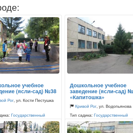
роде:
ольное учебное
Дошкольное учебное
дение (ясли-сад) №38
заведение (ясли-сад) 
«Капитошка»
вой Рог
, ул. Кости Пестушка
Кривой Рог
, ул. Водопьянова
дика:
Государственный
Тип садика:
Государственный