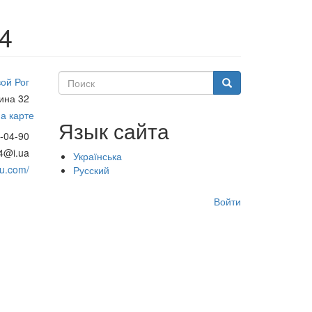
4
Поиск
ой Рог
Поиск
ина 32
а карте
Язык сайта
-04-90
4@i.ua
Українська
du.com/
Русский
Меню
Войти
учётной
записи
пользователя