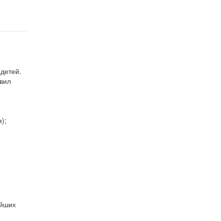
 детей.
вил
);
ейших