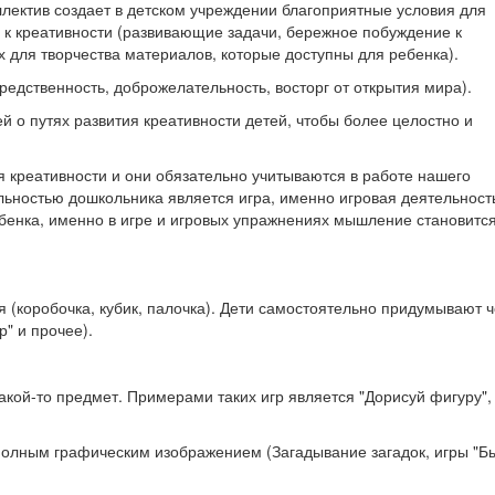
ллектив создает в детском учреждении благоприятные условия для
 к креативности (развивающие задачи, бережное побуждение к
 для творчества материалов, которые доступны для ребенка).
редственность, доброжелательность, восторг от открытия мира).
й о путях развития креативности детей, чтобы более целостно и
я креативности и они обязательно учитываются в работе нашего
ельностью дошкольника является игра, именно игровая деятельност
ебенка, именно в игре и игровых упражнениях мышление становитс
(коробочка, кубик, палочка). Дети самостоятельно придумывают ч
" и прочее).
какой-то предмет. Примерами таких игр является "Дорисуй фигуру",
олным графическим изображением (Загадывание загадок, игры "Бы