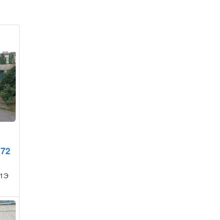
№72
 1Э