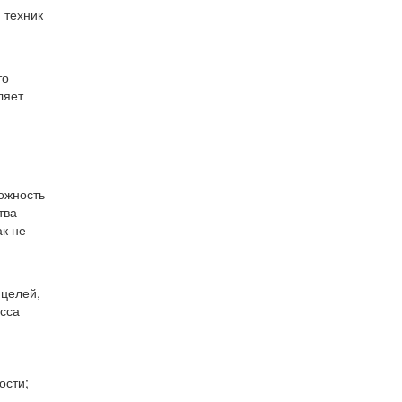
 техник
то
ляет
ожность
тва
ак не
 целей,
есса
ости;