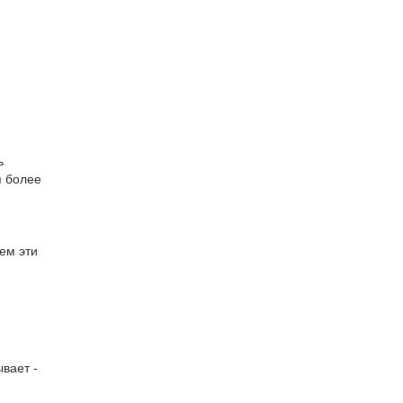
ь
я более
ем эти
вает -