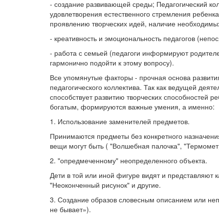
- создание развивающей среды; Педагогический ко
удовлетворения естественного стремления ребенка
проявлению творческих идей, наличие необходимых
- креативность и эмоциональность педагогов (непос
- работа с семьей (педагоги информируют родителе
гармонично подойти к этому вопросу).
Все упомянутые факторы - прочная основа развити
педагогического коллектива. Так как ведущей деят
способствует развитию творческих способностей р
богатым, формируются важные умения, а именно:
1. Использование заменителей предметов.
Принимаются предметы без конкретного назначения 
вещи могут быть ( "Волшебная палочка", "Термометр
2. "опредмеченному" неопределенного объекта.
Дети в той или иной фигуре видят и представляют 
"Неоконченный рисунок" и другие.
3. Создание образов словесным описанием или неп
не бывает»).