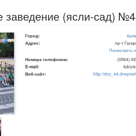
 заведение (ясли-сад) №4
Город
Крив
Адрес
пр-т Гагар
Посмотреть н
Номера телефонов
(0564) 92
E-mail
kdnz4
Веб-сайт
http://dnz_44.dnepre