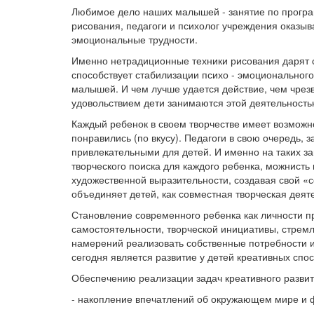
Любимое дело наших малышей - занятие по програм
рисования, педагоги и психолог учреждения оказ
эмоциональные трудности.
Именно нетрадиционные техники рисования дарят св
способствует стабилизации психо - эмоционального
малышей. И чем лучше удается действие, чем чрез
удовольствием дети занимаются этой деятельность
Каждый ребенок в своем творчестве имеет возможно
понравились (по вкусу). Педагоги в свою очередь, 
привлекательными для детей. И именно на таких з
творческого поиска для каждого ребенка, можнисть
художественной выразительности, создавая свой «с
объединяет детей, как совместная творческая деят
Становление современного ребенка как личности п
самостоятельности, творческой инициативы, стрем
намерений реализовать собственные потребности и
сегодня является развитие у детей креативных спо
Обеспечению реализации задач креативного разви
- накопление впечатлений об окружающем мире и ф