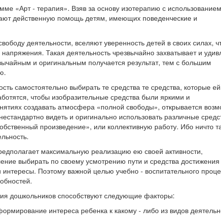
ме «Арт - терапия». Взяв за основу изотерапию с использованием
ывают действенную помощь детям, имеющих поведенческие и
ободу деятельности, вселяют уверенность детей в своих силах, ч
 напряжения. Такая деятельность чрезвычайно захватывает и удив
вычайным и оригинальным получается результат, тем с большим
ю.
сть самостоятельно выбирать те средства те средства, которые ей
заботятся, чтобы изобразительные средства были яркими и
анятиях создавать атмосфера «полной свободы», открывается возм
 нестандартно видеть и оригинально использовать различные средс
обственный произведение», или коллективную работу. Ибо ничто т
ельность.
редполагает максимальную реализацию ею своей активности,
ление выбирать по своему усмотрению пути и средства достижения
 интересы. Поэтому важной целью учебно - воспитательного проц
собностей.
тия дошкольников способствуют следующие факторы:
ормирование интереса ребенка к какому - либо из видов деятельн