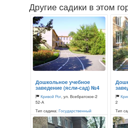
Другие садики в этом го
Дошкольное учебное
Дошк
заведение (ясли-сад) №4
заве
Кривой Рог
, ул. Всебратское-2
Кри
52-А
2
Тип садика:
Государственный
Тип са