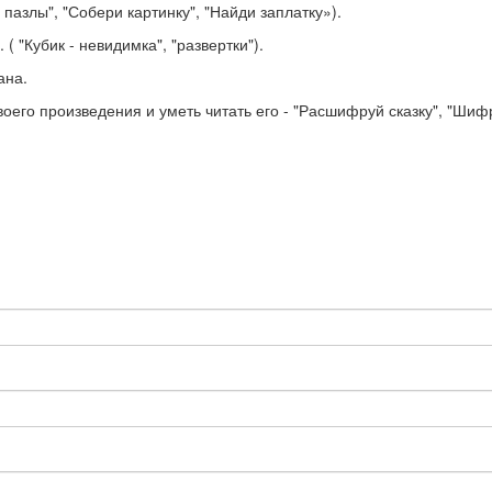
 пазлы", "Собери картинку", "Найди заплатку»).
 "Кубик - невидимка", "развертки").
ана.
воего произведения и уметь читать его - "Расшифруй сказку", "Ши