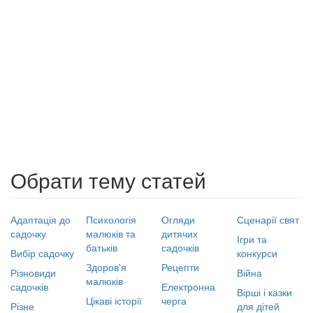
Обрати тему статей
Адаптація до
Психологія
Огляди
Сценарії свят
садочку
малюків та
дитячих
Ігри та
батьків
садочків
Вибір садочку
конкурси
Здоров'я
Рецепти
Різновиди
Війна
малюків
садочків
Електронна
Вірші і казки
Цікаві історії
черга
Різне
для дітей