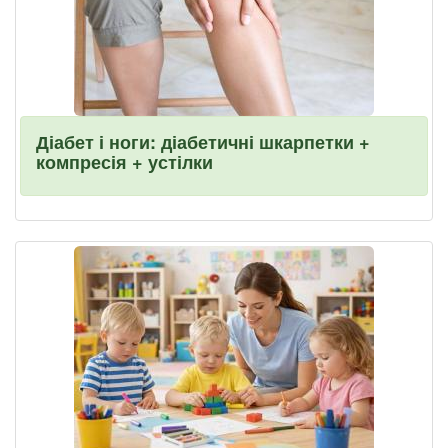
Діабет і ноги: діабетичні шкарпетки +
компресія + устілки