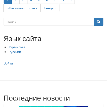
страниц
страница
Следующая
››Наступна сторінка
Последняя
Кінець »
страница
страница
Поиск
Поиск
Язык сайта
Українська
Русский
Меню
Войти
учётной
записи
пользователя
Последние новости