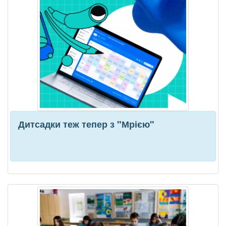
Дитсадки теж тепер з "Мрією"