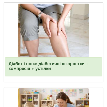
Діабет і ноги: діабетичні шкарпетки +
компресія + устілки