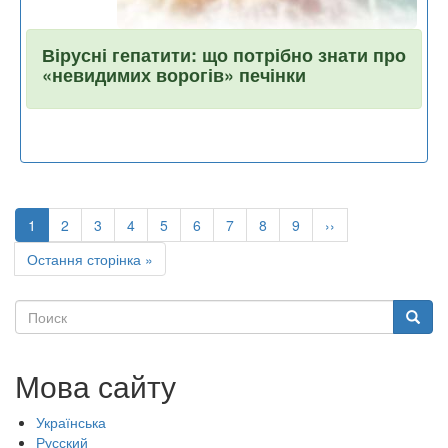
Вірусні гепатити: що потрібно знати про
«невидимих ворогів» печінки
Розбивка
на
Поточна
1
Page
2
Page
3
Page
4
Page
5
Page
6
Page
7
Page
8
Page
9
Наступна
››
сторінки
сторінка
сторінка
Остання
Остання сторінка »
сторінка
Поиск
Поиск
Мова сайту
Українська
Русский