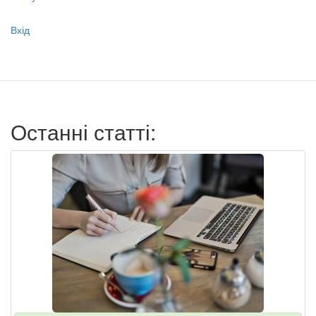
Меню
Вхід
учётной
записи
пользователя
Останні статті: