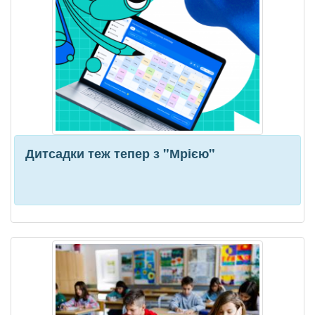
Дитсадки теж тепер з "Мрією"