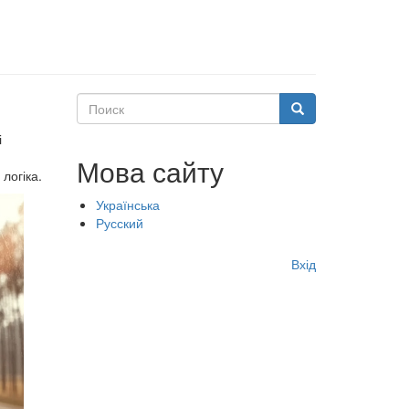
Поиск
Поиск
і
Мова сайту
логіка.
Українська
Русский
Меню
Вхід
учётной
записи
пользователя