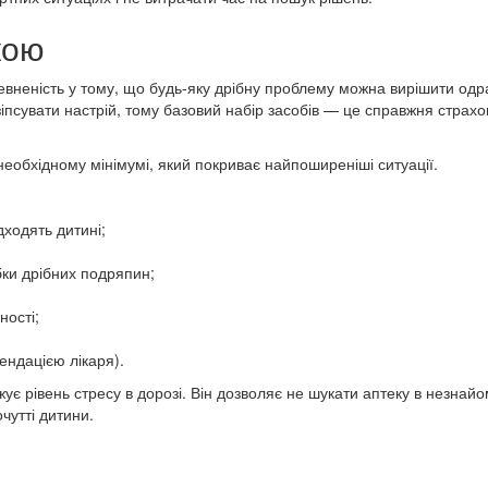
кою
евненість у тому, що будь-яку дрібну проблему можна вирішити одр
іпсувати настрій, тому базовий набір засобів — це справжня страхо
необхідному мінімумі, який покриває найпоширеніші ситуації.
дходять дитині;
бки дрібних подряпин;
ності;
ендацією лікаря).
жує рівень стресу в дорозі. Він дозволяє не шукати аптеку в незнай
чутті дитини.