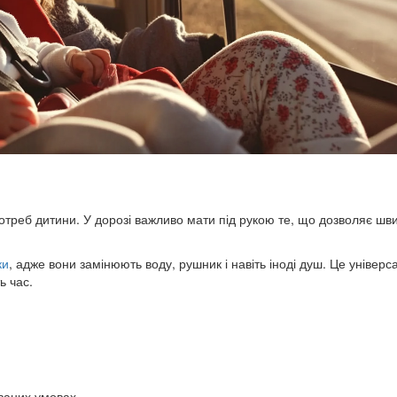
 потреб дитини. У дорозі важливо мати під рукою те, що дозволяє шв
ки
, адже вони замінюють воду, рушник і навіть іноді душ. Це універ
ь час.
ваних умовах.