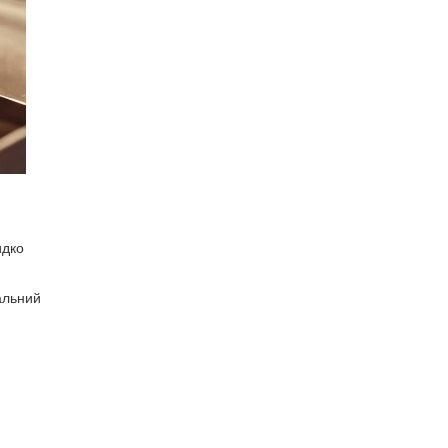
идко
сальний