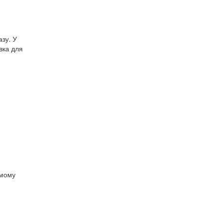
азу. У
вка для
омому