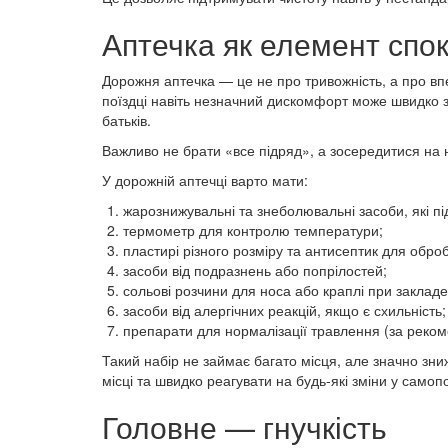
Аптечка як елемент спо
Дорожня аптечка — це не про тривожність, а про вп
поїздці навіть незначний дискомфорт може швидко з
батьків.
Важливо не брати «все підряд», а зосередитися на 
У дорожній аптечці варто мати:
жарознижувальні та знеболювальні засоби, які пі
термометр для контролю температури;
пластирі різного розміру та антисептик для обро
засоби від подразнень або попрілостей;
сольові розчини для носа або краплі при закладе
засоби від алергічних реакцій, якщо є схильність;
препарати для нормалізації травлення (за реком
Такий набір не займає багато місця, але значно зни
місці та швидко реагувати на будь-які зміни у самопо
Головне — гнучкість