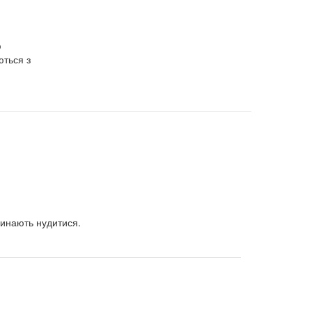
ю
ються з
чинають нудитися.