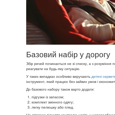
Базовий набір у дорогу
Збір речей починається не зі списку, а з розуміння
реагувати на будь-яку ситуацію.
У таких випадках особливо виручають
дитячі сервет
інструмент, який працює без зайвих умов і економит
До базового набору також варто додати:
підгузки із запасом;
комплект змінного одягу;
легку пелюшку або плед.
Це створює відчуття контролю навіть у непередбачу