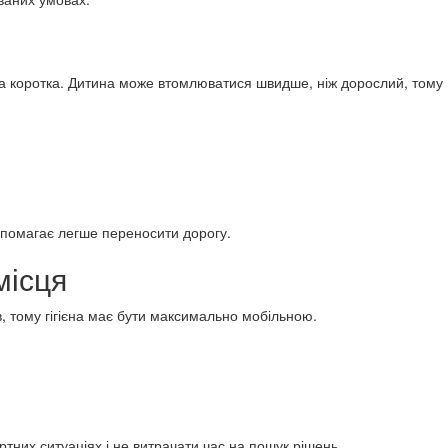
а коротка. Дитина може втомлюватися швидше, ніж дорослий, тому
допомагає легше переносити дорогу.
місця
в, тому гігієна має бути максимально мобільною.
ртних ситуаціях і не витрачати час на пошук рішень.