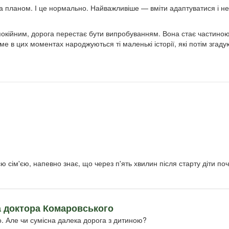
а планом. І це нормально. Найважливіше — вміти адаптуватися і не
 спокійним, дорога перестає бути випробуванням. Вона стає частино
аме в цих моментах народжуються ті маленькі історії, які потім згаду
ю сім'єю, напевно знає, що через п'ять хвилин після старту діти по
 доктора Комаровського
о. Але чи сумісна далека дорога з дитиною?