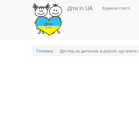
Основная
Перейти
Діти in UA
Корисні статті
до
навигация
основного
вмісту
Головна
Догляд за дитиною в дорозі: що взяти 