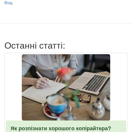
Меню
Вхід
учётной
записи
пользователя
Останні статті:
Як розпізнати хорошого копірайтера?