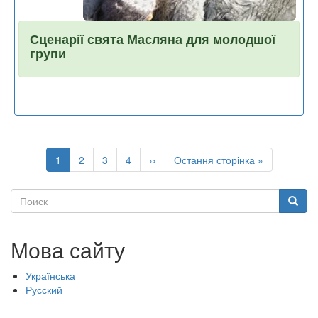
Сценарії свята Масляна для молодшої
групи
Розбивка
на
Поточна
1
Page
2
Page
3
Page
4
Наступна
››
Остання
Остання сторінка »
сторінки
сторінка
сторінка
сторінка
Поиск
Поиск
Мова сайту
Українська
Русский