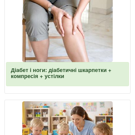
Діабет і ноги: діабетичні шкарпетки +
компресія + устілки