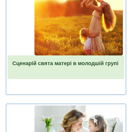
Сценарій свята матері в молодшій групі