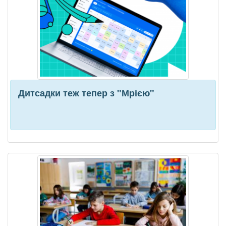
Дитсадки теж тепер з "Мрією"