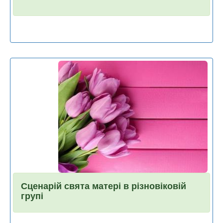
Сценарій свята матері в різновіковій
групі