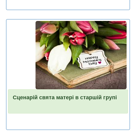
Сценарій свята матері в старшій групі