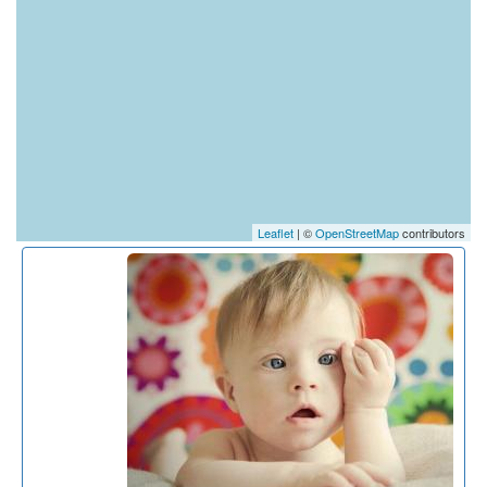
Leaflet
| ©
OpenStreetMap
contributors