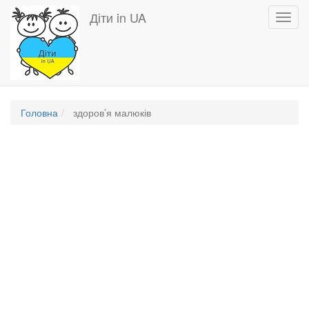
Перейти
Діти in UA
Toggl
до
navig
основного
вмісту
Головна
здоров’я малюків