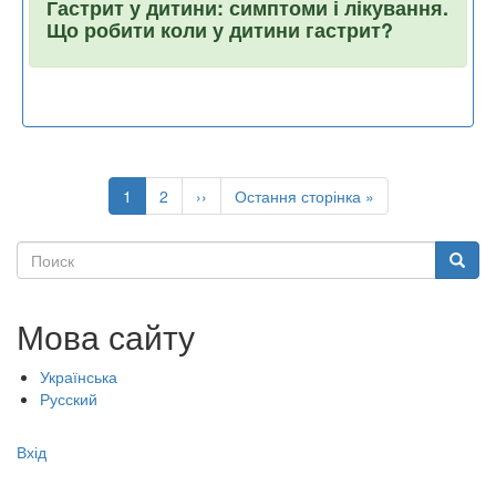
Гастрит у дитини: симптоми і лікування.
Що робити коли у дитини гастрит?
Розбивка
на
Поточна
1
Page
2
Наступна
››
Остання
Остання сторінка »
сторінки
сторінка
сторінка
сторінка
Поиск
Поиск
Мова сайту
Українська
Русский
Меню
Вхід
учётной