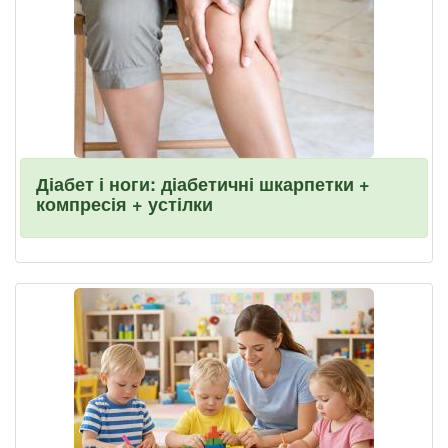
Діабет і ноги: діабетичні шкарпетки +
компресія + устілки