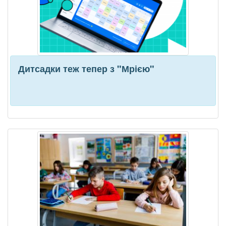
Дитсадки теж тепер з "Мрією"