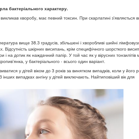
орла бактеріального характеру.
 викликав хворобу, має певний токсин. При скарлатині з'являється в
пература вище 38.3 градусів, збільшені і хворобливі шийні лімфовуз
х. Відсутність шкірних висипань, крім специфічного шорсткого висип
и і на дотик як наждачний папір. У той час як у вірусних тонзилітів
 кропив'янка, у бактеріального - всього один варіант.
ватися у дітей віком до 3 років за винятком випадків, коли у його р
 інших випадках ангіну у дітей виключають. Найтиповіший вік для