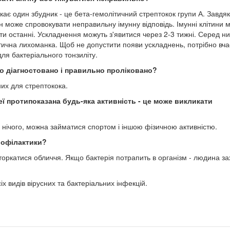
икає один збудник - це бета-гемолітичний стрептокок групи А. Завдяк
ін може спровокувати неправильну імунну відповідь. Імунні клітини 
ати останні. Ускладнення можуть з'явитися через 2-3 тижні. Серед н
тична лихоманка. Щоб не допустити появи ускладнень, потрібно вч
для бактеріального тонзиліту.
но діагностовано і правильно проліковано?
них для стрептокока.
 неї протипоказана будь-яка активність - це може викликати
 нічого, можна займатися спортом і іншою фізичною активністю.
рофілактики?
е торкатися обличчя. Якщо бактерія потрапить в організм - людина за
іх видів вірусних та бактеріальних інфекцій.