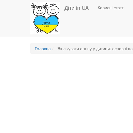
Основная
Перейти
Діти in UA
Корисні статті
до
навигация
основного
вмісту
Головна
Як лікувати ангіну у дитини: основні по