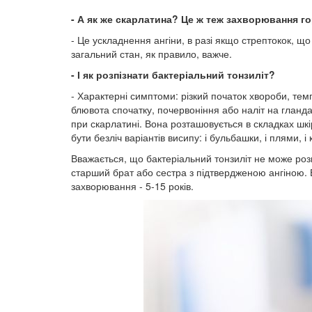
- А як же скарлатина? Це ж теж захворювання г
- Це ускладнення ангіни, в разі якщо стрептокок, що
загальний стан, як правило, важче.
- І як розпізнати бактеріальний тонзиліт?
- Характерні симптоми: різкий початок хвороби, тем
блювота спочатку, почервоніння або наліт на гланда
при скарлатині. Вона розташовується в складках шкір
бути безліч варіантів висипу: і бульбашки, і плями, і
Вважається, що бактеріальний тонзиліт не може розви
старший брат або сестра з підтвердженою ангіною. В
захворювання - 5-15 років.