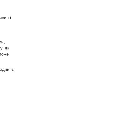
исип і
ли,
у, як
 може
одині є