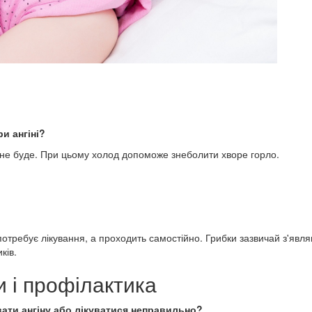
ри ангіні?
о не буде. При цьому холод допоможе знеболити хворе горло.
 потребує лікування, а проходить самостійно. Грибки зазвичай з'явл
ків.
и і профілактика
вати ангіну або лікуватися неправильно?