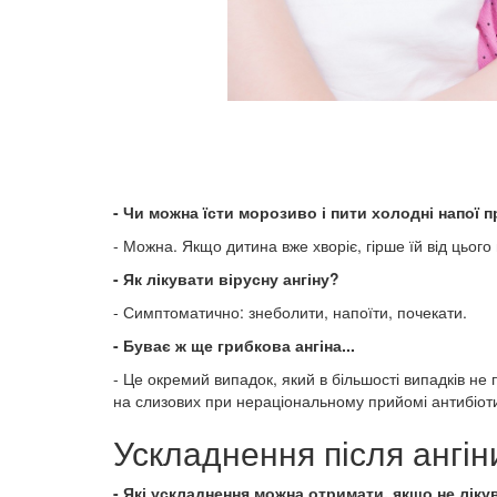
- Чи можна їсти морозиво і пити холодні напої п
- Можна. Якщо дитина вже хворіє, гірше їй від цьог
- Як лікувати вірусну ангіну?
- Симптоматично: знеболити, напоїти, почекати.
- Буває ж ще грибкова ангіна...
- Це окремий випадок, який в більшості випадків не
на слизових при нераціональному прийомі антибіоти
Ускладнення після ангін
- Які ускладнення можна отримати, якщо не ліку