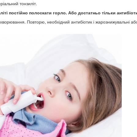
еріальний тонзиліт.
літі постійно полоскати горло. Або достатньо тільки антибіот
 захворювання. Повторю, необхідний антибіотик і жарознижувальні аб