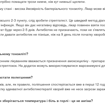
потрібно помацати трохи нижче, ніж кут нижньої щелепи.
му стані - висока ймовірність бактеріального тонзиліту. Лікар може в
всього 2-3 пункту, слід зробити стрептатест. Це швидкий метод діаг
 інфекція. Якщо він дає негативну відповідь, лікар повинен взяти пос
тат буде через 2-5 днів. Антибіотик не призначають, поки не з'являт
и давати антибіотик не пізніше, ніж на 9 день після початку хвороб
льному тонзиліті?
алонним лікуванням вважається призначення амоксициліну - препара
стрептокок. На додаток можуть використовуватися жарознижуючі д
настати полегшення?
ів, але, як правило, поліпшення спостерігається вже в перші 12 год
атку адекватної антибіотикотерапії хворий вже не несе загрози зар
 зберігається температура і біль в горлі - це не ангіна?