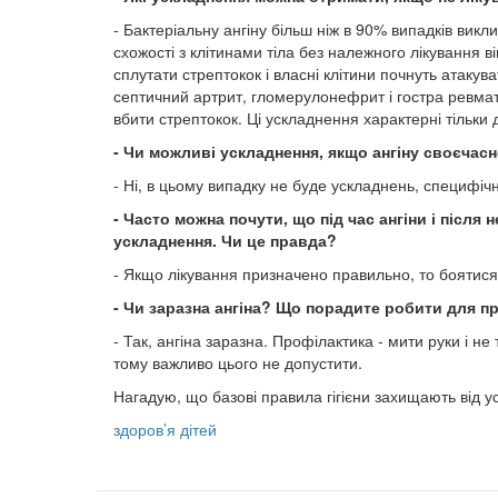
- Бактеріальну ангіну більш ніж в 90% випадків викл
схожості з клітинами тіла без належного лікування в
сплутати стрептокок і власні клітини почнуть атакув
септичний артрит, гломерулонефрит і гостра ревма
вбити стрептокок. Ці ускладнення характерні тільки 
- Чи можливі ускладнення, якщо ангіну своєчас
- Ні, в цьому випадку не буде ускладнень, специфіч
- Часто можна почути, що під час ангіни і після
ускладнення. Чи це правда?
- Якщо лікування призначено правильно, то боятися
- Чи заразна ангіна? Що порадите робити для п
- Так, ангіна заразна. Профілактика - мити руки і н
тому важливо цього не допустити.
Нагадую, що базові правила гігієни захищають від ус
здоров’я дітей