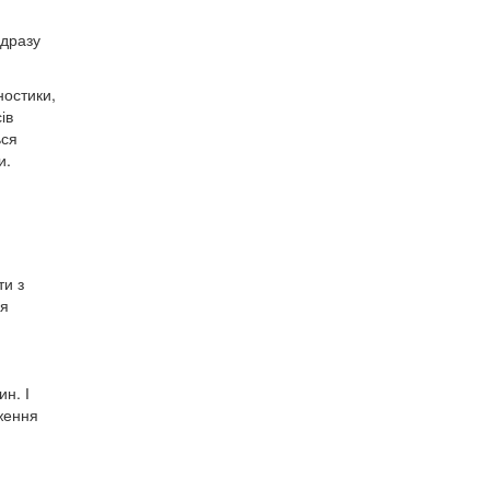
ідразу
ностики,
ів
ься
и.
ти з
ля
ин. І
аження