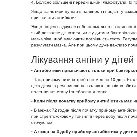
4. Болісно збільшені передні шийні лімфовузли. Їх 
Якщо всі чотири пункти в наявності і пацієнт у важко
призначити антибіотик.
Якщо пацієнт відчуває себе нормально і в наявності 
який дозволяє дізнатися, чи є у дитини бактеріальна
мазка зіва, щоб виключити погрішність тесту. Резуль
результати мазка. Але при цьому дуже важливо почат
Лікування ангіни у дітей
- Антибіотики призначають тільки при бактеріа
- Так, причому пити їх треба не менше 10 днів. Ет
цією діючою речовиною дозволяють повністю вбити 
полегшення стану і знеболення горла.
- Коли після початку прийому антибіотика має 
- В межах 72 годин після початку прийому антибіотик
при стрептококовому тонзиліті через добу після поч
оточуючих.
- А якщо на 3 добу прийому антибіотика у дитини