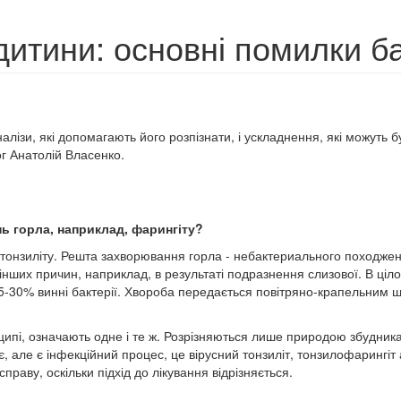
 дитини: основні помилки ба
алізи, які допомагають його розпізнати, і ускладнення, які можуть б
г Анатолій Власенко.
нь горла, наприклад, фарингіту?
о тонзиліту. Решта захворювання горла - небактериального походже
інших причин, наприклад, в результаті подразнення слизової. В ціло
в 15-30% винні бактерії. Хвороба передається повітряно-крапельним 
инципі, означають одне і те ж. Розрізняються лише природою збудник
ає, але є інфекційний процес, це вірусний тонзиліт, тонзилофарингіт
праву, оскільки підхід до лікування відрізняється.