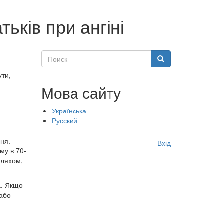
тьків при ангіні
Поиск
Поиск
ути,
Мова сайту
Українська
Русский
Меню
ння.
Вхід
учётной
му в 70-
шляхом,
записи
пользователя
а. Якщо
 або