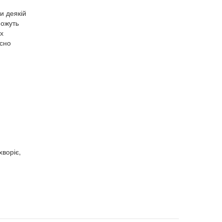
и деякій
можуть
их
асно
хворіє,