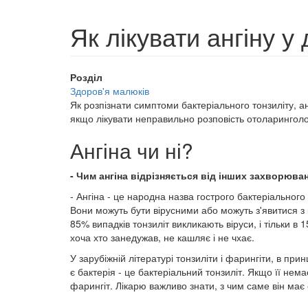
Як лікувати ангіну у
Розділ
Здоров'я малюків
Як розпізнати симптоми бактеріального тонзиліту, ан
якщо лікувати неправильно розповість отоларинголо
Ангіна чи ні?
- Чим ангіна відрізняється від інших захворюва
- Ангіна - це народна назва гострого бактеріальног
Вони можуть бути вірусними або можуть з'явитися з 
85% випадків тонзиліт викликають віруси, і тільки 
хоча хто занедужав, не кашляє і не чхає.
У зарубіжній літературі тонзиліти і фарингіти, в пр
є бактерія - це бактеріальний тонзиліт. Якщо її нем
фарингіт. Лікарю важливо знати, з чим саме він має с