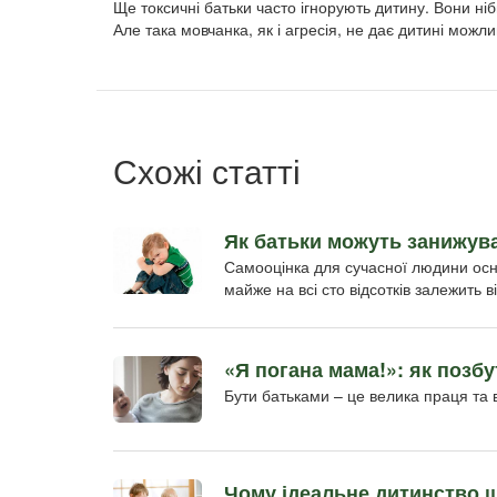
Ще токсичні батьки часто ігнорують дитину. Вони ніб
Але така мовчанка, як і агресія, не дає дитині можл
Схожі статті
Як батьки можуть занижува
Самооцінка для сучасної людини основ
майже на всі сто відсотків залежить від
«Я погана мама!»: як позб
Бути батьками – це велика праця та 
Чому ідеальне дитинство 