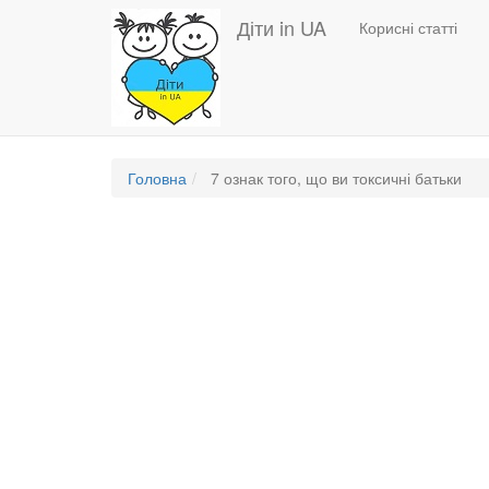
Основная
Перейти
Діти in UA
Корисні статті
до
навигация
основного
вмісту
Головна
7 ознак того, що ви токсичні батьки