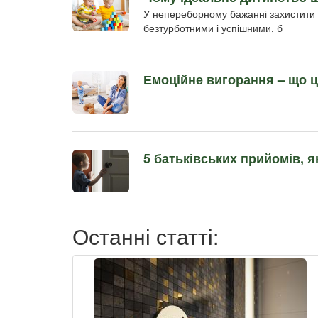
У непереборному бажанні захистити с
безтурботними і успішними, б
Емоційне вигорання – що ц
5 батьківських прийомів, я
Останні статті: