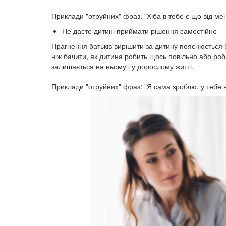
⠀
Приклади "отруйних" фраз: "Хіба в тебе є що від м
Не даєте дитині приймати рішення самостійно
Прагнення батьків вирішити за дитину пояснюється
ніж бачити, як дитина робить щось повільно або роб
залишається на ньому і у дорослому житті.
⠀
Приклади "отруйних" фраз: "Я сама зроблю, у тебе н