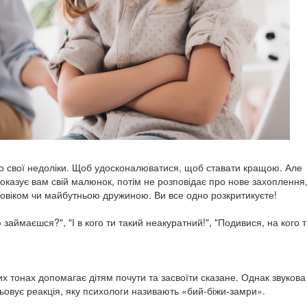
о свої недоліки. Щоб удосконалюватися, щоб ставати кращою. Але
оказує вам свій малюнок, потім не розповідає про нове захоплення,
ловіком чи майбутньою дружиною. Ви все одно розкритикуєте!
аймаєшся?", "І в кого ти такий неакуратний!", "Подивися, на кого т
 тонах допомагає дітям почути та засвоїти сказане. Однак звукова
овує реакція, яку психологи називають «бий-біжи-замри».