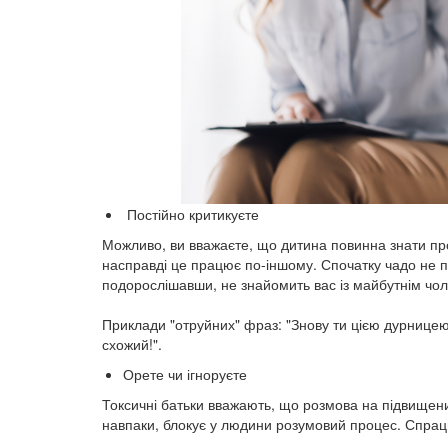
Постійно критикуєте
Можливо, ви вважаєте, що дитина повинна знати пр
насправді це працює по-іншому. Спочатку чадо не п
подорослішавши, не знайомить вас із майбутнім чо
⠀
Приклади "отруйних" фраз: "Знову ти цією дурницею з
схожий!".
Орете чи ігноруєте
Токсичні батьки вважають, що розмова на підвищених
навпаки, блокує у людини розумовий процес. Спраць