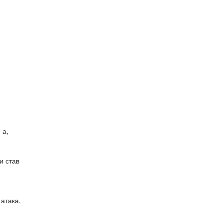
 а,
и став
 атака,