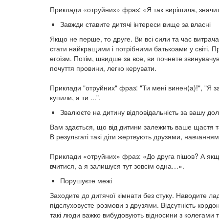
Приклади «отруйних» фраз: «Я так вирішила, значить
Завжди ставите дитячі інтереси вище за власні
Якщо не перше, то друге. Ви всі сили та час витрач
стати найкращими і потрібними батькоами у світі. Пр
егоїзм. Потім, швидше за все, ви почнете звинувач
почуття провини, легко керувати.
⠀
Приклади "отруйних" фраз: "Ти мені винен(а)!", "Я 
купили, а ти ...".
Звалюєте на дитину відповідальність за вашу до
Вам здається, що від дитини залежить ваше щастя т
В результаті такі діти жертвують друзями, навчанням
⠀
Приклади «отруйних» фраз: «До друга пішов? А якщо
вчитися, а я залишуся тут зовсім одна…».
Порушуєте межі
Заходите до дитячої кімнати без стуку. Наводите л
підслуховуєте розмови з друзями. Відсутність кордо
такі люди важко вибудовують відносини з колегами 