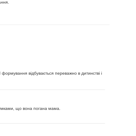
ання.
Її формування відбувається переважно в дитинстві і
думками, що вона погана мама.