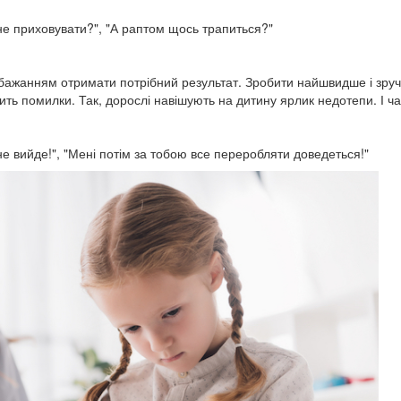
ене приховувати?", "А раптом щось трапиться?"
 бажанням отримати потрібний результат. Зробити найшвидше і зруч
ить помилки. Так, дорослі навішують на дитину ярлик недотепи. І ча
е вийде!", "Мені потім за тобою все переробляти доведеться!"