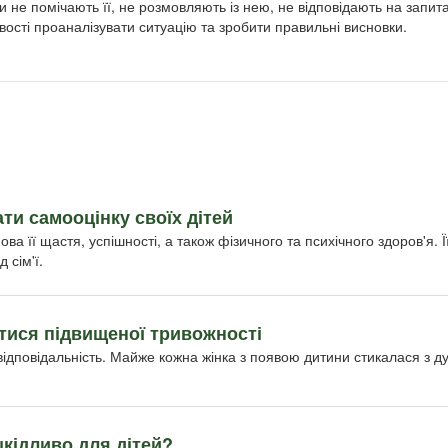
и не помічають її, не розмовляють із нею, не відповідають на запит
ивості проаналізувати ситуацію та зробити правильні висновки.
ти самооцінку своїх дітей
а її щастя, успішності, а також фізичного та психічного здоров'я. 
 сім'ї.
утися підвищеної тривожності
відповідальність. Майже кожна жінка з появою дитини стикалася з 
шкідливо для дітей?