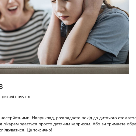
в
 дитячі почуття.
 несерйозними. Наприклад, розглядаєте похід до дитячого стомато
ед лікарем здається просто дитячим капризом. Або ви тримаєте обр
спілкуватися. Це токсично!