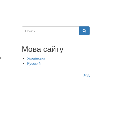
Поиск
Поиск
Мова сайту
х
Українська
Русский
Меню
Вхід
учётной
записи
пользователя