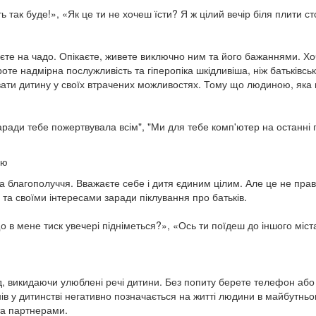
 так буде!», «Як це ти не хочеш їсти? Я ж цілий вечір біля плити с
аєте на чадо. Опікаєте, живете виключно ним та його бажаннями. Х
оте надмірна послужливість та гіперопіка шкідливіша, ніж батьківсь
увати дитину у своїх втрачених можливостях. Тому що людиною, яка 
заради тебе пожертвувала всім", "Ми для тебе комп'ютер на останні 
лю
а благополуччя. Вважаєте себе і дитя єдиним цілим. Але це не пра
 та своїми інтересами заради піклування про батьків.
 в мене тиск увечері підніметься?», «Ось ти поїдеш до іншого міст
ад, викидаючи улюблені речі дитини. Без попиту берете телефон або
нів у дитинстві негативно позначається на житті людини в майбутньо
та партнерами.