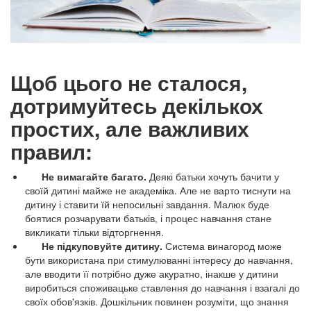
Щоб цього не сталося,
дотримуйтесь декількох
простих, але важливих
правил:
Не вимагайте багато.
Деякі батьки хочуть бачити у
своїй дитині майже не академіка. Але не варто тиснути на
дитину і ставити їй непосильні завдання. Малюк буде
боятися розчарувати батьків, і процес навчання стане
викликати тільки відторгнення.
Не підкуповуйте дитину.
Система винагород може
бути використана при стимулюванні інтересу до навчання,
але вводити її потрібно дуже акуратно, інакше у дитини
виробиться споживацьке ставлення до навчання і взагалі до
своїх обов'язків. Дошкільник повинен розуміти, що знання