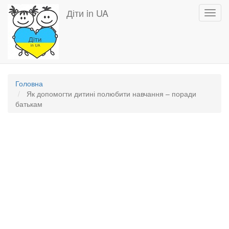
Перейти
Діти in UA
Toggl
до
navig
основного
вмісту
Головна
Як допомогти дитині полюбити навчання – поради
батькам