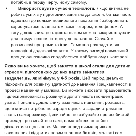
потрібні, в першу чергу, йому самому.
Використовуйте сучасні технології.
Якщо дитина не
робить успіхів у підготовчих заняттях до школи, батьки часто
вдаються до вельми поширеного покарання: забороняють
користуватися планшетом, комп'ютером, телефоном. А
тягу дошкільника до гаджета цілком можна використовувати
для стимулювання інтересу до навчання. Скачайте
розвиваючі програми та ігри - їх можна розглядати, як
повноцінні додаткові заняття. У такому вигляді навчальний
процес однозначно сподобається майбутньому школяреві.
Якщо ви не хочете, щоб заняття в школі стали для дитини
стресом, підготовкою до них варто зайнятися
заздалегідь, як мінімум, у 4-5 років.
Цей період ідеально
підходить для розвитку здатності до навчання і зацікавленості в
процесі навчання у малюка. Ви можете виховати працьовитість
і цілеспрямованість, розвинути допитливість і концентрацію
уваги. Поясніть дошкільнику важливість навчання, розкажіть,
що вчитися потрібно не заради оцінок, а заради отримання
знань і саморозвитку. І, звичайно, не забувайте про особистий
приклад - розвивайтеся самі, намагайтеся постійно
дізнаватися щось нове. Маючи перед очима приклад
захоплених і відкритих новим знанням батьків, малюк і сам