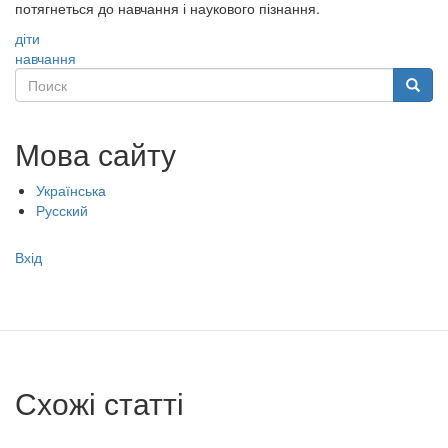
потягнеться до навчання і наукового пізнання.
діти
навчання
Поиск
Поиск
Мова сайту
Українська
Русский
Меню
Вхід
учётной
записи
пользователя
Схожі статті