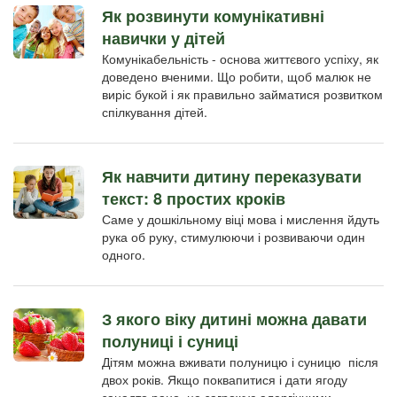
Як розвинути комунікативні
навички у дітей
Комунікабельність - основа життєвого успіху, як
доведено вченими. Що робити, щоб малюк не
виріс букой і як правильно займатися розвитком
спілкування дітей.
Як навчити дитину переказувати
текст: 8 простих кроків
Саме у дошкільному віці мова і мислення йдуть
рука об руку, стимулюючи і розвиваючи один
одного.
З якого віку дитині можна давати
полуниці і суниці
Дітям можна вживати полуницю і суницю після
двох років. Якщо поквапитися і дати ягоду
занадто рано, це загрожує алергічними