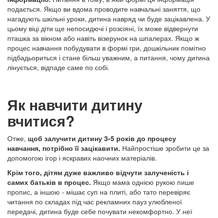
подається. Якщо ви вдома проводите навчальні заняття, що
нагадують шкільні уроки, дитина навряд чи буде зацікавлена. У
цьому віці діти ще непосидючі і розсіяні, їх може відвернути
пташка за вікном або навіть візерунок на шпалерах. Якщо ж
процес навчання побудувати в формі гри, дошкільник помітно
підбадьориться і стане більш уважним, а питання, чому дитина
лінується, відпаде саме по собі.
Як навчити дитину
вчитися?
Отже,
щоб залучити дитину 3-5 років до процесу
навчання, потрібно її зацікавити.
Найпростіше зробити це за
допомогою ігор і яскравих наочних матеріалів.
Крім того, дітям дуже важливо відчути залученість і
самих батьків в процес.
Якщо мама однією рукою пише
пропис, а іншою - мішає суп на плиті, або тато перевіряє
читання по складах під час рекламних пауз улюбленої
передачі, дитина буде себе почувати некомфортно. У неї