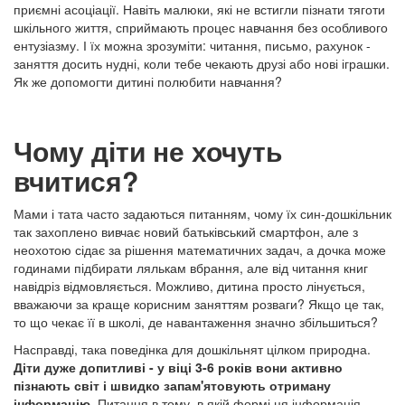
приємні асоціації. Навіть малюки, які не встигли пізнати тяготи
шкільного життя, сприймають процес навчання без особливого
ентузіазму. І їх можна зрозуміти: читання, письмо, рахунок -
заняття досить нудні, коли тебе чекають друзі або нові іграшки.
Як же допомогти дитині полюбити навчання?
Чому діти не хочуть
вчитися?
Мами і тата часто задаються питанням, чому їх син-дошкільник
так захоплено вивчає новий батьківський смартфон, але з
неохотою сідає за рішення математичних задач, а дочка може
годинами підбирати лялькам вбрання, але від читання книг
навідріз відмовляється. Можливо, дитина просто лінується,
вважаючи за краще корисним заняттям розваги? Якщо це так,
то що чекає її в школі, де навантаження значно збільшиться?
Насправді, така поведінка для дошкільнят цілком природна.
Діти дуже допитливі - у віці 3-6 років вони активно
пізнають світ і швидко запам'ятовують отриману
інформацію.
Питання в тому, в якій формі ця інформація