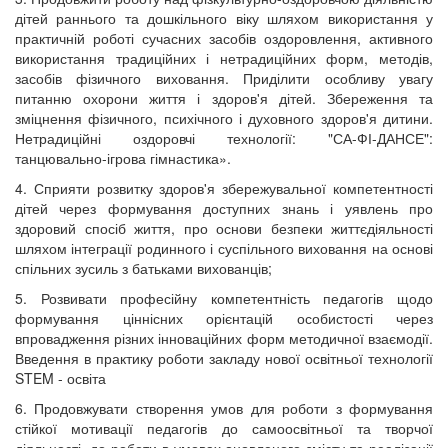
дітей раннього та дошкільного віку шляхом використання у
практичній роботі сучасних засобів оздоровлення, активного
використання традиційних і нетрадиційних форм, методів,
засобів фізичного виховання. Приділити особливу увагу
питанню охорони життя і здоров'я дітей. Збереження та
зміцнення фізичного, психічного і духовного здоров'я дитини.
Нетрадиційні оздоровчі технології: "СА-ФІ-ДАНСЕ":
танцювально-ігрова гімнастика».
4. Сприяти розвитку здоров'я збережувальної компетентності
дітей через формування доступних знань і уявлень про
здоровий спосіб життя, про основи безпеки життєдіяльності
шляхом інтеграції родинного і суспільного виховання на основі
спільних зусиль з батьками вихованців;
5. Розвивати професійну компетентність педагогів щодо
формування ціннісних орієнтацій особистості через
впровадження різних інноваційних форм методичної взаємодії.
Введення в практику роботи закладу нової освітньої технології
STEM - освіта
6. Продовжувати створення умов для роботи з формування
стійкої мотивації педагогів до самоосвітньої та творчої