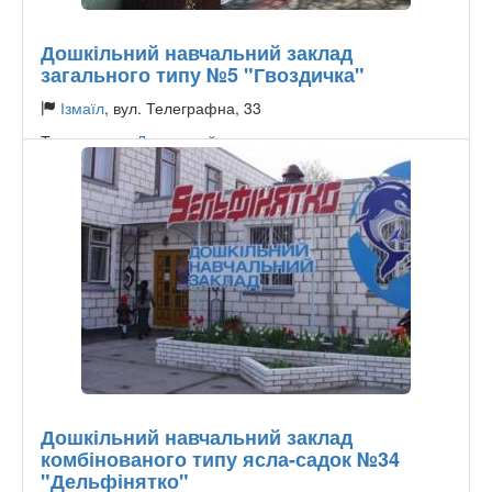
Дошкільний навчальний заклад
загального типу №5 "Гвоздичка"
Ізмаїл
, вул. Телеграфна, 33
Тип садочку:
Державний
Дошкільний навчальний заклад
комбінованого типу ясла-садок №34
"Дельфінятко"