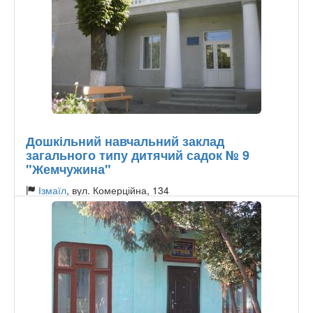
Дошкільний навчальний заклад
загального типу дитячий садок № 9
"Жемчужина"
Ізмаїл
, вул. Комерційна, 134
Тип садочку:
Державний