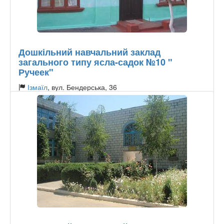
Дошкільний навчальний заклад
загального типу ясла-садок №10 "
Ручеек"
Ізмаїл
, вул. Бендерська, 36
Тип садочку:
Державний