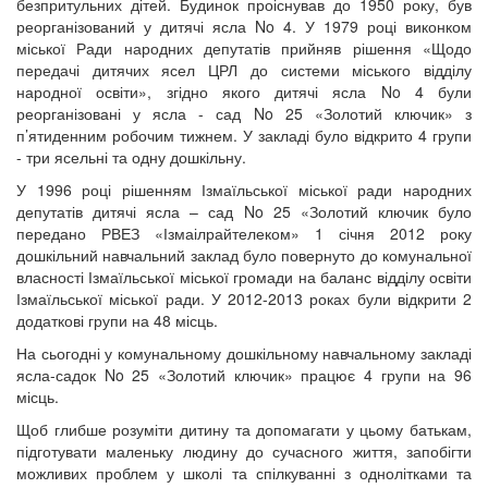
безпритульних дітей. Будинок проіснував до 1950 року, був
реорганізований у дитячі ясла No 4. У 1979 році виконком
міської Ради народних депутатів прийняв рішення «Щодо
передачі дитячих ясел ЦРЛ до системи міського відділу
народної освіти», згідно якого дитячі ясла No 4 були
реорганізовані у ясла - сад No 25 «Золотий ключик» з
п’ятиденним робочим тижнем. У закладі було відкрито 4 групи
- три ясельні та одну дошкільну.
У 1996 році рішенням Ізмаїльської міської ради народних
депутатів дитячі ясла – сад No 25 «Золотий ключик було
передано РВЕЗ «Ізмаілрайтелеком» 1 січня 2012 року
дошкільний навчальний заклад було повернуто до комунальної
власності Ізмаїльської міської громади на баланс відділу освіти
Ізмаїльської міської ради. У 2012-2013 роках були відкрити 2
додаткові групи на 48 місць.
На сьогодні у комунальному дошкільному навчальному закладі
ясла-садок No 25 «Золотий ключик» працює 4 групи на 96
місць.
Щоб глибше розуміти дитину та допомагати у цьому батькам,
підготувати маленьку людину до сучасного життя, запобігти
можливих проблем у школі та спілкуванні з однолітками та