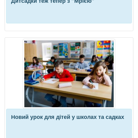
Дитсадки теж тепер з "Мрією"
Новий урок для дітей у школах та садках