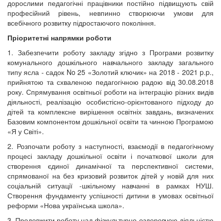
дорослими педагогічні працівники постійно підвищують свій
професійний рівень, невпинно створюючи умови для
всебічного розвитку підростаючого покоління.
Пріоритетні напрямки роботи
1. Забезпечити роботу закладу згідно з Програми розвитку
комунального дошкільного навчального закладу загального
типу ясла - садок No 25 «Золотий ключик» на 2018 - 2021 p.p.,
прийнятою та схваленою педагогічною радою від 30.08.2018
року. Спрямування освітньої роботи на інтеграцію різних видів
діяльності, реалізацію особистісно-орієнтованого підходу до
дітей та комплексне вирішення освітніх завдань, визначених
Базовим компонентом дошкільної освіти та чинною Програмою
«Я у Світі».
2. Розпочати роботу з наступності, взаємодії в педагогічному
процесі закладу дошкільної освіти і початкової школи для
створення єдиної динамічної та перспективної системи,
спрямованої на без кризовий розвиток дітей у новій для них
соціальній ситуації -шкільному навчанні в рамках НУШ.
Створення фундаменту успішності дитини в умовах освітньої
реформи «Нова українська школа».
3. Продовжити роботу над фізкультурно-оздоровчою діяльністю