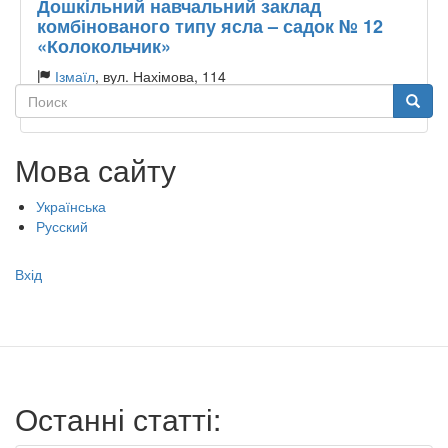
Дошкільний навчальний заклад
комбінованого типу ясла – садок № 12
«Колокольчик»
Ізмаїл
, вул. Нахімова, 114
Поиск
Поиск
Тип садочку:
Державний
Мова сайту
Українська
Русский
Меню
Вхід
учётной
записи
пользователя
Останні статті: