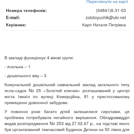
Переглянути на карті
Номера телефонів
(04841)6-31-03
E-mail
zolotoyuchik@ukr.net
Керівник
Карп Наталя Петрівна
В закладі функціонує 4 вікові групи:
- ясельна – 1
- дошкільного віку – 3
Комунальний дошкільний навчальний заклад загального типу
ясла-садок No 25 «Золотий ключик» розташований у центрі
міста Ізмаїл по вулиці Комерційна, 81 у пристосованому
приміщенні довоєнної забудови.
У повоєнні роки багато дітей залишилися сиротами, ця
проблема потребувала негайного вирішення. Облздраввідділ
видав розпорядження No 253 від 27.02.47 р., на підставі якого
був організований тимчасовий Будинок Дитини на 50 ліжок для