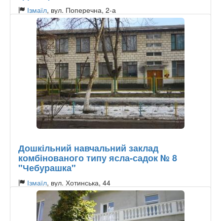
Ізмаїл
, вул. Поперечна, 2-а
Тип садочку:
Державний
Дошкільний навчальний заклад
комбінованого типу ясла-садок № 8
"Чебурашка"
Ізмаїл
, вул. Хотинська, 44
Тип садочку:
Державний