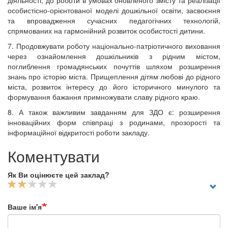
діяльності, до роботи в умовах оновленого змісту та реалізації
особистісно-орієнтованої моделі дошкільної освіти, засвоєння
та впровадження сучасних педагогічних технологій,
спрямованих на гармонійний розвиток особистості дитини.
7. Продовжувати роботу національно-патріотичного виховання
через ознайомлення дошкільників з рідним містом,
поглиблення громадянських почуттів шляхом розширення
знань про історію міста. Прищеплення дітям любові до рідного
міста, розвиток інтересу до його історичного минулого та
формування бажання примножувати славу рідного краю.
8. А також важливим завданням для ЗДО є: розширення
інноваційних форм співпраці з родинами, прозорості та
інформаційної відкритості роботи закладу.
Коментувати
Як Ви оцінюєте цей заклад?
Ваше ім'я