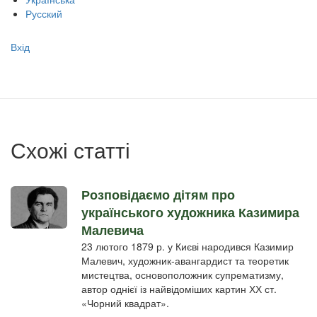
Русский
Меню
Вхід
учётной
записи
пользователя
Схожі статті
Розповідаємо дітям про
українського художника Казимира
Малевича
23 лютого 1879 р. у Києві народився Казимир
Малевич, художник-авангардист та теоретик
мистецтва, основоположник супрематизму,
автор однієї із найвідоміших картин ХХ ст.
«Чорний квадрат».