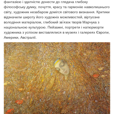
фантазією і здатністю донести до глядача глибоку
філософську думку, почуття, красу та гармонію навколишнього
світу, художник незабаром домігся світового визнання. Критики
відзначили широту його художніх можливостей, віртуозне
володіння матеріалом, глибокий зв’язок творів Марчука з
національною культурою. Пейзажні, портрети і натюрморти
художника з успіхом виставлялися в музеях і галереях Європи,
Америки, Австралії.