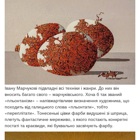
Івану Марчукові підвладні всі техніки і жанри. До них він
вносить багато свого – марчуківського. Хоча б так званий
«пльонтанізм» − напівжартівливе визначення художника, що
походить від галицького слова «пльонтати», тобто
«переплітати». Тонесенькі цівки фарби видушені зі шприца,
плетуть фантастичне мереживо, з якого постають конкретні
постаті та краєвиди, які буквально засвічують фарбу.