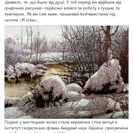
цікавило, те, що йшло від душі. У той період він відійшов від
графічних рисунків і серйозно взявся за роботу з тушшю та
темперою. Як він сам каже, працював безперестанку під
гаслом «Я єсмь».
Подією у мистецьких колах стала керамічна стіна митця в
Інституті теоретичної фізики Академії наук України, присвячена