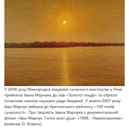
У 2006 році Міжнародна академія сучасного мистецтва у Римі
прийняла Івана Марчука до лав «Золотої гільдії» та обрала
почесним членом наукової ради Академії. У жовтні 2007 року
Іван Марчук увійшов до британського рейтингу «100 геніїв
сучасності». Про творчість Івана Марчука є документальний
фільм «Іван Марчук. Голос моєї душі» (1999, «Укркінохроніка»,
режисер О. Коваль).