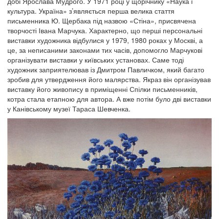
добі Ярослава Мудрого. У 1971 році у щорічнику «Наука і
культура. Україна» з’являється перша велика стаття
письменника Ю. Щербака під назвою «Стіна», присвячена
творчості Івана Марчука. Характерно, що перші персональні
виставки художника відбулися у 1979, 1980 роках у Москві, а
це, за неписаними законами тих часів, допомогло Марчукові
організувати виставки у київських установах. Саме тоді
художник заприятелював із Дмитром Павличком, який багато
зробив для утвердження його малярства. Якраз він організував
виставку його живопису в приміщенні Спілки письменників,
котра стала етапною для автора. А вже потім було дві виставки
у Канівському музеї Тараса Шевченка.