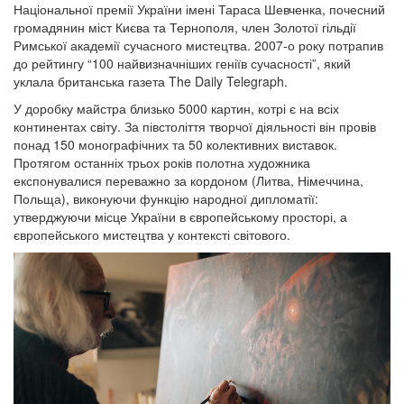
Національної премії України імені Тараса Шевченка, почесний
громадянин міст Києва та Тернополя, член Золотої гільдії
Римської академії сучасного мистецтва. 2007-о року потрапив
до рейтингу “100 найвизначніших геніїв сучасності”, який
уклала британська газета The Daily Telegraph.
У доробку майстра близько 5000 картин, котрі є на всіх
континентах світу. За півстоліття творчої діяльності він провів
понад 150 монографічних та 50 колективних виставок.
Протягом останніх трьох років полотна художника
експонувалися переважно за кордоном (Литва, Німеччина,
Польща), виконуючи функцію народної дипломатії:
утверджуючи місце України в європейському просторі, а
європейського мистецтва у контексті світового.