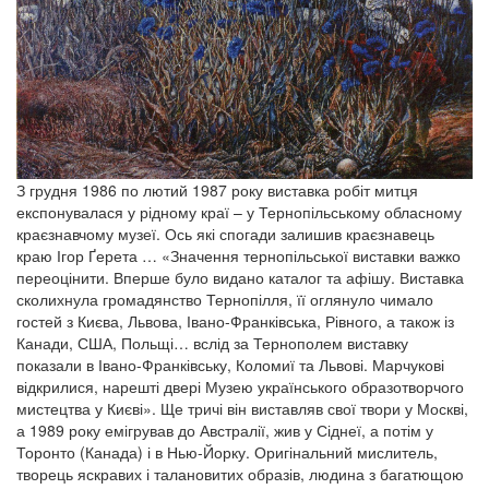
З грудня 1986 по лютий 1987 року виставка робіт митця
експонувалася у рідному краї – у Тернопільському обласному
краєзнавчому музеї. Ось які спогади залишив краєзнавець
краю Ігор Ґерета … «Значення тернопільської виставки важко
переоцінити. Вперше було видано каталог та афішу. Виставка
сколихнула громадянство Тернопілля, її оглянуло чимало
гостей з Києва, Львова, Івано-Франківська, Рівного, а також із
Канади, США, Польщі… вслід за Тернополем виставку
показали в Івано-Франківську, Коломиї та Львові. Марчукові
відкрилися, нарешті двері Музею українського образотворчого
мистецтва у Києві». Ще тричі він виставляв свої твори у Москві,
а 1989 року емігрував до Австралії, жив у Сіднеї, а потім у
Торонто (Канада) і в Нью-Йорку. Оригінальний мислитель,
творець яскравих і талановитих образів, людина з багатющою