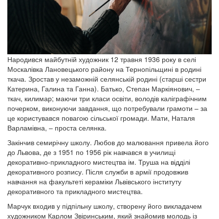
Народився майбутній художник 12 травня 1936 року в селі
Москалівка Лановецького району на Тернопільщині в родині
ткача. Зростав у незаможній селянській родині (старші сестри
Катерина, Галина та Ганна). Батько, Степан Маркіянович, –
ткач, килимар; маючи три класи освіти, володів каліграфічним
почерком, виконуючи завдання, що потребували грамоти – за
це користувався повагою сільської громади. Мати, Наталя
Варламівна, – проста селянка.
Закінчив семирічну школу. Любов до малювання привела його
до Львова, де з 1951 по 1956 рік навчався в училищі
декоративно-прикладного мистецтва ім. Труша на відділі
декоративного розпису. Після служби в армії продовжив
навчання на факультеті кераміки Львівського інституту
декоративного та прикладного мистецтва.
Марчук входив у підпільну школу, створену його викладачем
художником Карлом Звіринським, який знайомив молодь із