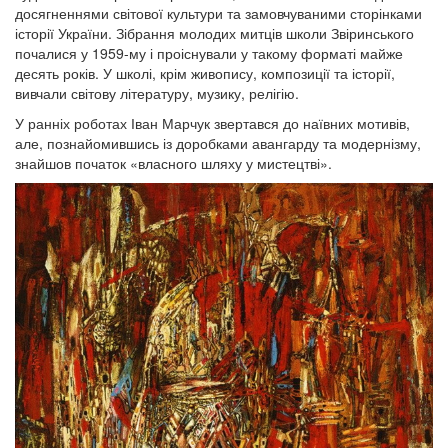
досягненнями світової культури та замовчуваними сторінками
історії України. Зібрання молодих митців школи Звіринського
почалися у 1959-му і проіснували у такому форматі майже
десять років. У школі, крім живопису, композиції та історії,
вивчали світову літературу, музику, релігію.
У ранніх роботах Іван Марчук звертався до наївних мотивів,
але, познайомившись із доробками авангарду та модернізму,
знайшов початок «власного шляху у мистецтві».