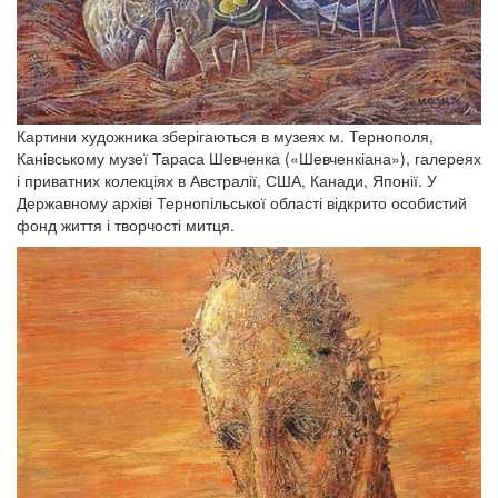
Картини художника зберігаються в музеях м. Тернополя,
Канівському музеї Тараса Шевченка («Шевченкіана»), галереях
і приватних колекціях в Австралії, США, Канади, Японії. У
Державному архіві Тернопільської області відкрито особистий
фонд життя і творчості митця.