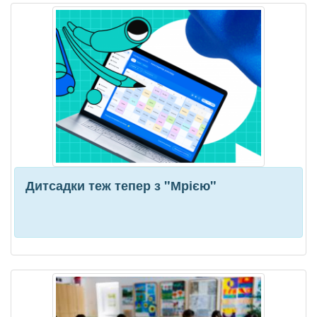
Дитсадки теж тепер з "Мрією"