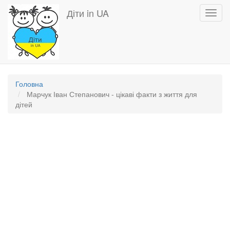
Перейти
Діти in UA
Toggl
до
navig
основного
вмісту
Головна
Марчук Іван Степанович - цікаві факти з життя для
дітей