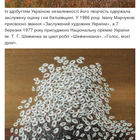
Із здобуттям Україною незалежності його творчість одержала
заслужену оцінку і на батьківщині. У 1966 році. Івану Марчукові
присвоєно звання «Заслужений художник України», а 7
березня 1977 року присуджено Національну премію України
ім. Т. Г. Шевченка за цикл робіт «Шевченкіана», «Голос, моєї
душі».