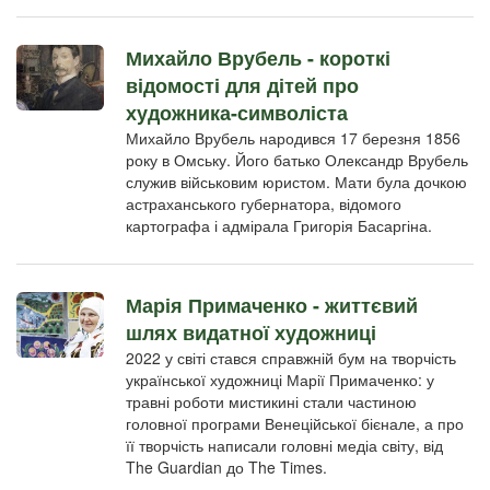
Михайло Врубель - короткі
відомості для дітей про
художника-символіста
Михайло Врубель народився 17 березня 1856
року в Омську. Його батько Олександр Врубель
служив військовим юристом. Мати була дочкою
астраханського губернатора, відомого
картографа і адмірала Григорія Басаргіна.
Марія Примаченко - життєвий
шлях видатної художниці
2022 у світі стався справжній бум на творчість
української художниці Марії Примаченко: у
травні роботи мистикині стали частиною
головної програми Венеційської бієнале, а про
її творчість написали головні медіа світу, від
The Guardian до The Times.