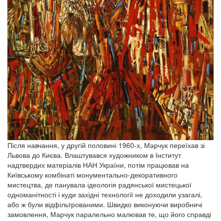
Після навчання, у другій половині 1960-х, Марчук переїхав зі
Львова до Києва. Влаштувався художником в Інститут
надтвердих матеріалів НАН України, потім працював на
Київському комбінаті монументально-декоративного
мистецтва, де панувала ідеологія радянської мистецької
одноманітності і куди західні технології не доходили узагалі,
або ж були відфільтрованими. Швидко виконуючи виробничі
замовлення, Марчук паралельно малював те, що його справді