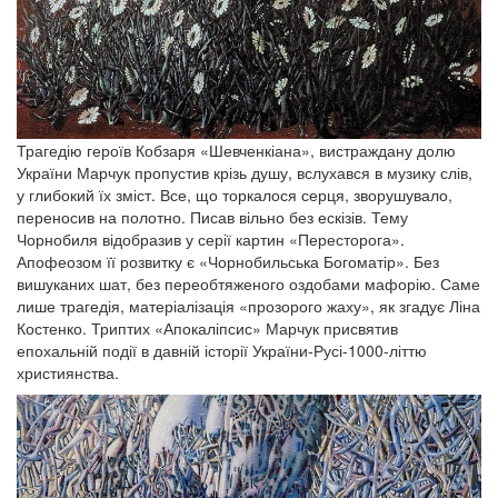
Трагедію героїв Кобзаря «Шевченкіана», вистраждану долю
України Марчук пропустив крізь душу, вслухався в музику слів,
у глибокий їх зміст. Все, що торкалося серця, зворушувало,
переносив на полотно. Писав вільно без ескізів. Тему
Чорнобиля відобразив у серії картин «Пересторога».
Апофеозом її розвитку є «Чорнобильська Богоматір». Без
вишуканих шат, без переобтяженого оздобами мафорію. Саме
лише трагедія, матеріалізація «прозорого жаху», як згадує Ліна
Костенко. Триптих «Апокаліпсис» Марчук присвятив
епохальній події в давній історії України-Русі-1000-літтю
християнства.