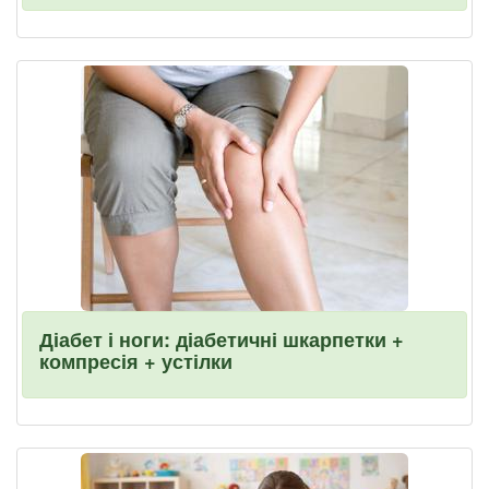
Діабет і ноги: діабетичні шкарпетки +
компресія + устілки