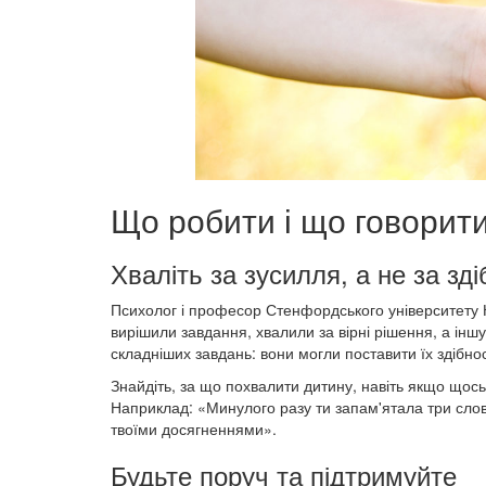
Що робити і що говорит
Хваліть за зусилля, а не за зді
Психолог і професор Стенфордського університету Ке
вирішили завдання, хвалили за вірні рішення, а інш
складніших завдань: вони могли поставити їх здібнос
Знайдіть, за що похвалити дитину, навіть якщо щось
Наприклад: «Минулого разу ти запам'ятала три слов
твоїми досягненнями».
Будьте поруч та підтримуйте