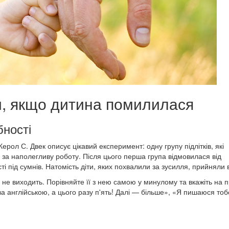
и, якщо дитина помилилася
бності
рол С. Двек описує цікавий експеримент: одну групу підлітків, які
у за наполегливу роботу. Після цього перша група відмовилася від
ті під сумнів. Натомість діти, яких похвалили за зусилля, прийняли 
 не виходить. Порівняйте її з нею самою у минулому та вкажіть на п
а англійською, а цього разу п'ять! Далі — більше», «Я пишаюся то