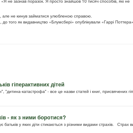
«Я не зазнав поразок. Я просто знайшов 10 тисяч способів, які не
ття, але не кинув займатися улюбленою справою.
а, до того як видавництво «Блумсбері» опублікували «Гаррі Поттера
ків гіперактивних дітей
н", "дитина-катастрофа" - все це назви статей і книг, присвячених г
ків - як з ними боротися?
бує батьків у яких діти стикаються з різними видами страхів. Страх 