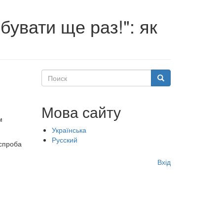
бувати ще раз!": як
Поиск
Поиск
Мова сайту
м
Українська
Русский
 спроба
Меню
Вхід
учётной
записи
пользователя