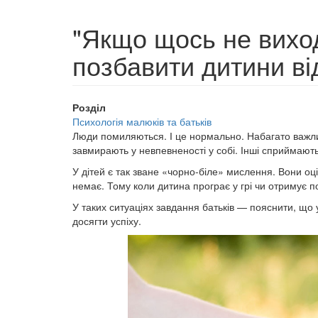
"Якщо щось не виход
позбавити дитини ві
Розділ
Психологія малюків та батьків
Люди помиляються. І це нормально. Набагато важлив
завмирають у невпевненості у собі. Інші сприймають 
У дітей є так зване «чорно-біле» мислення. Вони о
немає. Тому коли дитина програє у грі чи отримує п
У таких ситуаціях завдання батьків — пояснити, що
досягти успіху.