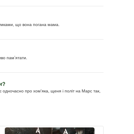
думками, що вона погана мама.
иво пам’ятати.
и?
є одночасно про хом'яка, щеня і політ на Марс так,