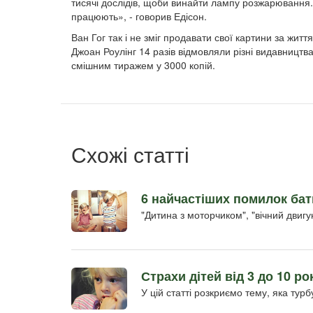
тисячі дослідів, щоби винайти лампу розжарювання. 
працюють», - говорив Едісон.
Ван Гог так і не зміг продавати свої картини за жи
Джоан Роулінг 14 разів відмовляли різні видавництв
смішним тиражем у 3000 копій.
Схожі статті
6 найчастіших помилок бать
"Дитина з моторчиком", "вічний двигу
Страхи дітей від 3 до 10 ро
У цій статті розкриємо тему, яка тур