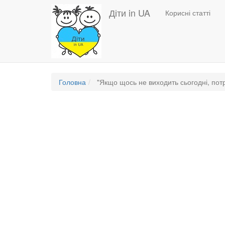
Основная
Перейти
Діти in UA
Корисні статті
до
навигация
основного
вмісту
Головна
"Якщо щось не виходить сьогодні, потр