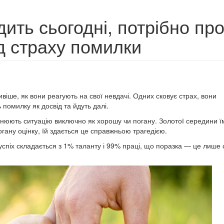
ить сьогодні, потрібно про
д страху помилки
іше, як вони реагують на свої невдачі. Одних сковує страх, вони
помилку як досвід та йдуть далі.
цінюють ситуацію виключно як хорошу чи погану. Золотої середини ї
огану оцінку, їй здається це справжньою трагедією.
 успіх складається з 1% таланту і 99% праці, що поразка — це лише