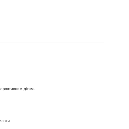
»
іперактивним дітям.
висоти