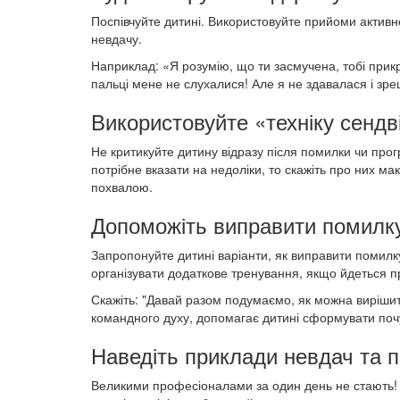
Поспівчуйте дитині. Використовуйте прийоми активно
невдачу.
Наприклад: «Я розумію, що ти засмучена, тобі прикр
пальці мене не слухалися! Але я не здавалася і зре
Використовуйте «техніку сендв
Не критикуйте дитину відразу після помилки чи прог
потрібне вказати на недоліки, то скажіть про них м
похвалою.
Допоможіть виправити помилк
Запропонуйте дитині варіанти, як виправити помилк
організувати додаткове тренування, якщо йдеться п
Скажіть: "Давай разом подумаємо, як можна виріши
командного духу, допомагає дитині сформувати почу
Наведіть приклади невдач та п
Великими професіоналами за один день не стають!