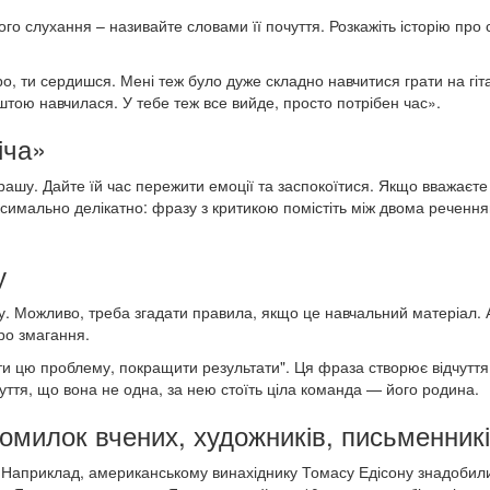
го слухання – називайте словами її почуття. Розкажіть історію про
о, ти сердишся. Мені теж було дуже складно навчитися грати на гіта
штою навчилася. У тебе теж все вийде, просто потрібен час».
іча»
рашу. Дайте їй час пережити емоції та заспокоїтися. Якщо вважаєте
аксимально делікатно: фразу з критикою помістіть між двома речення
у
у. Можливо, треба згадати правила, якщо це навчальний матеріал. 
ро змагання.
ти цю проблему, покращити результати". Ця фраза створює відчуття
ття, що вона не одна, за нею стоїть ціла команда — його родина.
омилок вчених, художників, письменник
 Наприклад, американському винахіднику Томасу Едісону знадобил