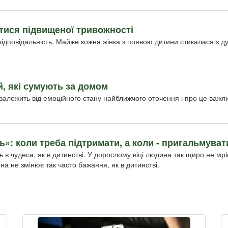
утися підвищеної тривожності
відповідальність. Майже кожна жінка з появою дитини стикалася з 
й, які сумують за домом
залежить від емоційного стану найближчого оточення і про це важл
нь»: коли треба підтримати, а коли - пригальмуват
ь в чудеса, як в дитинстві. У дорослому віці людина так щиро не мрі
ина не змінює так часто бажання, як в дитинстві.