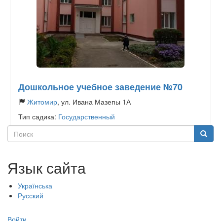
Дошкольное учебное заведение №70
Житомир
, ул. Ивана Мазепы 1А
Тип садика:
Государственный
Поиск
Поиск
Язык сайта
Українська
Русский
Меню
Войти