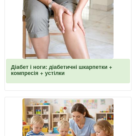
Діабет і ноги: діабетичні шкарпетки +
компресія + устілки