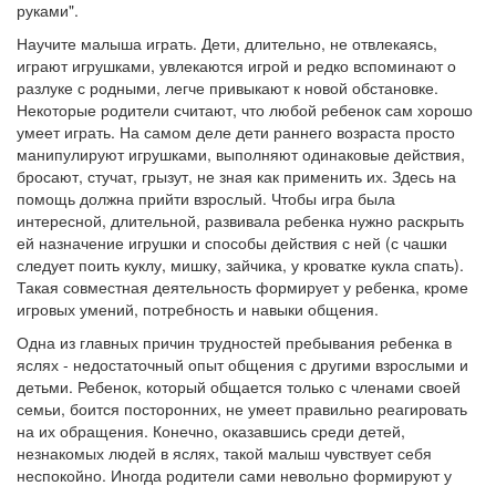
руками".
Научите малыша играть. Дети, длительно, не отвлекаясь,
играют игрушками, увлекаются игрой и редко вспоминают о
разлуке с родными, легче привыкают к новой обстановке.
Некоторые родители считают, что любой ребенок сам хорошо
умеет играть. На самом деле дети раннего возраста просто
манипулируют игрушками, выполняют одинаковые действия,
бросают, стучат, грызут, не зная как применить их. Здесь на
помощь должна прийти взрослый. Чтобы игра была
интересной, длительной, развивала ребенка нужно раскрыть
ей назначение игрушки и способы действия с ней (с чашки
следует поить куклу, мишку, зайчика, у кроватке кукла спать).
Такая совместная деятельность формирует у ребенка, кроме
игровых умений, потребность и навыки общения.
Одна из главных причин трудностей пребывания ребенка в
яслях - недостаточный опыт общения с другими взрослыми и
детьми. Ребенок, который общается только с членами своей
семьи, боится посторонних, не умеет правильно реагировать
на их обращения. Конечно, оказавшись среди детей,
незнакомых людей в яслях, такой малыш чувствует себя
неспокойно. Иногда родители сами невольно формируют у