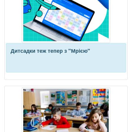
Дитсадки теж тепер з "Мрією"