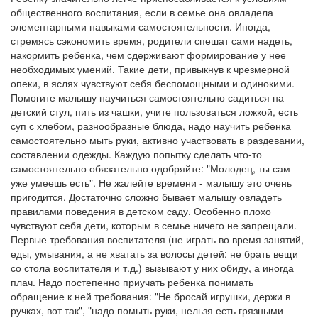
общественного воспитания, если в семье она овладела
элементарными навыками самостоятельности. Иногда,
стремясь сэкономить время, родители спешат сами надеть,
накормить ребенка, чем сдерживают формирование у нее
необходимых умений. Такие дети, привыкнув к чрезмерной
опеки, в яслях чувствуют себя беспомощными и одинокими.
Помогите малышу научиться самостоятельно садиться на
детский стул, пить из чашки, учите пользоваться ложкой, есть
суп с хлебом, разнообразные блюда, надо научить ребенка
самостоятельно мыть руки, активно участвовать в раздевании,
составлении одежды. Каждую попытку сделать что-то
самостоятельно обязательно одобряйте: "Молодец, ты сам
уже умеешь есть". Не жалейте времени - малышу это очень
пригодится. Достаточно сложно бывает малышу овладеть
правилами поведения в детском саду. Особенно плохо
чувствуют себя дети, которым в семье ничего не запрещали.
Первые требования воспитателя (не играть во время занятий,
еды, умывания, а не хватать за волосы детей: не брать вещи
со стола воспитателя и т.д.) вызывают у них обиду, а иногда
плач. Надо постепенно приучать ребенка понимать
обращение к ней требования: "Не бросай игрушки, держи в
ручках, вот так", "надо помыть руки, нельзя есть грязными