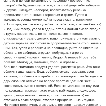
сына или дочери негативное отношение к посторонним,
говоря: «Не будешь слушаться, этот злой дядя тебя заберет»
и другие. Следует, наоборот, воспитывать у ребенка
приветливое отношение к взрослым и детям. Гуляя с
малышом, всегда можно найти повод сказать, например
«Посмотри, как ласково улыбается тебе тетя, и ты улыбнись»;
«Подними газету, упала в дяди». Чтобы малыш смело входил
в группу сверстников, не прятался за воспитателя,
отказываясь играть с детьми, надо приучать его к контактам с
детьми заранее, воспитывать доброжелательное отношение к
ним. Так, гуляя с ребенком на площадке, учите ее никого не
обижать, не забирать игрушки, побуждать к игре со
сверстниками: «покатит мячик, Игорю. А теперь Игорь тебе
покатит. Молодцы, мальчики, хорошо играете ».
Большое внимание следует уделять развитию речи. Это тоже
облегчит адаптацию. Ведь ребенок сможет выразить свои
желания, сообщить о потребности с помощью хотя бы одного-
двух слов или отвечая на вопрос простым "да" или "нет", и
воспитатель сможет помочь ей. Если же малыша не научили
пользоваться языком, часто можно наблюдать следующее:
кричит, капризничает, злится, что его не понимают; не
отвечает мягкие вопрос, отвергая предложенные игрушки.
Начинают нервничать и взрослые, потеряв надежду успокоить