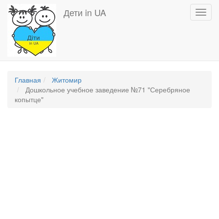
Перейти
Дети in UA
Toggl
к
navig
основному
содержанию
Главная
Житомир
Дошкольное учебное заведение №71 "Серебряное
копытце"