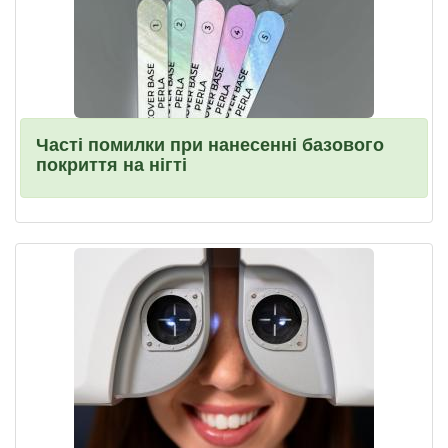
Часті помилки при нанесенні базового
покриття на нігті