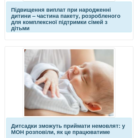
Підвищення виплат при народженні
дитини – частина пакету, розробленого
для комплексної підтримки сімей з
дітьми
Дитсадки зможуть приймати немовлят: у
МОН розповіли, як це працюватиме