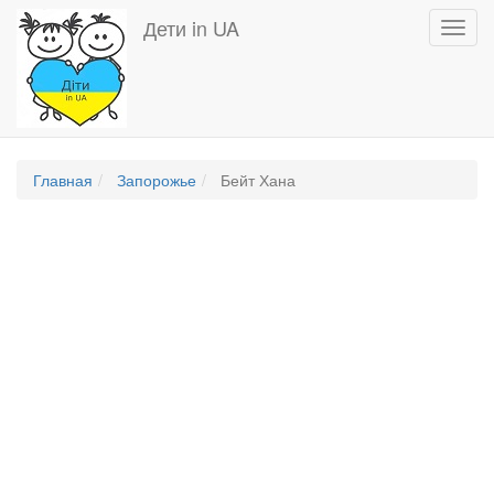
Перейти
Дети in UA
Toggl
к
navig
основному
содержанию
Главная
Запорожье
Бейт Хана