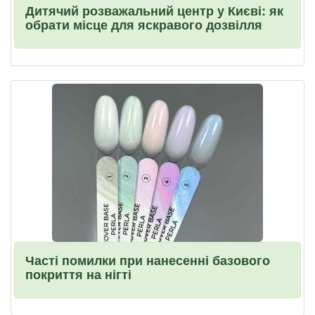
Дитячий розважальний центр у Києві: як
обрати місце для яскравого дозвілля
Часті помилки при нанесенні базового
покриття на нігті