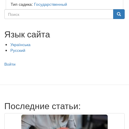
Тип садика:
Государственный
Поиск
Поиск
Язык сайта
Українська
Русский
Меню
Войти
учётной
записи
пользователя
Последние статьи: