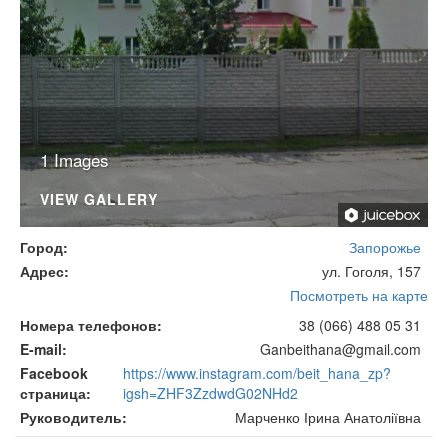
1 Images
VIEW GALLERY
Город
Запорожье
Адрес
ул. Гоголя, 157
Посмотреть на карте
Номера телефонов
38 (066) 488 05 31
E-mail
Ganbeithana@gmail.com
Facebook
https://www.instagram.com/beit_hana_zp?
страница
igsh=ZHF3ZzdwdG02NHd2
Руководитель
Марченко Ірина Анатоліївна