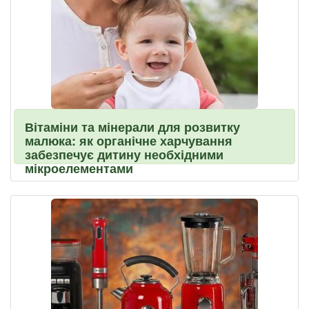
Вітаміни та мінерали для розвитку
малюка: як органічне харчування
забезпечує дитину необхідними
мікроелементами