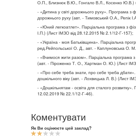
О.П., Близнюк В.Ю., Гонгало В.Л., Косенко Ю.В.)
- «Дитина у світі дорожнього руху». Програма з 
дорожнього руху (авт. - Тимовський О.А., Репік І.
- «Юний легкоатлет». Парціальна програма з фізи
І.П.) (Лист ІМЗО від 28.12.2015 № 2.1/12-Г-157);
- «Україна - моя Батьківщина». Парціальна прогр
ред.Рейпольської О. Д., авт. - Каплуновська О. М.,
- «Вчимося жити разом». Парціальна програма з р
(авт. - Піроженко Т. О., Хартман О. Ю.) (Лист ІМ
- «Про себе треба знати, про себе треба дбати».
дошкільного віку (авт. - Лохвицька Л. В.) (Лист І
- «Дошкільнятам - освіта для сталого розвитку».
12.02.2019 № 22.1/12-Г-46).
Коментувати
Як Ви оцінюєте цей заклад?