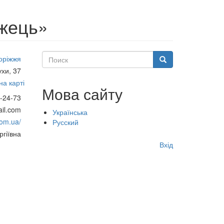
жець»
Поиск
оріжжя
Поиск
ухи, 37
а карті
Мова сайту
-24-73
il.com
Українська
com.ua/
Русский
гіївна
Меню
Вхід
учётной
записи
пользователя