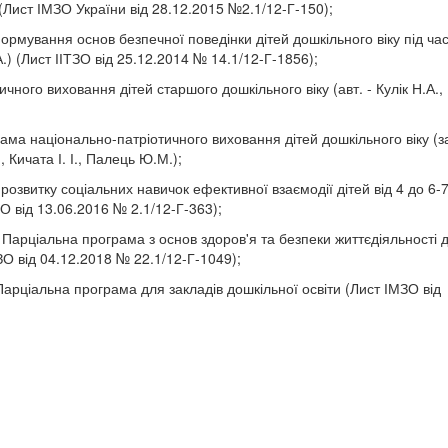
 (Лист ІМЗО України від 28.12.2015 №2.1/12-Г-150);
формування основ безпечної поведінки дітей дошкільного віку під ча
А.) (Лист ІІТЗО від 25.12.2014 № 14.1/12-Г-1856);
чного виховання дітей старшого дошкільного віку (авт. - Кулік Н.А.
ама національно-патріотичного виховання дітей дошкільного віку (за
 Кичата І. І., Палець Ю.М.);
озвитку соціальних навичок ефективної взаємодії дітей від 4 до 6-7
ЗО від 13.06.2016 № 2.1/12-Г-363);
 Парціальна програма з основ здоров'я та безпеки життєдіяльності д
МЗО від 04.12.2018 № 22.1/12-Г-1049);
 Парціальна програма для закладів дошкільної освіти (Лист ІМЗО від