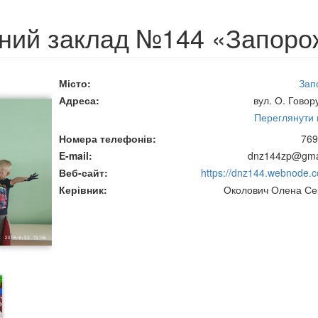
ьний заклад №144 «Запоро
Місто
Зап
Адреса
вул. О. Говор
Переглянути н
Номера телефонів
769
E-mail
dnz144zp@gma
Веб-сайт
https://dnz144.webnode.
Керівник
Околович Олена Сер