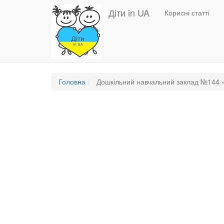
Основная
Перейти
Діти in UA
Корисні статті
до
навигация
основного
вмісту
Головна
Дошкільний навчальний заклад №144 