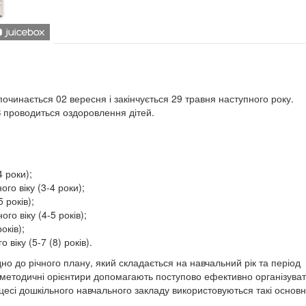
починається 02 вересня і закінчується 29 травня наступного року.
З проводиться оздоровлення дітей.
4 роки);
го віку (3-4 роки);
 років);
го віку (4-5 років);
оків);
 віку (5-7 (8) років).
но до річного плану, який складається на навчальний рік та період
 методичні орієнтири допомагають поступово ефективно організува
оцесі дошкільного навчального закладу використовуються такі основ