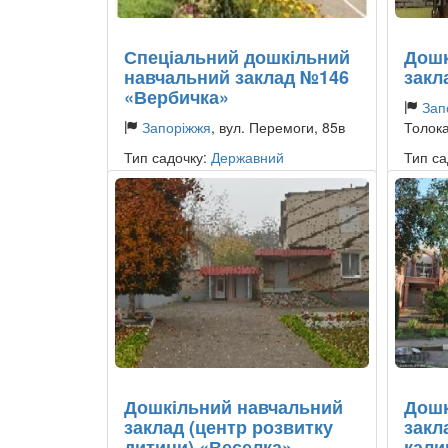
Спеціальний дошкільний
Дошк
навчальний заклад №146
закл
«Вербичка»
Зап
Запоріжжя
, вул. Перемоги, 85в
Толока
Тип садочку:
Державний
Тип са
Дошкільний навчальний
Дошк
заклад (центр розвитку
закл
дитини) «Веселка»
кали