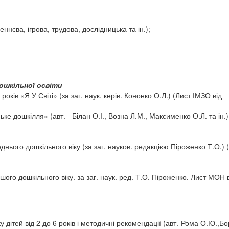
еннєва, ігрова, трудова, дослідницька та ін.);
ошкільної освіти
ків «Я У Світі» (за заг. наук. керів. Кононко О.Л.) (Лист ІМЗО від
ке дошкілля» (авт. - Білан О.І., Возна Л.М., Максименко О.Л. та ін.)
нього дошкільного віку (за заг. науков. редакцією Піроженко Т.О.) 
ого дошкільного віку. за заг. наук. ред. Т.О. Піроженко. Лист МОН 
дітей від 2 до 6 років і методичні рекомендації (авт.-Рома О.Ю.,Бо