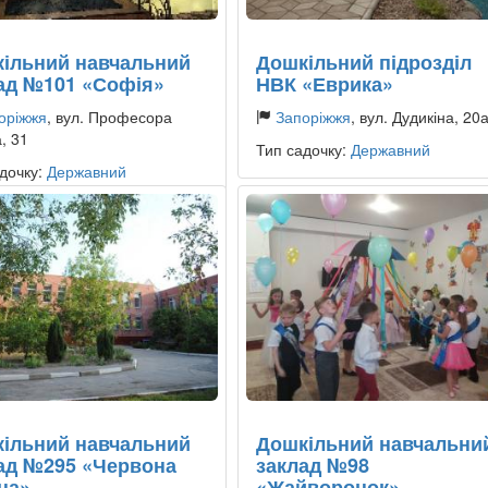
ільний навчальний
Дошкільний підрозділ
ад №101 «Софія»
НВК «Еврика»
оріжжя
, вул. Професора
Запоріжжя
, вул. Дудикіна, 20
, 31
Тип садочку:
Державний
дочку:
Державний
ільний навчальний
Дошкільний навчальни
ад №295 «Червона
заклад №98
на»
«Жайворонок»