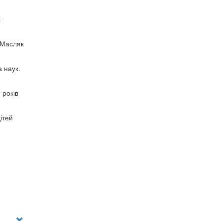
с
, Масляк
 наук.
 років
ітей