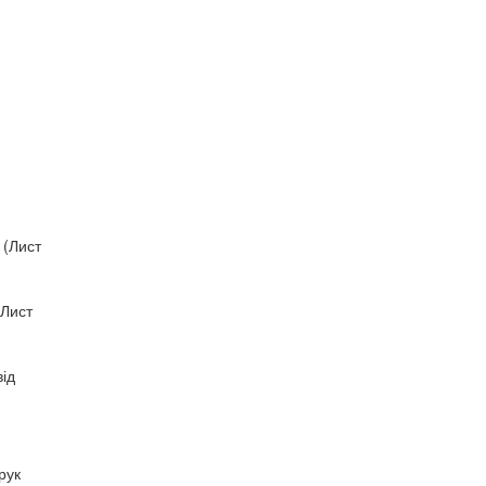
 (Лист
(Лист
від
рук