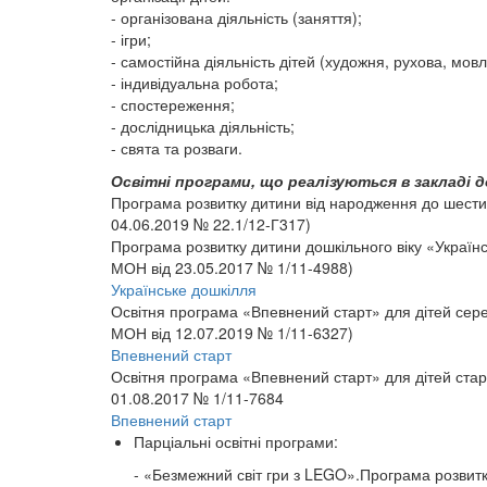
- організована діяльність (заняття);
- ігри;
- самостійна діяльність дітей (художня, рухова, мовл
- індивідуальна робота;
- спостереження;
- дослідницька діяльність;
- свята та розваги.
Освітні програми, що реалізуються в закладі д
Програма розвитку дитини від народження до шести ро
04.06.2019 № 22.1/12-Г317)
Програма розвитку дитини дошкільного віку «Українсь
МОН від 23.05.2017 № 1/11-4988)
Українське дошкілля
Освітня програма «Впевнений старт» для дітей серед
МОН від 12.07.2019 № 1/11-6327)
Впевнений старт
Освітня програма «Впевнений старт» для дітей старш
01.08.2017 № 1/11-7684
Впевнений старт
Парціальні освітні програми:
- «Безмежний світ гри з LEGO».Програма розвитку 