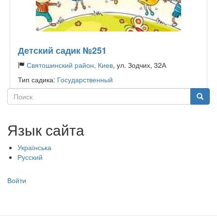
Детский садик №251
Святошинский район, Киев
, ул. Зодчих, 32А
Тип садика:
Государственный
Поиск
Поиск
Язык сайта
Українська
Русский
Меню
Войти
учётной
записи