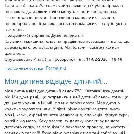
Територія: чиста. Але самі майданчики вкрай убогі. Вразила
нерівність, де малюки точно можуть впасти і не один раз.
Нічого цікавого немає. Наповнення майданчика тьмяне,
непофарбоване. Іграшок, навіть пластмасових - пару штук на
всіх дітей.
Працівники: непривітні. Дуже непривітні.
Керівник підвищила голос на працівників незважаючи на те, що
за всім цим спостерігали діти. Ми, батьки - самі злякалися
цього ора.
Опубликовано
Анна (не проверено)
- пн, 11/02/2020 - 16:16
Постоянная ссылка (Permalink)
Моя дитина відвідує дитячий…
Моя дитина відвідує дитячий садок 786 "Квіточка" вже другий
рік. Ми дуже раді, що потрапили в цей дитячий садок, тому що
до цього ходили в інший, є з чим порівнювати. Моя дитина
ходить з задоволенням. У дітей різноманітні заняття, вчать
вірші, казки, окремі заняття малювання, аплікація, фізкультура,
англійська мова. Хочу висловити подяку колективу нашого
дитячого садка, за організацію виховного процесу, за чистоту і
затишок в садку !!! Дуже рідко зустрічаються такі добрі, чуйні і