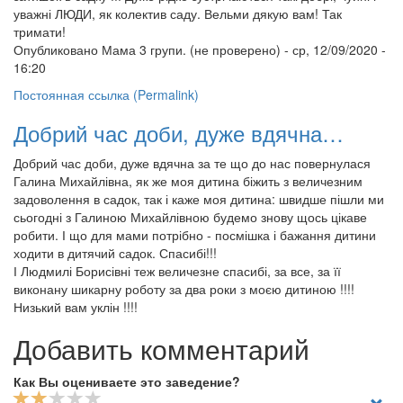
уважні ЛЮДИ, як колектив саду. Вельми дякую вам! Так
тримати!
Опубликовано
Мама 3 групи. (не проверено)
- ср, 12/09/2020 -
16:20
Постоянная ссылка (Permalink)
Добрий час доби, дуже вдячна…
Добрий час доби, дуже вдячна за те що до нас повернулася
Галина Михайлівна, як же моя дитина біжить з величезним
задоволення в садок, так і каже моя дитина: швидше пішли ми
сьогодні з Галиною Михайлівною будемо знову щось цікаве
робити. І що для мами потрібно - посмішка і бажання дитини
ходити в дитячий садок. Спасибі!!!
І Людмилі Борисівні теж величезне спасибі, за все, за її
виконану шикарну роботу за два роки з моєю дитиною !!!!
Низький вам уклін !!!!
Добавить комментарий
Как Вы оцениваете это заведение?