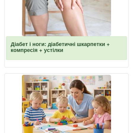
Діабет і ноги: діабетичні шкарпетки +
компресія + устілки