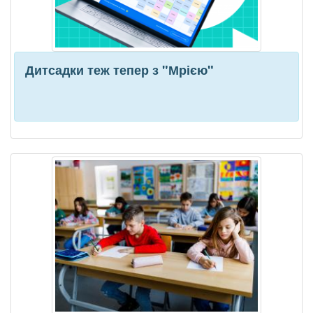
Дитсадки теж тепер з "Мрією"