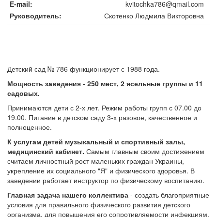
E-mail
kvitochka786@qmail.com
Руководитель
Скотенко Людмила Викторовна
Детский сад № 786 функционирует с 1988 года.
Мощность заведения - 250 мест, 2 ясельные группы и 11
садовых.
Принимаются дети с 2-х лет. Режим работы групп с 07.00 до
19.00. Питание в детском саду 3-х разовое, качественное и
полноценное.
К услугам детей музыкальный и спортивный залы,
медицинский кабинет.
Самым главным своим достижением
считаем личностный рост маленьких граждан Украины,
укрепление их социального "Я" и физического здоровья. В
заведении работает инструктор по физическому воспитанию.
Главная задача нашего коллектива
- создать благоприятные
условия для правильного физического развития детского
организма, для повышения его сопротивляемости инфекциям,