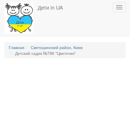
Перейти
Дети in UA
Toggl
к
navig
основному
содержанию
Главная
Святошинский район, Киев
Детский садик №786 "Цветочек"