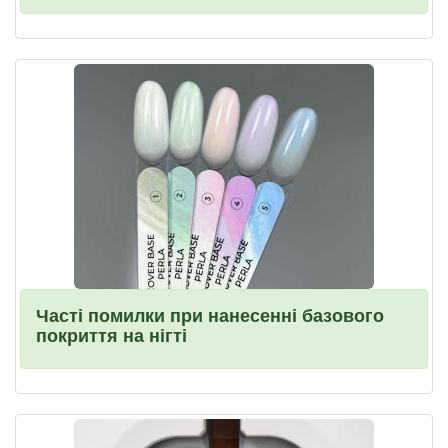
Часті помилки при нанесенні базового
покриття на нігті