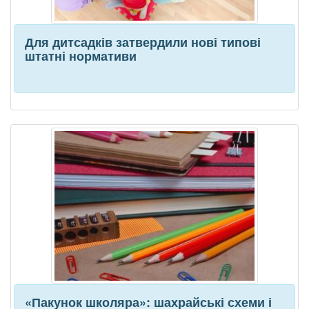
Для дитсадків затвердили нові типові
штатні нормативи
«Пакунок школяра»: шахрайські схеми і