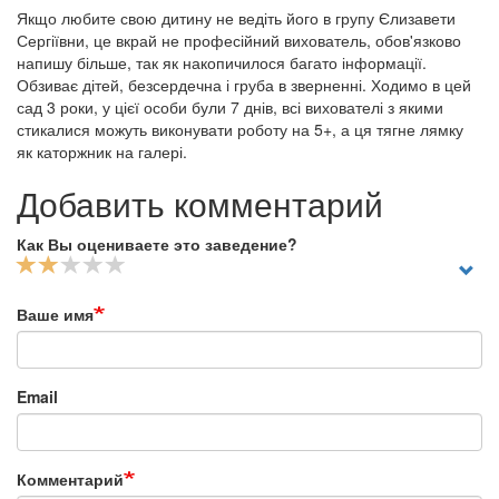
Якщо любите свою дитину не ведіть його в групу Єлизавети
Сергіївни, це вкрай не професійний вихователь, обов'язково
напишу більше, так як накопичилося багато інформації.
Обзиває дітей, безсердечна і груба в зверненні. Ходимо в цей
сад 3 роки, у цієї особи були 7 днів, всі вихователі з якими
стикалися можуть виконувати роботу на 5+, а ця тягне лямку
як каторжник на галері.
Добавить комментарий
Как Вы оцениваете это заведение?
Ваше имя
Email
Комментарий