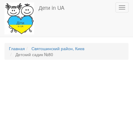
Перейти
Дети in UA
Toggl
к
navig
основному
содержанию
Главная
Святошинский район, Киев
Детский садик №80