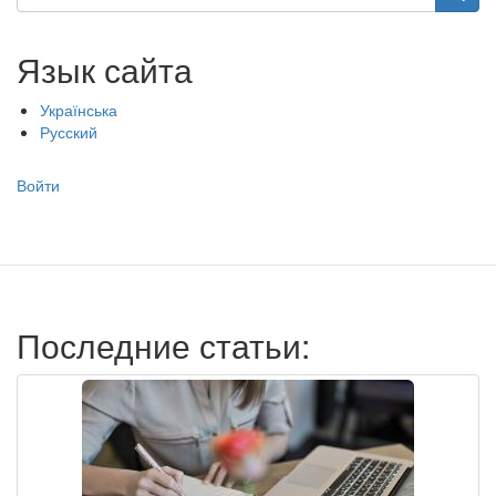
Язык сайта
Українська
Русский
Меню
Войти
учётной
записи
пользователя
Последние статьи: