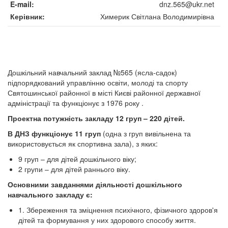
E-mail
dnz.565@ukr.net
Керівник
Химерик Світлана Володимирівна
Дошкільний навчальний заклад №565 (ясла-садок)
підпорядкований управлінню освіти, молоді та спорту
Святошинської районної в місті Києві районної державної
адміністрації та функціонує з 1976 року .
Проектна потужність закладу 12 груп – 220 дітей.
В ДНЗ функціонує 11 груп
(одна з груп вивільнена та
використовується як спортивна зала), з яких:
9 груп – для дітей дошкільного віку;
2 групи – для дітей раннього віку.
Основними завданнями діяльності дошкільного
навчального закладу є:
1. Збереження та зміцнення психічного, фізичного здоров'я
дітей та формування у них здорового способу життя.