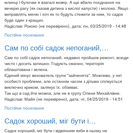
млинці і булочки я взагалі мовчу. А ще вбило поєднання на
вечерю рагу (як сказав дитина з кислої капусти) і молоко. Якщо
виправлять меню і хоч як то будуть стежити за ним, то садок
буде один з кращих.
Надіслав:
Рококо (не перевірено)
, дата: пн, 03/25/2019 - 14:48
Постійне посилання
Сам по собі садок непоганий,…
Сам по собі садок непоганий, недавно пройшов ремонт, всюди
чисто і досить затишно. Годують смачно, територія
облаштована і зелена.
Єдиний мінус вихователь групи "зайченята". Можливо, у неї
особисті проблеми, але останнім часом з дітьми спілкується
виключно криком, залякує їх, обзиває.
Так що в сад йти можна, але не в групу Олени Михайлівни.
Надіслав:
Майя (не перевірено)
, дата: чт, 04/25/2019 - 14:51
Постійне посилання
Садок хороший, міг бути і…
Садок хороший, міг бути і відмінним якби в ньому не