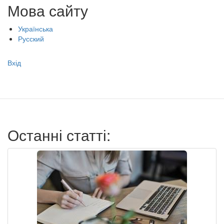
Мова сайту
Українська
Русский
Меню
Вхід
учётной
записи
пользователя
Останні статті: