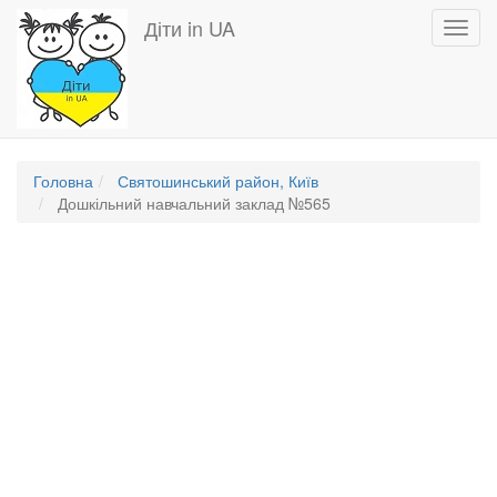
Перейти
Діти in UA
Toggl
до
navig
основного
вмісту
Головна
Святошинський район, Київ
Дошкільний навчальний заклад №565