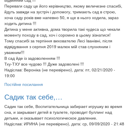
Відмінний сад !!!
Переваги саду це його керівництво, якому величезне спасибі,
йдуть завжди на зустріч і допомогу, тримають сад в строю,
хоча саду років вже напевно 50, я ще в нього ходила, зараз
ходить дитина !!!
Дитина у мене активна, дома творила такі чудеса що чекали
моменту походу в сад, хоч і соромно в цьому зізнатися!
Тому спасибі за терпіння вихователю Лесі Іванівні, після
відвідування з серпня 2019 малюк мій став слухняним і
уважним!!!
В сад йде із задоволенням !!!
Тху-ТХУ все чудово !!! Дуже задоволені !!!
Надіслав:
Вероніка (не перевірено)
, дата: пт, 02/21/2020 -
19:00
Постійне посилання
Садик так себе,…
Садик так себе, Воспитательница забирает игрушку во время
сна, и закрывает детей в туалете, проводит буллинг над
детьми, и оказывает психологическое давление.
Надіслав:
ИРИНА (не перевірено)
, дата: ср, 09/09/2020 - 21:48