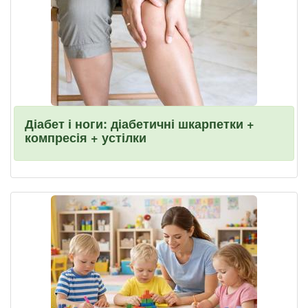
Діабет і ноги: діабетичні шкарпетки +
компресія + устілки