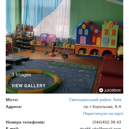
3 Images
VIEW GALLERY
Місто
Святошинський район, Київ
Адреса
пр-т Корольова, 8-А
Переглянути на карті
Номера телефонів
(044)402-38-43
E-mail
dnz85.vita@gmail.com