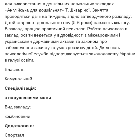
для використання в дошкільних навчальних закладах
«Англійська для дошкільнят» Т.Шкваріної. Заняття
проводяться двічі на тиждень, згідно затвердженого розкладу.
Дітей старшого дошкільного віку (5-6 років) навчають квілінгу.
В закладі працює практичний психолог. Робота психолога в
закладі освіти ведеться у відповідності з міжнародними і
українськими державними актами та законом про
забезпечення захисту та умов розвитку дітей. Діяльність
психологічної служби підпорядковується законодавству України
в галузі освіти.
Власність:
Комунальний
Спеціалізація:
з порушеннями мови
Вид закладу:
комбіновний
Додатково є:
Спортзал