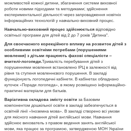
можливостей кожної дитини, збагачення системи виховної
роботи новими підходами та методиками; здійснення
експериментальної діяльності через запровадження новітніх
інформаційних технологій у навчально-виховний процес.
Навчально-виховний процес здійснюється
відповідно
освітньої програми для дітей від 2 до 7 років "Дитина".
Для своєчасного корекційного впливу на розвиток дітей з
особливими освітніми потребами (порушеннями
мовлення) з дітьми працюють фахові спеціалісти –
вчителі-логопеди.
Тривалість перебування дітей з
порушеннями мовлення встановлено ІРЦ в залежності від
рівня та ступеня мовленнєвого порушення. В закладі
функціонують логопедичні кабінети. В кабінетах обладнано
куточок «Поради логопеда», в якому розміщено інформаційно-
практичні матеріали для батьків.
Варіативна складова змісту освіти
за Базовим
компонентом дошкільної освіти в закладі забезпечується в
освітній лінії «Іноземна мова». В закладі створено всі умови
для якісного навчання дітей англійської мови. Навчання
здійснює вихователь з правом ведення занять англійської
мови, яка працює за програмою, затвердженою МОН України