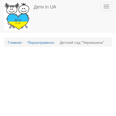
Перейти
Дети in UA
Toggl
к
navig
основному
содержанию
Главная
Першотравенск
Детский сад "Черемшина"