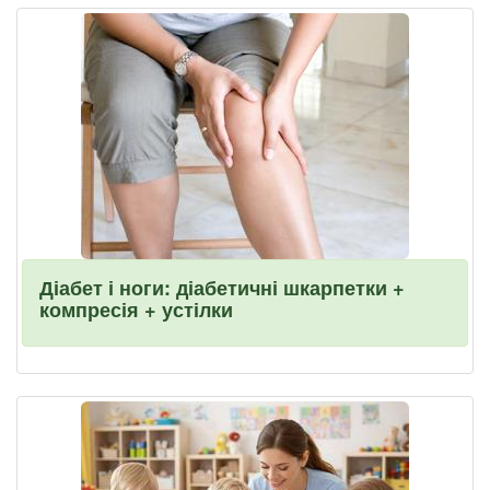
Діабет і ноги: діабетичні шкарпетки +
компресія + устілки