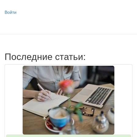
Меню
Войти
учётной
записи
пользователя
Последние статьи: