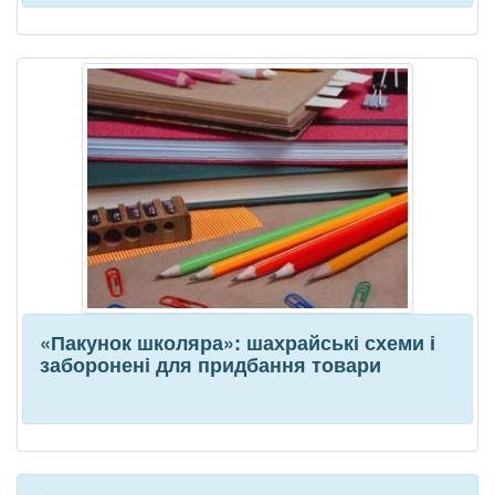
«Пакунок школяра»: шахрайські схеми і
заборонені для придбання товари