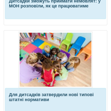
Дитсадки зможуть приймати немовлят: у
МОН розповіли, як це працюватиме
Для дитсадків затвердили нові типові
штатні нормативи