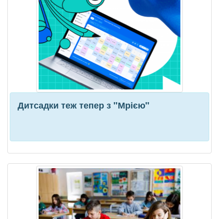
Дитсадки теж тепер з "Мрією"