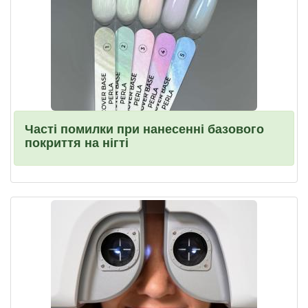
Часті помилки при нанесенні базового
покриття на нігті