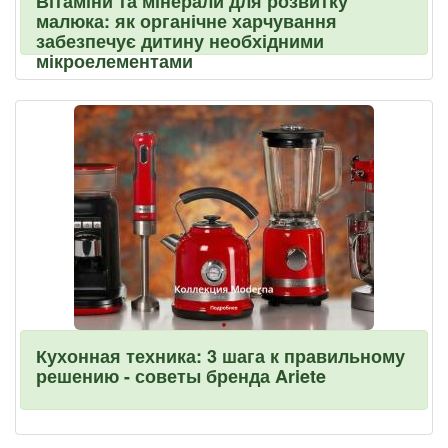
Вітаміни та мінерали для розвитку
малюка: як органічне харчування
забезпечує дитину необхідними
мікроелементами
Кухонная техника: 3 шага к правильному
решению - советы бренда Ariete