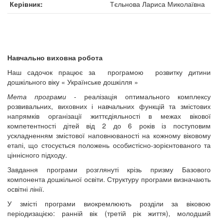
Керівник
Тєльнова Лариса Миколаївна
Навчально виховна робота
Наш садочок працює за програмою розвитку дитини
дошкільного віку « Українське дошкілля »
Мета програми
- реалізація оптимального комплексу
розвивальних, виховних і навчальних функцій та змістових
напрямків організації життєдіяльності в межах вікової
компетентності дітей від 2 до 6 років із поступовим
ускладненням змістової наповнюваності на кожному віковому
етапі, що стосується положень особистісно-зорієнтованого та
ціннісного підходу.
Завдання програми розглянуті крізь призму Базового
компонента дошкільної освіти. Структуру програми визначають
освітні лінії.
У змісті програми виокремлюють розділи за віковою
періодизацією: ранній вік (третій рік життя), молодший