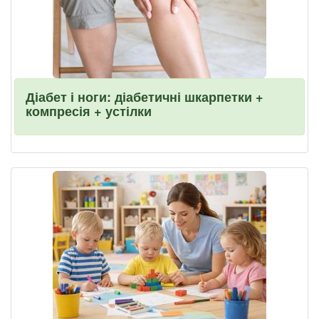
Діабет і ноги: діабетичні шкарпетки +
компресія + устілки