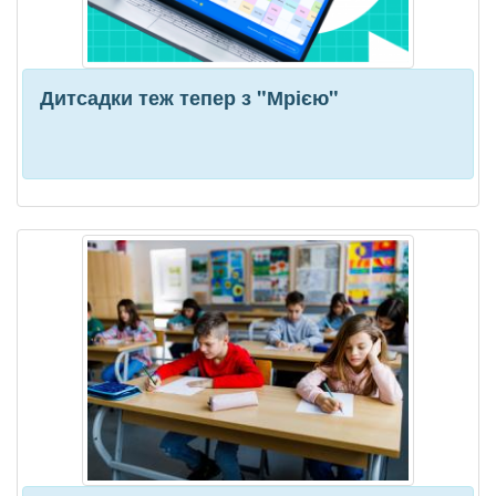
Дитсадки теж тепер з "Мрією"