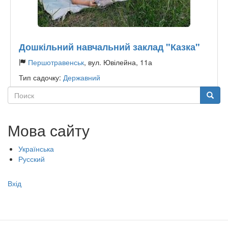
Дошкільний навчальний заклад "Казка"
Першотравенськ
, вул. Ювілейна, 11а
Тип садочку:
Державний
Поиск
Поиск
Мова сайту
Українська
Русский
Меню
Вхід
учётной
записи