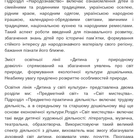
Підрозділ «На­родознавство» включає ознайомлення дітей із
сімейними та родинними традиціями, українською оселею,
рідним краєм, народним одягом, українською народною
іграшкою, календарно-обрядовими святами, зви­чними і
традиціями, національною кухнею та народними ремеслами.
Такий аспект роботи введений для пізнавального розвитку,
збагачення знань дітей про історичні пам’ятки, формування
стійкого інтересу до народознавчого матеріалу свого регіону,
бажання пізнати його ближче.
Зміст освітньої лінії «Дитина у природному
довкіллі» спрямований на збагачення уявлень про світ
природи, формування екологічної культури дошкільника.
Неабияку увагу приділено розкриттю особливостей природи.
Освітня лінія «Дитина у світі культури» представлена двома
розділи ми: «Предметний світ» та «Світ мистецтва».
Підрозділ «Предметно-практична діяльність» включає трудову
діяльність, а в середньому та старшому дошкільному віці ще
основи економічної культури.Розділ «Світ мистецтва» включає
такі види дитячої художньої діяльності: літературна, музична,
театральна, образотворча. Використовуючи такий великий
спектр діяльності з дітьми, вихователь має змогу збагачувати
духовний світ дитини, розвивати уяву, почуття. Програма