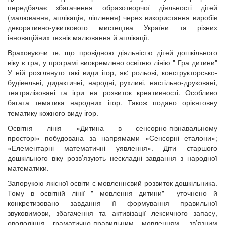
передбачає збагачення образотворчої діяльності дітей
(малювання, аплікація, ліплення) через використання виробів
декоративно-ужиткового мистецтва України та різних
інноваційних технік малювання й аплікації.
Враховуючи те, що провідною діяльністю дітей дошкільного
віку є гра, у програмі виокремлено освітню лінію " Гра дитини"
У ній розглянуто такі види ігор, як: рольові, конструкторсько-
будівельні, дидактичні, народні, рухливі, настільно-друковані,
театралізовані та ігри на розвиток креативності. Особливо
багата тематика народних ігор. Також подано орієнтовну
тематику кожного виду ігор.
Освітня лінія «Дитина в сенсорно-пізнавальному
просторі» побудована за напрямами «Сенсорні еталони»;
«Елементарні математичні уявлення». Діти старшого
дошкільного віку розв’язують нескладні завдання з народної
математики.
Запорукою якісної освіти є мовленнєвий розвиток дошкільника.
Тому в освітній лінії " мовлення дитини" уточнено й
конкретизовано завдання її формування правильної
звуковимови, збагачення та активізації лексичного запасу,
оволодіння граматично-правильним мовленням, зв’язним