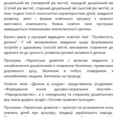
дошкільний вік (четвертий рік життя), середній дошкільний вік
(п’ятий рік життя), старший дошкільний вік (шостий рік життя), в
яких подані стислі психологічні характеристики дітей, завдання
розвитку, зміст і форми освітнього процесу з кожного
змістового компонента. Кожна освітня лінія програми
завершується показниками компетентності дитини.
Багато уваги у програмі відведено освітній лінії "Особистість
дитини". У ній виокремлено завдання щодо формування
потреби у здоровому способі життя, виховання ставлення до
здоров’я як до цінності, розвиток рухової активності дитини.
Програма «Українське довкілля » включає завдання з
ознайомлення дошкільників із пожежною безпекою, правилами
дорожнього руху, безпекою в побуті, поведінкою з
незнайомими людьми, безпекою на природі.
Освітня лінія «Дитина в соціумі» представлена розділами:
«Формування основ духовно-моральних якостей»,
«Народознавство», а у середньому та старшому дошкільному
віці також додано розділ «Основи правової культури».
Програма «Українське довкілля » орієнтує на розширення кола
уявлень дітей про культуру, традиції українського народу.