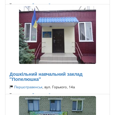
Тип садочку:
Державний
Дошкiльний навчальний заклад
"Попелюшка"
Першотравенськ
, вул. Горького, 14а
Тип садочку:
Державний