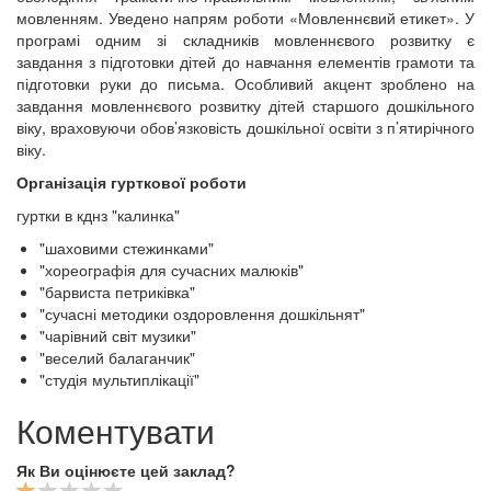
мовленням. Уведено напрям роботи «Мовленнєвий етикет». У
програмі одним зі складників мовленнєвого розвитку є
завдання з підготовки дітей до навчання елементів грамоти та
підготовки руки до письма. Особливий акцент зроблено на
завдання мовленнєвого розвитку дітей старшого дошкільного
віку, враховуючи обов’язковість дошкільної освіти з п’ятирічного
віку.
Організація гурткової роботи
гуртки в кднз "калинка"
"шаховими стежинками"
"хореографія для сучасних малюків"
"барвиста петриківка"
"сучасні методики оздоровлення дошкільнят"
"чарівний світ музики"
"веселий балаганчик"
"студія мультиплікації"
Коментувати
Як Ви оцінюєте цей заклад?