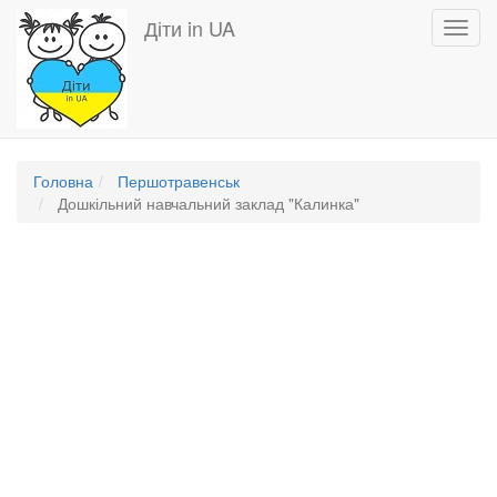
Перейти
Діти in UA
Toggl
до
navig
основного
вмісту
Головна
Першотравенськ
Дошкільний навчальний заклад "Калинка"