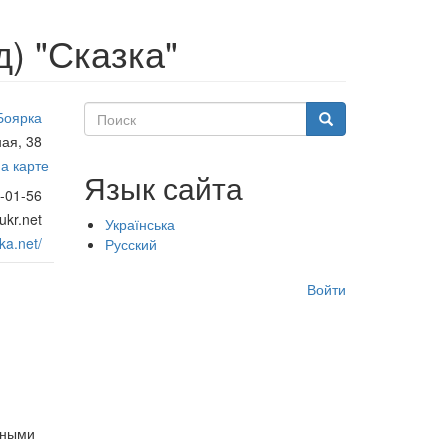
) "Сказка"
Поиск
Боярка
Поиск
ная, 38
а карте
Язык сайта
4-01-56
kr.net
Українська
ka.net/
Русский
Меню
Войти
учётной
записи
пользователя
ьными