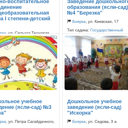
но-воспитательное
Заведение дошкольног
динение
образования (ясли-сад
еобразовательная
№4 "Березка"
а I степени-детский
Боярка
, ул. Киевская, 17
Тип садика:
Государственный
рка
, ул. Сельхоз Техникум
дика:
Государственный
ольное учебное
Дошкольное учебное
дение (ясли-сад) №3
заведение (ясли-сад)
а"
"Искорка"
рка
, ул. Петра Сагайдачного,
Боярка
, ул. Седова, 3 а