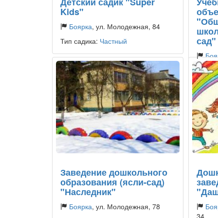
Детский садик "Super
Учеб
Kids"
объе
"Общ
Боярка
, ул. Молодежная, 84
школ
сад"
Тип садика:
Частный
Боя
Тип са
Заведение дошкольного
Дошк
образования (ясли-сад)
заве
"Наследник"
"Даш
Боярка
, ул. Молодежная, 78
Боя
34