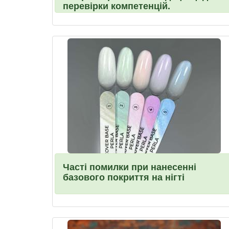
перевірки компетенцій.
Часті помилки при нанесенні
базового покриття на нігті