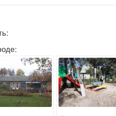
ть:
роде: