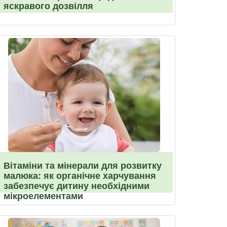
яскравого дозвілля
Вітаміни та мінерали для розвитку
малюка: як органічне харчування
забезпечує дитину необхідними
мікроелементами