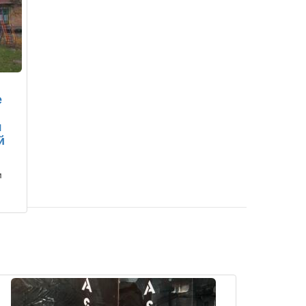
е
я
й
м