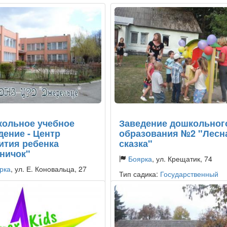
ольное учебное
Заведение дошкольног
дение - Центр
образования №2 "Лесн
ития ребенка
сказка"
ничок"
Боярка
, ул. Крещатик, 74
рка
, ул. Е. Коновальца, 27
Тип садика:
Государственный
дика:
Государственный