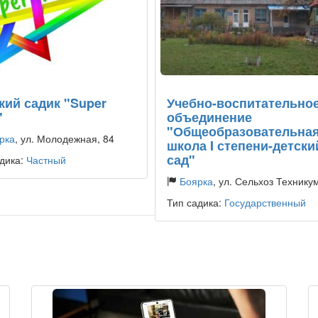
кий садик "Super
Учебно-воспитательно
"
объединение
"Общеобразовательна
рка
, ул. Молодежная, 84
школа I степени-детски
сад"
дика:
Частный
Боярка
, ул. Сельхоз Технику
Тип садика:
Государственный