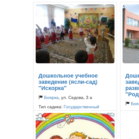
Дошкольное учебное
Дошк
заведение (ясли-сад)
заве
"Искорка"
разв
"Род
Боярка
, ул. Седова, 3 а
Боя
Тип садика:
Государственный
Тип са