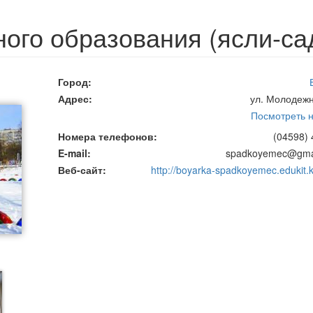
ого образования (ясли-са
Город
Адрес
ул. Молодежн
Посмотреть н
Номера телефонов
(04598) 
E-mail
spadkoyemec@gma
Веб-сайт
http://boyarka-spadkoyemec.edukit.k