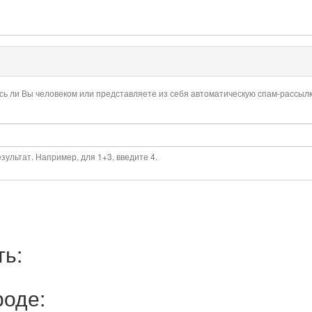
есь ли Вы человеком или представляете из себя автоматическую спам-рассылк
ультат. Например, для 1+3, введите 4.
ть:
роде: