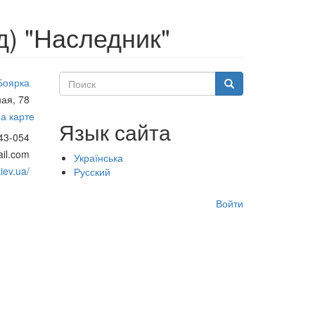
д) "Наследник"
Поиск
Боярка
Поиск
ая, 78
а карте
Язык сайта
43-054
il.com
Українська
iev.ua/
Русский
Меню
Войти
учётной
записи
пользователя