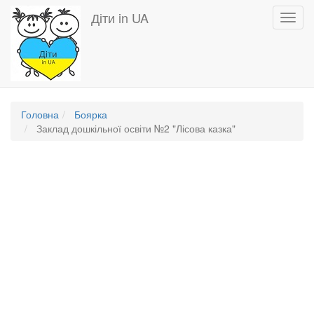
Перейти
Діти in UA
Toggl
до
navig
основного
вмісту
Головна
Боярка
Заклад дошкільної освіти №2 "Лісова казка"