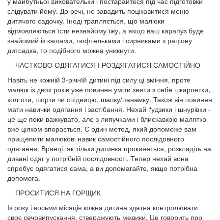
у майбутньої вихова­тельки і постарайтеся під час підготовки
слідува­ти йому. До речі, не завадить поцікавитися меню
дитячого садочку. Іноді трапляється, що малюки
відмовляються їсти незнайому їжу, а якщо ваш карапуз буде
знайомий із кашами, тюфтельками і сирниками з раціону
дитсадка, то подібного можна уникнути.
ЧАСТКОВО ОДЯГАТИСЯ І РОЗДЯГАТИСЯ САМОСТІЙНО
Навіть не кожній 3-річнїй дитині під силу ці вмін­ня, проте
малюк із двох років уже повинен уміти зняти з себе шкарпетки,
колготи, шорти чи спід­ницю, шапку/панамку. Також він повинен
мати навички одягання і застібання. Нехай ґудзики і шнурівки -
це ще поки важкувато, але з липучка­ми і блискавкою малятко
вже цілком впорається. Є один метод, який допоможе вам
прищепити ма­люкові навик самостійного послідовного
одягання. Вранці, як тільки дитинка прокинеться, розкладіть на
дивані одяг у потрібній послідовності. Тепер не­хай вона
спробує одягатися сама, а ви допомагай­те, якщо потрібна
допомога.
ПРОСИТИСЯ НА ГОРЩИК
Із року і восьми місяців кожна дитина здатна контролювати
своє сечовипускання, стверджують медики. Це говорить про