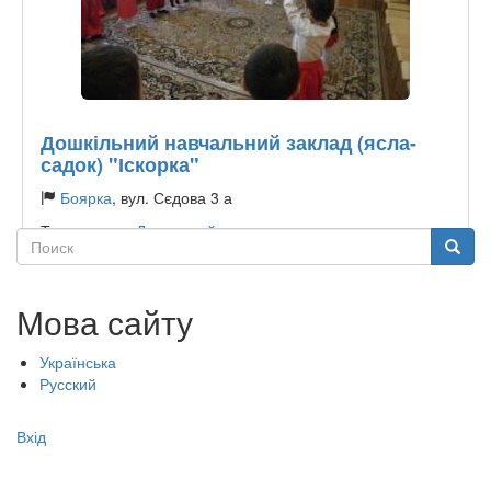
Дошкільний навчальний заклад (ясла-
садок) "Іскорка"
Боярка
, вул. Сєдова 3 а
Тип садочку:
Державний
Поиск
Поиск
Мова сайту
Українська
Русский
Меню
Вхід
учётной