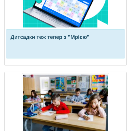
Дитсадки теж тепер з "Мрією"