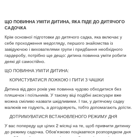
ЩО ПОВИННА УМІТИ ДИТИНА, ЯКА ПІДЕ ДО ДИТЯЧОГО
САДОЧКА
Крім основної підготовки до дитячого сад­ка, яка включає у
себе проходження мед­огляду, першого знайомства із
завідуючою і вихователями групи і придбання необхідного
гардеробу, потрібно ще дещо: дитина повинна уміти робити
деякі дії самостійно.
ЩО ПОВИННА УМІТИ ДИТИНА:
КОРИСТУВАТИСЯ ЛОЖКОЮ І ПИТИ З ЧАШКИ
Дитина від двох років уже повинна чудово об­ходитися без
пляшечок і поїльників. У такому ві­ці подібні аксесуари вже
можна сміливо назвати шкідливими. І так, у дитячому садку
малюків не годують, а догодовують, тобто допомагають доїсти.
ДОТРИМУВАТИСЯ ВСТАНОВЛЕНОГО РЕЖИМУ ДНЯ
У вас попереду ще цілих 2 місяці на те, щоб при­вчити дитинку
до режиму садочка. Обов'язково поцікавтеся розпорядком дня