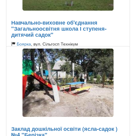
Навчально-виховне об'єднання
"Загальноосвітня школа І ступеня-
дитячий садок"
Боярка
, вул. Сільгосп Технікум
Тип садочку:
Державний
Заклад дошкільної освіти (ясла-садок )
№4 "Берізка"