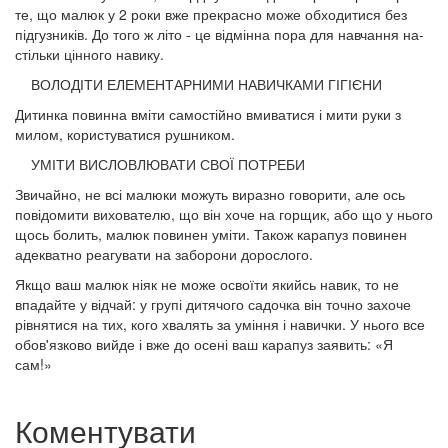
те, що малюк у 2 роки вже прекрасно може обходитися без
підгузників. До того ж літо - це відмінна пора для навчання на­
стільки цінного навику.
ВОЛОДІТИ ЕЛЕМЕНТАРНИМИ НАВИЧКАМИ ГІГІЄНИ
Дитинка повинна вміти самостійно вмиватися і мити руки з
милом, користуватися рушником.
УМІТИ ВИСЛОВЛЮВАТИ СВОЇ ПОТРЕБИ
Звичайно, не всі малюки можуть виразно гово­рити, але ось
повідомити вихователю, що він хо­че на горщик, або що у нього
щось болить, малюк повинен уміти. Також карапуз повинен
адекватно реагувати на заборони дорослого.
Якщо ваш малюк ніяк не може освоїти якийсь навик, то не
впадайте у відчай: у групі дитячо­го садочка він точно захоче
рівнятися на тих, кого хвалять за уміння і навички. У нього все
обов'язково вийде і вже до осені ваш карапуз за­явить: «Я
сам!»
Коментувати