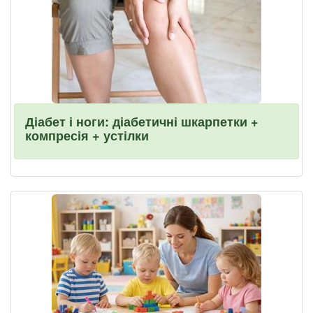
Діабет і ноги: діабетичні шкарпетки +
компресія + устілки