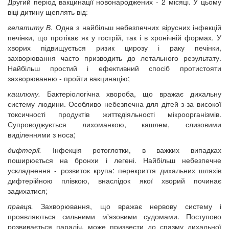
Другий період вакцинації новонароджених - 2 місяці. У цьому
віці дитину щеплять від:
гепатиту В.
Одна з найбільш небезпечних вірусних інфекцій
печінки, що протікає як у гострій, так і в хронічній формах. У
хворих підвищується ризик цирозу і раку печінки,
захворювання часто призводить до летального результату.
Найбільш простий і ефективний спосіб протистояти
захворюванню - пройти вакцинацію;
кашлюку.
Бактеріологічна хвороба, що вражає дихальну
систему людини. Особливо небезпечна для дітей з-за високої
токсичності продуктів життєдіяльності мікроорганізмів.
Супроводжується лихоманкою, кашлем, слизовими
виділеннями з носа;
дифтерії.
Інфекція ротоглотки, в важких випадках
поширюється на бронхи і легені. Найбільш небезпечне
ускладнення - розвиток крупа: перекриття дихальних шляхів
дифтерійною плівкою, внаслідок якої хворий починає
задихатися;
правця.
Захворювання, що вражає нервову систему і
проявляються сильними м'язовими судомами. Поступово
розвивається параліч, може призвести до спазму дихальної