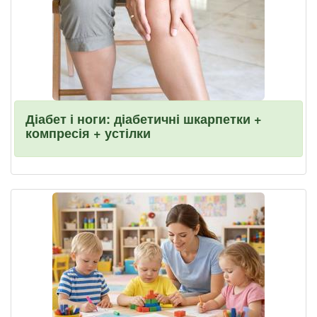
Діабет і ноги: діабетичні шкарпетки +
компресія + устілки