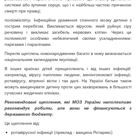
системи або зупинки серця, що і є найбільш частою причиною
смерті при правці;
поліомієліту.
Інфекційне ураження спинного мозку дитини з
гострим перебігом. Викликається вірусом, який руйнує сіру
речовину і викликає загибель нервових клітин. Через це
поліомієліт особливо небезпечний своїми ускладненнями:
парезами і паралічами.
Перелік щеплень новонародженим багато в чому визначається
національним календарем імунізації.
В інших країнах дітей прищеплюють і від інших інфекцій:
наприклад, вірусу папіломи людини, менінгококової інфекції,
ротавірусу, вітряної віспи і так далі. На Україні батьки також
можуть вакцинувати дитину проти цих захворювань в більшості
сучасних медичних клініках.
Рекомендовані щеплення, які МОЗ України наполегливо
рекомендує робити, але вони не фінансуються з
державного бюджету.
Це щеплення від:
ротавірусної інфекції (приклад - вакцина Ротарикс)