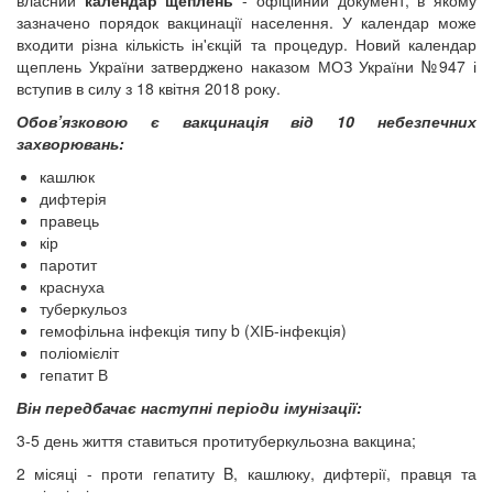
власний
календар щеплень
- офіційний документ, в якому
зазначено порядок вакцинації населення. У календар може
входити різна кількість ін'єкцій та процедур. Новий календар
щеплень України затверджено наказом МОЗ України №947 і
вступив в силу з 18 квітня 2018 року.
Обов’язковою є вакцинація від 10 небезпечних
захворювань:
кашлюк
дифтерія
правець
кір
паротит
краснуха
туберкульоз
гемофільна інфекція типу b (ХІБ-інфекція)
поліомієліт
гепатит В
Він передбачає наступні періоди імунізації:
3-5 день життя ставиться протитуберкульозна вакцина;
2 місяці - проти гепатиту B, кашлюку, дифтерії, правця та