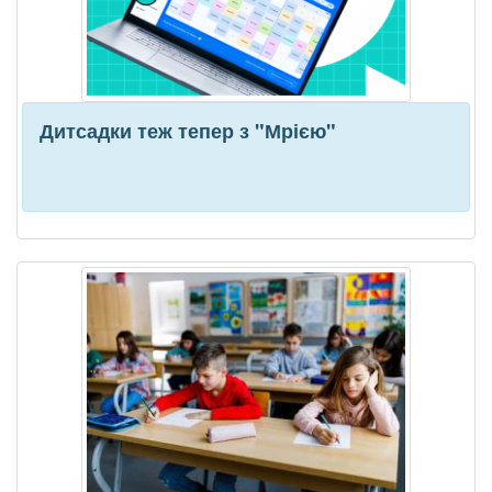
Дитсадки теж тепер з "Мрією"