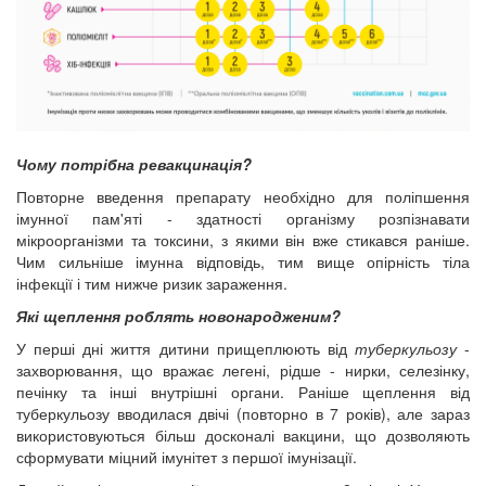
Чому потрібна ревакцинація?
Повторне введення препарату необхідно для поліпшення
імунної пам'яті - здатності організму розпізнавати
мікроорганізми та токсини, з якими він вже стикався раніше.
Чим сильніше імунна відповідь, тим вище опірність тіла
інфекції і тим нижче ризик зараження.
Які щеплення роблять новонародженим?
У перші дні життя дитини прищеплюють від
туберкульозу
-
захворювання, що вражає легені, рідше - нирки, селезінку,
печінку та інші внутрішні органи. Раніше щеплення від
туберкульозу вводилася двічі (повторно в 7 років), але зараз
використовуються більш досконалі вакцини, що дозволяють
сформувати міцний імунітет з першої імунізації.