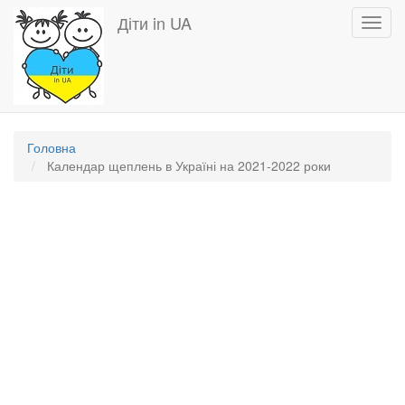
Перейти
Діти in UA
Toggl
до
navig
основного
вмісту
Головна
Календар щеплень в Україні на 2021-2022 роки