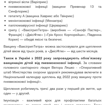
вітряної віспи (Варілрикс)
пневмококової інфекції (вакцини Превенар 13 та
Синфлорикс)
гепатиту А (вакцина Хаврикс або Твінрикс)
менінгококової інфекції (Менактра)
папіломавірусної інфекції (Церварикс)
грипу ( «ВаксігрипТетра» (виробник — «Санофі Пастер»,
Франція) і «ДжісіФлю» («Грін Кросс Корпорейшн», Південна
Корея) — обидві якісні та безпечні.
Вакцину «ВаксігрипТетра» можна застосовувати для щеплення
дітей віком від трьох років, а «ДжісіФлю» — від шести місяців.
Також в Україні з 2022 року запроваджують обов’язкову
вакцинацію дітей від пневмококової інфекції.
За словами
головного санітарного лікаря Віктора Ляшко - «Оперативний
штаб Міністерства охорони здоров’я рекомендував включити в
Національний календар щеплень від 2022 року вакцину проти
пневмококової інфекції».
Щеплення робитимуть тричі: два рази у перший рік життя, ще
один — у другий.
Імунізація - важливий крок для профілактики багатьох
захворювань як серед дітей, так і серед дорослих. Тому