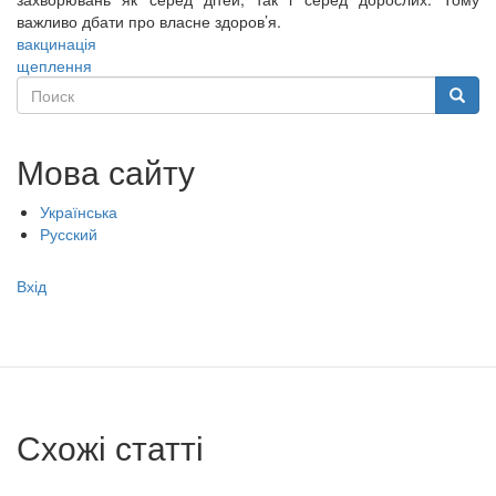
важливо дбати про власне здоров’я.
вакцинація
щеплення
Поиск
Поиск
Мова сайту
Українська
Русский
Меню
Вхід
учётной
записи
пользователя
Схожі статті