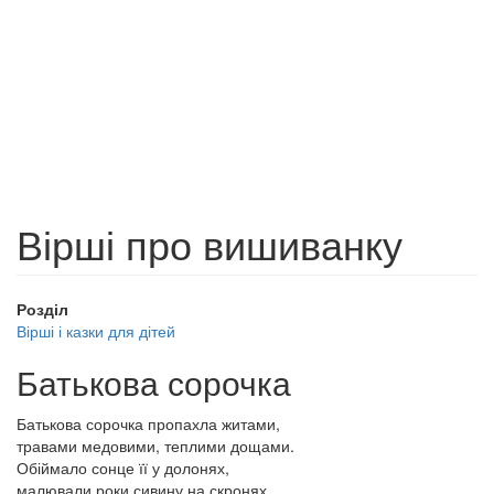
Вірші про вишиванку
Розділ
Вірші і казки для дітей
Батькова сорочка
Батькова сорочка пропахла житами,
травами медовими, теплими дощами.
Обіймало сонце її у долонях,
малювали роки сивину на скронях.