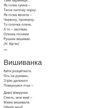
Таки чарівниця.
Як голка сумна –
Тягне ниточку чорну.
Як голка весела –
Червону, проворну.
То голочка плаче,
А то – заспіває.
Оленка піснями
Рушник вишиває.
(Н. Кір'ян)
***
Вишиванка
Квiти розцвiтають
Ось на рукавах,
З iрiю далекого
Повернувся птах –
Дивнi вiзерунки
Сяють, мов живi –
Мама вишивала
Оберiг менi!