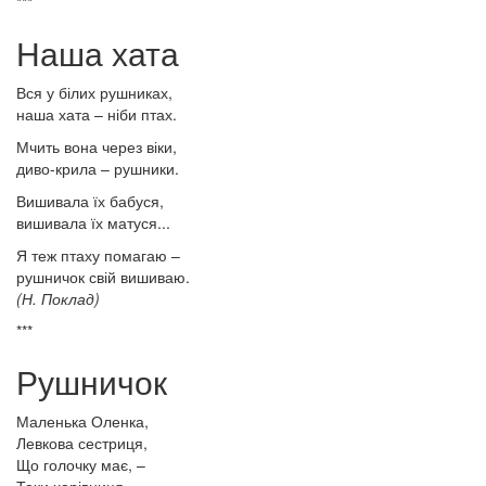
***
Наша хата
Вся у білих рушниках,
наша хата – ніби птах.
Мчить вона через віки,
диво-крила – рушники.
Вишивала їх бабуся,
вишивала їх матуся...
Я теж птаху помагаю –
рушничок свій вишиваю.
(Н. Поклад)
***
Рушничок
Маленька Оленка,
Левкова сестриця,
Що голочку має, –