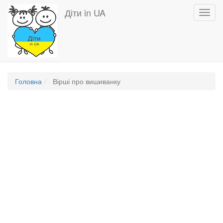
Перейти
Діти in UA
Toggl
до
navig
основного
вмісту
Головна
Вірші про вишиванку