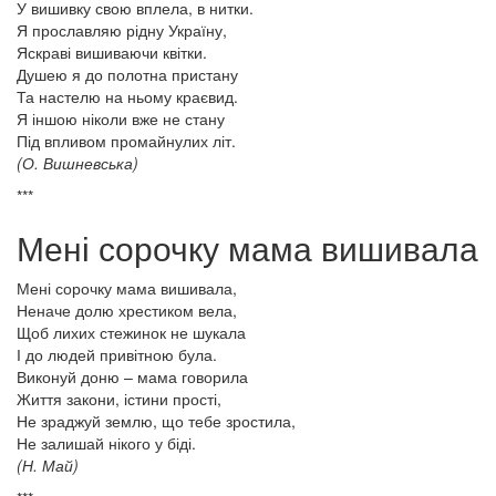
У вишивку свою вплела, в нитки.
Я прославляю рідну Україну,
Яскраві вишиваючи квітки.
Душею я до полотна пристану
Та настелю на ньому краєвид.
Я іншою ніколи вже не стану
Під впливом промайнулих літ.
(О. Вишневська)
***
Мені сорочку мама вишивала
Мені сорочку мама вишивала,
Неначе долю хрестиком вела,
Щоб лихих стежинок не шукала
І до людей привітною була.
Виконуй доню – мама говорила
Життя закони, істини прості,
Не зраджуй землю, що тебе зростила,
Не залишай нікого у біді.
(Н. Май)