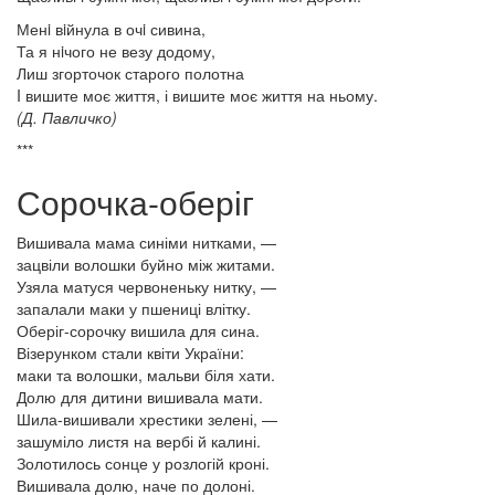
Менi вiйнула в очi сивина,
Та я нiчого не везу додому,
Лиш згорточок старого полотна
I вишите моє життя, і вишите моє життя на ньому.
(Д. Павличко)
***
Сорочка-оберіг
Вишивала мама синіми нитками, —
зацвіли волошки буйно між житами.
Узяла матуся червоненьку нитку, —
запалали маки у пшениці влітку.
Оберіг-сорочку вишила для сина.
Візерунком стали квіти України:
маки та волошки, мальви біля хати.
Долю для дитини вишивала мати.
Шила-вишивали хрестики зелені, —
зашуміло листя на вербі й калині.
Золотилось сонце у розлогій кроні.
Вишивала долю, наче по долоні.