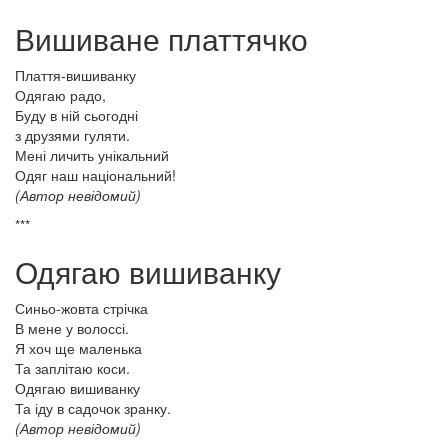
Вишиване платтячко
Плаття-вишиванку
Одягаю радо,
Буду в ній сьогодні
з друзями гуляти.
Мені личить унікальний
Одяг наш національний!
(Автор невідомий)
***
Одягаю вишиванку
Синьо-жовта стрічка
В мене у волоссі.
Я хоч ще маленька
Та заплітаю коси.
Одягаю вишиванку
Та іду в садочок зранку.
(Автор невідомий)