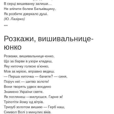
В серці вишиванку залиши…
Не зліпити болем Батьківщину,
Як розбите дзеркало душі.
(Ю. Лазірко)
***
Розкажи, вишивальнице-
юнко
Розкажи, вишивальнице-юнко,
Що за барви в узори кладеш,
Яку ниточку голкою в’юнко,
Мов за мрією, вправно ведеш.
— Перша ниточка — бачите? — синя,
Поруч неї — шитво золоте!
Вони творять удвох воєдино
Знамено України святе.
Як поглянеш —милуєшся. Гарне ж!
Тріпотіти йому од вітрів.
Тризуб золотом вишию — Герб наш,
Символ Волі з минулих віків.