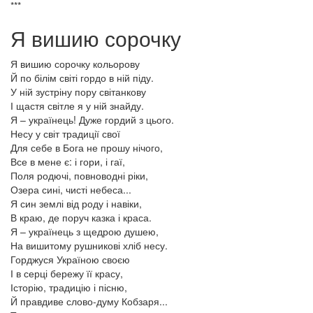
***
Я вишию сорочку
Я вишию сорочку кольорову
Й по білім світі гордо в ній піду.
У ній зустріну пору світанкову
І щастя світле я у ній знайду.
Я – українець! Дуже гордий з цього.
Несу у світ традиції свої
Для себе в Бога не прошу нічого,
Все в мене є: і гори, і гаї,
Поля родючі, повноводні ріки,
Озера сині, чисті небеса...
Я син землі від роду і навіки,
В краю, де поруч казка і краса.
Я – українець з щедрою душею,
На вишитому рушникові хліб несу.
Горджуся Україною своєю
І в серці бережу її красу,
Історію, традицію і пісню,
Й правдиве слово-думу Кобзаря...