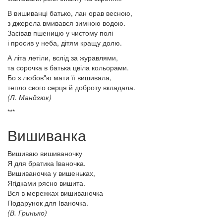
В вишиванці батько, лан орав весною,
з джерела вмивався зимною водою.
Засівав пшеницю у чистому полі
і просив у неба, дітям кращу долю.
А літа летіли, вслід за журавлями,
та сорочка в батька цвіла кольорами.
Бо з любов"ю мати її вишивала,
тепло свого серця й доброту вкладала.
(Л. Мандзюк)
***
Вишиванка
Вишиваю вишиваночку
Я для братика Іваночка.
Вишиваночка у вишеньках,
Ягідками рясно вишита.
Вся в мережках вишиваночка
Подарунок для Іваночка.
(В. Гринько)