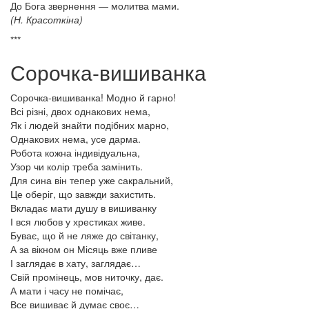
До Бога звернення — молитва мами.
(Н. Красоткіна)
***
Сорочка-вишиванка
Сорочка-вишиванка! Модно й гарно!
Всі різні, двох однакових нема,
Як і людей знайти подібних марно,
Однакових нема, усе дарма.
Робота кожна індивідуальна,
Узор чи колір треба замінить.
Для сина він тепер уже сакральний,
Це оберіг, що завжди захистить.
Вкладає мати душу в вишиванку
І вся любов у хрестиках живе.
Буває, що й не ляже до світанку,
А за вікном он Місяць вже пливе
І заглядає в хату, заглядає…
Свій промінець, мов ниточку, дає.
А мати і часу не помічає,
Все вишиває й думає своє…