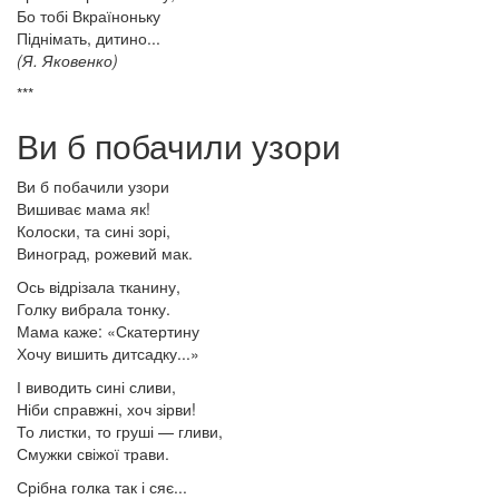
Бо тобі Вкраїноньку
Піднімать, дитино...
(Я. Яковенко)
***
Ви б побачили узори
Ви б побачили узори
Вишиває мама як!
Колоски, та сині зорі,
Виноград, рожевий мак.
Ось відрізала тканину,
Голку вибрала тонку.
Мама каже: «Скатертину
Хочу вишить дитсадку...»
І виводить сині сливи,
Ніби справжні, хоч зірви!
То листки, то груші — гливи,
Смужки свіжої трави.
Срібна голка так і сяє...