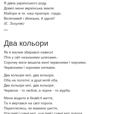
Я дівча українського роду.
Довкіл мене вкраїнська земля.
Майори ж ти, наш прапоре, гордо,
Величавий і зблизька, й здаля!
(Є. Зозуляк)
***
Два кольори
Як я малим збирався навеснi
Пiти у свiт незнаними шляхами,-
Сорочку мати вишила менi червоними i чорними,
Червоними i чорними нитками.
Два кольори мої, два кольори,
Оба на полотнi, в душi моїй оба,
Два кольори мої, два кольори:
Червоне - то любов, а чорне - то журба.
Мене водило в безвiстi життя,
Та я вертався на свої пороги.
Переплелись, як мамине шиття,
Щасливi i сумнi мої, щасливi i сумнi мої дороги.