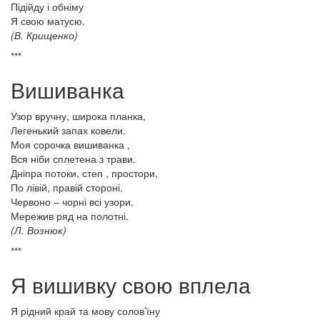
Підійду і обніму
Я свою матусю.
(В. Крищенко)
***
Вишиванка
Узор вручну, широка планка,
Легенький запах ковели.
Моя сорочка вишиванка ,
Вся ніби сплетена з трави.
Дніпра потоки, степ , простори,
По лівій, правій стороні.
Червоно – чорні всі узори,
Мережив ряд на полотні.
(Л. Вознюк)
***
Я вишивку свою вплела
Я рідний край та мову солов’їну