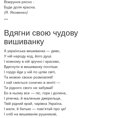
Візерунок рясно -
Буде доля красна.
(Я. Яковенко)
***
Вдягни свою чудову
вишиванку
А українська вишиванка — диво,
У ній народу код, його душі.
І кожному в ній зручно і красиво,
Вдягнути ж вишиванку поспіши.
І гордо йди у ній по цілім світі,
Та мовою своєю розмовляй!
І хай сміється сонечко в зеніті —
Ти рідного свого не забувай!
Бо в ньому все — ліс, гори і долина,
І річечка, й маленьке джерельце,
Твій рідний край, чарівна Україна,
І мати, й батько — пам’ятай про це!
І хліб на вишиванім рушникові,