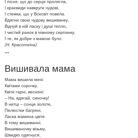
І пісня, що до серця пролягла,
І краєвиди навкруги чудові,
І стежка, що у Всесвіт повела.
Вдягни свою чудову вишиванку,
Відчуй в ній ласку і душі тепло,
І чистий ранок в ніжному серпанку,
І те, як добре з мамою було.
(Н. Красоткіна)
***
Вишивала мама
Мама вишила мені
Квітами сорочку.
Квіти гарні, весняні:
– На, вдягай, синочку!
В нитці – сонце золоте,
Пелюстки багряні,
Ласка мамина цвіте
В тому вишиванні.
Вишиваночку візьму,
Швидко одягнуся,