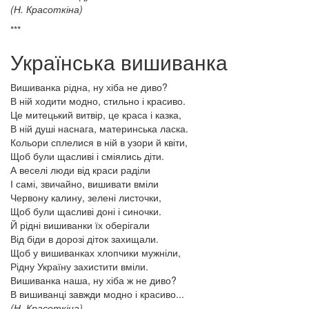
(Н. Красоткіна)
***
Українська вишиванка
Вишиванка рідна, ну хіба не диво?
В ній ходити модно, стильно і красиво.
Це митецький витвір, це краса і казка,
В ній душі наснага, материнська ласка.
Кольори сплелися в ній в узори й квіти,
Щоб були щасливі і сміялись діти.
А веселі люди від краси раділи
І самі, звичайно, вишивати вміли
Червону калину, зелені листочки,
Щоб були щасливі доні і синочки.
Й рідні вишиванки їх оберігали
Від біди в дорозі діток захищали.
Щоб у вишиванках хлопчики мужніли,
Рідну Україну захистити вміли.
Вишиванка наша, ну хіба ж не диво?
В вишиванці завжди модно і красиво...
(Н. Красоткіна)