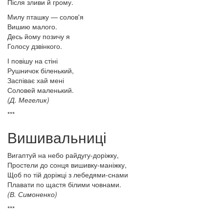
Після зливи й грому.
Милу пташку — солов'я
Вишию малого.
Десь йому позичу я
Голосу дзвінкого.
І повішу на стіні
Рушничок біленький,
Заспіває хай мені
Соловей маленький.
(Д. Мегелик)
***
Вишивальниці
Вигаптуй на небо райдугу-доріжку,
Простели до сонця вишивку-маніжку,
Щоб по тій доріжці з лебедями-снами
Плавати по щастя білими човнами.
(В. Симоненко)
***