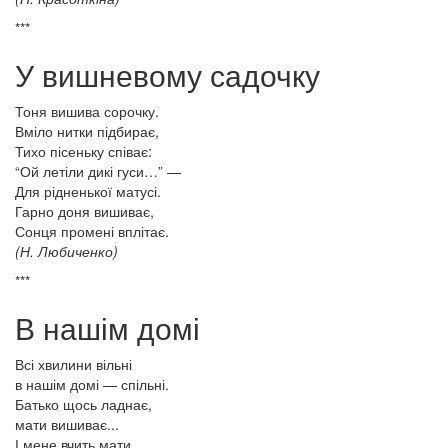
***
У вишневому садочку
Тоня вишива сорочку.
Вміло нитки підбирає,
Тихо пісеньку співає:
“Ой летіли дикі гуси…” —
Для рідненької матусі.
Гарно доня вишиває,
Сонця промені вплітає.
(Н. Любиченко)
***
В нашім домі
Всі хвилини вільні
в нашім домі — спільні.
Батько щось ладнає,
мати вишиває...
І мене вчить мати