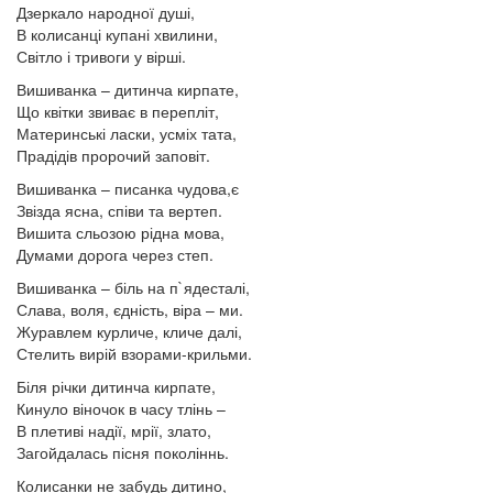
Дзеркало народної душі,
В колисанці купані хвилини,
Світло і тривоги у вірші.
Вишиванка – дитинча кирпате,
Що квітки звиває в перепліт,
Материнські ласки, усміх тата,
Прадідів пророчий заповіт.
Вишиванка – писанка чудова,є
Звізда ясна, співи та вертеп.
Вишита сльозою рідна мова,
Думами дорога через степ.
Вишиванка – біль на п`ядесталі,
Слава, воля, єдність, віра – ми.
Журавлем курличе, кличе далі,
Стелить вирій взорами-крильми.
Біля річки дитинча кирпате,
Кинуло віночок в часу тлінь –
В плетиві надії, мрії, злато,
Загойдалась пісня поколіннь.
Колисанки не забудь дитино,