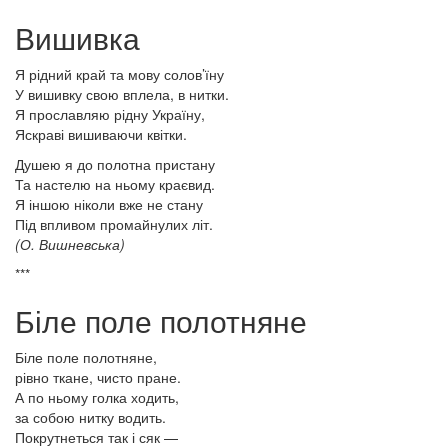
Вишивка
Я рідний край та мову солов’їну
У вишивку свою вплела, в нитки.
Я прославляю рідну Україну,
Яскраві вишиваючи квітки.
Душею я до полотна пристану
Та настелю на ньому краєвид.
Я іншою ніколи вже не стану
Під впливом промайнулих літ.
(О. Вишневська)
***
Біле поле полотняне
Біле поле полотняне,
рівно ткане, чисто пране.
А по ньому голка ходить,
за собою нитку водить.
Покрутнеться так і сяк —