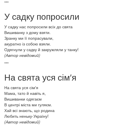
***
У садку попросили
У садку нас попросили всіх до свята
Вишиванку з дому взяти.
Зранку ми її попрасували,
акуратно із собою взяли.
Одягнули у садку й закружляли у танку!
(Автор невідомий)
***
На свята уся сім′я
На свята уся сім′я
Мама, тато й навіть я,
Вишиванки одягаєм
В центрі міста ми гуляєм.
Хай всі знають, що родина
Любить неньку-Україну!
(Автор невідомий)