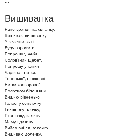
***
Вишиванка
Рано-вранці, на світанку,
Вишиваю вишиванку.
У зеленім житі
Буду ворожити.
Попрошу у неба
Солов’їний щебет.
Попрошу у квітки
Чарівної нитки.
Тоненької, шовкової,
Нитки кольорової.
Полотном біленьким
Вишию рівненько
Голосну сопілочку
І вишневу гілочку,
Пташечку, калину,
Маму і дитину.
Вийся-вийся, голочко,
Вишиваю долечку.