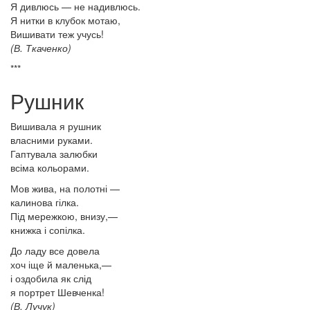
Я дивлюсь — не надивлюсь.
Я нитки в клубок мотаю,
Вишивати теж учусь!
(В. Ткаченко)
***
Рушник
Вишивала я рушник
власними руками.
Гаптувала залюбки
всіма кольорами.
Мов жива, на полотні —
калинова гілка.
Під мережкою, внизу,—
книжка і сопілка.
До ладу все довела
хоч іще й маленька,—
і оздобила як слід
я портрет Шевченка!
(В. Лучук)