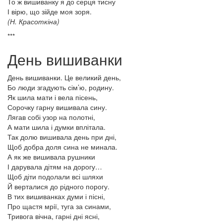
То ж вишиванку я до серця тисну
І вірю, що зійде моя зоря.
(Н. Красоткіна)
***
День вишиванки
День вишиванки. Це великий день,
Бо люди згадують сім’ю, родину.
Як шила мати і вела пісень,
Сорочку гарну вишивала сину.
Лягав собі узор на полотні,
А мати шила і думки вплітала.
Так долю вишивала день при дні,
Щоб добра доля сина не минала.
А як же вишивала рушники
І дарувала дітям на дорогу…
Щоб діти подолали всі шляхи
Й верталися до рідного порогу.
В тих вишиванках думи і пісні,
Про щастя мрії, туга за синами,
Тривога вічна, гарні дні ясні,