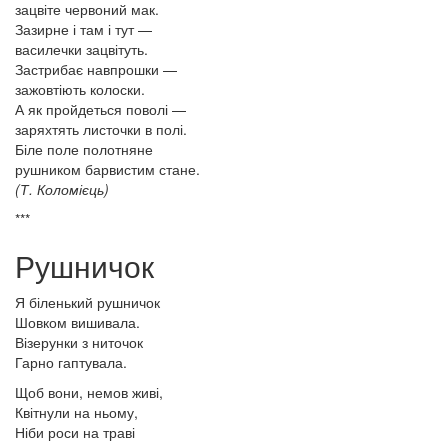
зацвіте червоний мак.
Зазирне і там і тут —
василечки зацвітуть.
Застрибає навпрошки —
зажовтіють колоски.
А як пройдеться поволі —
заряхтять листочки в полі.
Біле поле полотняне
рушником барвистим стане.
(Т. Коломієць)
***
Рушничок
Я біленький рушничок
Шовком вишивала.
Візерунки з ниточок
Гарно гаптувала.
Щоб вони, немов живі,
Квітнули на ньому,
Ніби роси на траві