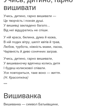
вишивати
Учись, дитино, гарно вишивати —
Це творчість і поезія душі.
У вишивці закладено багато...
Від неї відцуратись не спіши.
У ній краса, билина, дума й казка,
В ній подих вітру, шепіт квітів й трав,
Любов, турбота, ніжність мами, ласка,
Чарівність й диво сонячних заграв.
Учись, дитино, гарно вишивати,
У вишиваночку вдягнеш колись дитя
І будеш колискової співати.
Усе повториться, таке воно — життя.
(Н. Красоткіна)
***
Вишиванка
Вишиванка — символ Батьківщини,