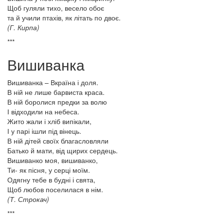
Щоб гуляли тихо, весело обоє
та й учили птахів, як літать по двоє.
(Г. Кирпа)
***
Вишиванка
Вишиванка – Вкраїна і доля.
В ній не лише барвиста краса.
В ній боролися предки за волю
І відходили на небеса.
Жито жали і хліб випікали,
І у парі ішли під вінець.
В ній дітей своїх благасловляли
Батько й мати, від щирих сердець.
Вишиванко моя, вишиванко,
Ти- як пісня, у серці моїм.
Одягну тебе в будні і свята,
Щоб любов поселилася в нім.
(Т. Строкач)
***