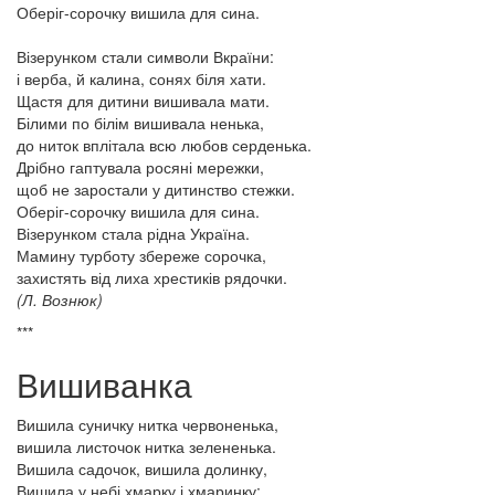
Оберіг-сорочку вишила для сина.
Візерунком стали символи Вкраїни:
і верба, й калина, сонях біля хати.
Щастя для дитини вишивала мати.
Білими по білім вишивала ненька,
до ниток вплітала всю любов серденька.
Дрібно гаптувала росяні мережки,
щоб не заростали у дитинство стежки.
Оберіг-сорочку вишила для сина.
Візерунком стала рідна Україна.
Мамину турботу збереже сорочка,
захистять від лиха хрестиків рядочки.
(Л. Вознюк)
***
Вишиванка
Вишила суничку нитка червоненька,
вишила листочок нитка зелененька.
Вишила садочок, вишила долинку,
Вишила у небі хмарку і хмаринку: