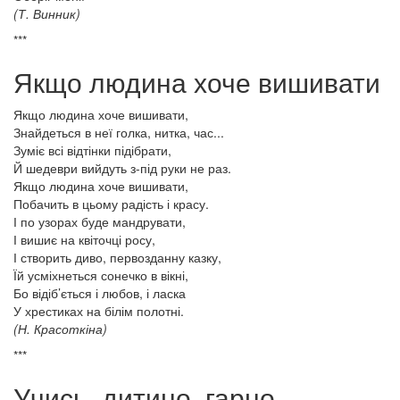
(Т. Винник)
***
Якщо людина хоче вишивати
Якщо людина хоче вишивати,
Знайдеться в неї голка, нитка, час...
Зуміє всі відтінки підібрати,
Й шедеври вийдуть з-під руки не раз.
Якщо людина хоче вишивати,
Побачить в цьому радість і красу.
І по узорах буде мандрувати,
І вишиє на квіточці росу,
І створить диво, первозданну казку,
Їй усміхнеться сонечко в вікні,
Бо відіб’ється і любов, і ласка
У хрестиках на білім полотні.
(Н. Красоткіна)
***
Учись, дитино, гарно