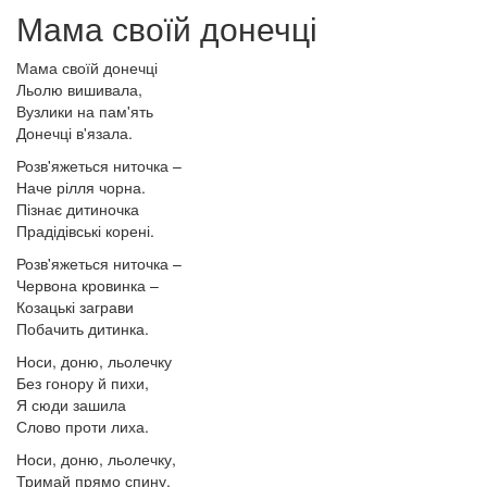
Мама своїй донечці
Мама своїй донечці
Льолю вишивала,
Вузлики на пам'ять
Донечці в'язала.
Розв'яжеться ниточка –
Наче рілля чорна.
Пізнає дитиночка
Прадідівські корені.
Розв'яжеться ниточка –
Червона кровинка –
Козацькі заграви
Побачить дитинка.
Носи, доню, льолечку
Без гонору й пихи,
Я сюди зашила
Слово проти лиха.
Носи, доню, льолечку,
Тримай прямо спину,