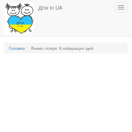
Перейти
Діти in UA
Toggl
до
navig
основного
вмісту
Головна
Вчимо літери: 6 найкращих ідей