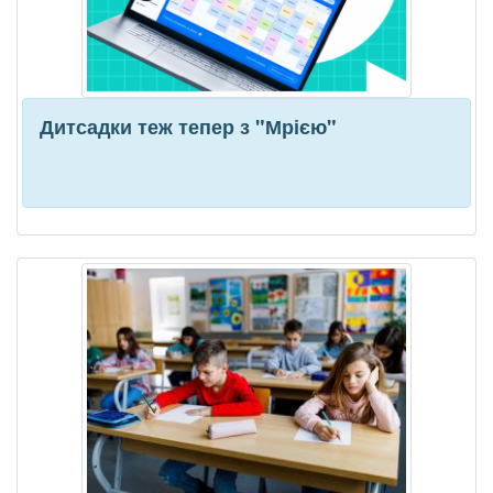
Дитсадки теж тепер з "Мрією"