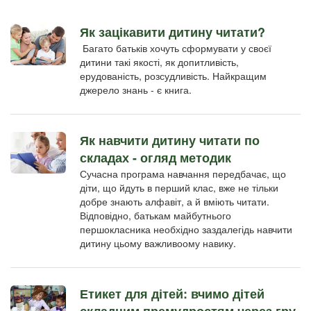
Як зацікавити дитину читати?
Багато батьків хочуть сформувати у своєї
дитини такі якості, як допитливість,
ерудованість, розсудливість. Найкращим
джерело знань - є книга.
Як навчити дитину читати по
складах - огляд методик
Сучасна програма навчання передбачає, що
діти, що йдуть в перший клас, вже не тільки
добре знають алфавіт, а й вміють читати.
Відповідно, батькам майбутнього
першокласника необхідно заздалегідь навчити
дитину цьому важливоому навику.
Етикет для дітей: вчимо дітей
складним премудростям через гру