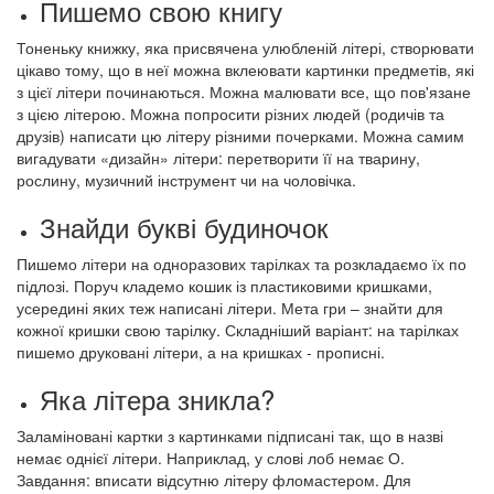
Пишемо свою книгу
Тоненьку книжку, яка присвячена улюбленій літері, створювати
цікаво тому, що в неї можна вклеювати картинки предметів, які
з цієї літери починаються. Можна малювати все, що пов'язане
з цією літерою. Можна попросити різних людей (родичів та
друзів) написати цю літеру різними почерками. Можна самим
вигадувати «дизайн» літери: перетворити її на тварину,
рослину, музичний інструмент чи на чоловічка.
Знайди букві будиночок
Пишемо літери на одноразових тарілках та розкладаємо їх по
підлозі. Поруч кладемо кошик із пластиковими кришками,
усередині яких теж написані літери. Мета гри – знайти для
кожної кришки свою тарілку. Складніший варіант: на тарілках
пишемо друковані літери, а на кришках - прописні.
Яка літера зникла?
Заламіновані картки з картинками підписані так, що в назві
немає однієї літери. Наприклад, у слові лоб немає О.
Завдання: вписати відсутню літеру фломастером. Для