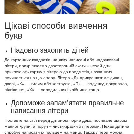
Цікаві способи вивчення
букв
Надовго захопить дітей
До картонних квадратів, на яких написані або надруковані
літери, прикріплюємо двосторонній скотч – нехай діти
приклеюють картку з літерою до предметів, назва яких
починається на цю літеру. Літера «Д» прикрашатиме диван,
двері, «К» — килим або каструлю, «П» — подушку, покривало,
підвіконня, «Х» — холодильник і хлібницю тощо.
Допоможе запам'ятати правильне
написання літери
Поставте на стіл перед дитиною чорне деко, посипане шаром
манної крупи, а поруч – листи-зразки з літерами. Нехай дитина
спробує написати їх пальцем на манці. Також літери можна