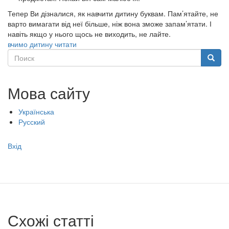
Тепер Ви дізналися, як навчити дитину буквам. Пам’ятайте, не
варто вимагати від неї більше, ніж вона зможе запам’ятати. І
навіть якщо у нього щось не виходить, не лайте.
вчимо дитину читати
Поиск
Поиск
Мова сайту
Українська
Русский
Меню
Вхід
учётной
записи
пользователя
Схожі статті