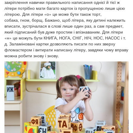
закріплення навички правильного написання однієї й тієї ж
літери потрібно мати багато карток із пропущеною лише цією
літерою. Для літери «о» це може бути також торт,
собака, гном, борщ. Бажано, щоб літера, яку дитині належить
вписати, зустрічалася в слові лише один раз, а сам предмет,
який підписаний був дуже простим і впізнаваним. Для літери
«н» це можуть бути КНИГА, НОГА, СНІГ, НІЧ, НОС, НАСОС і т.
д. Заламіновані картки дозволяють писати по них зверху
фломастером і витирати написану літеру, завдяки чому вправу
можна робити знову і знову.