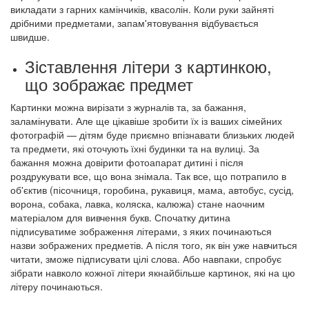
викладати з гарних камінчиків, квасолін. Коли руки зайняті
дрібними предметами, запам'ятовування відбувається
швидше.
Зіставлення літери з картинкою,
що зображає предмет
Картинки можна вирізати з журналів та, за бажання,
заламінувати. Але ще цікавіше зробити їх із ваших сімейних
фотографій — дітям буде приємно впізнавати близьких людей
та предмети, які оточують їхні будинки та на вулиці. За
бажання можна довірити фотоапарат дитині і після
роздрукувати все, що вона знімала. Так все, що потрапило в
об'єктив (пісочниця, горобина, рукавиця, мама, автобус, сусід,
ворона, собака, лавка, коляска, калюжа) стане наочним
матеріалом для вивчення букв. Спочатку дитина
підписуватиме зображення літерами, з яких починаються
назви зображених предметів. А після того, як він уже навчиться
читати, зможе підписувати цілі слова. Або навпаки, спробує
зібрати навколо кожної літери якнайбільше картинок, які на цю
літеру починаються.