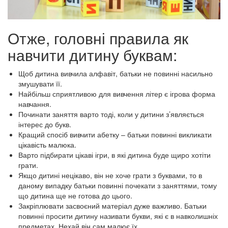
Отже, головні правила як
навчити дитину буквам:
Щоб дитина вивчила алфавіт, батьки не повинні насильно
змушувати її.
Найбільш сприятливою для вивчення літер є ігрова форма
навчання.
Починати заняття варто тоді, коли у дитини з’являється
інтерес до букв.
Кращий спосіб вивчити абетку – батьки повинні викликати
цікавість малюка.
Варто підбирати цікаві ігри, в які дитина буде щиро хотіти
грати.
Якщо дитині нецікаво, він не хоче грати з буквами, то в
даному випадку батьки повинні почекати з заняттями, тому
що дитина ще не готова до цього.
Закріплювати засвоєний матеріал дуже важливо. Батьки
повинні просити дитину називати букви, які є в навколишніх
предметах. Нехай він сам малює їх.