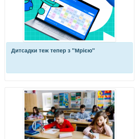
Дитсадки теж тепер з "Мрією"