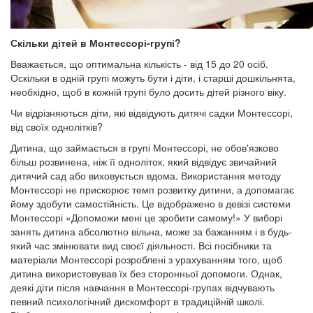
Скільки дітей в Монтессорі-групі?
Вважається, що оптимальна кількість - від 15 до 20 осіб.
Оскільки в одній групі можуть бути і діти, і старші дошкільнята,
необхідно, щоб в кожній групі було досить дітей різного віку.
Чи відрізняються діти, які відвідують дитячі садки Монтессорі,
від своїх однолітків?
Дитина, що займається в групі Монтессорі, не обов'язково
більш розвинена, ніж її одноліток, який відвідує звичайний
дитячий сад або виховується вдома. Використання методу
Монтессорі не прискорює темп розвитку дитини, а допомагає
йому здобути самостійність. Це відображено в девізі системи
Монтессорі «Допоможи мені це зробити самому!» У виборі
занять дитина абсолютно вільна, може за бажанням і в будь-
який час змінювати вид своєї діяльності. Всі посібники та
матеріали Монтессорі розроблені з урахуванням того, щоб
дитина використовував їх без сторонньої допомоги. Однак,
деякі діти після навчання в Монтессорі-групах відчувають
певний психологічний дискомфорт в традиційній школі.