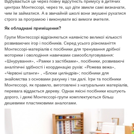
Відбувається це через повну відсутність примусу в дитячих
центрах Монтессорі, через те, що діти звикли самі визначати,
чим їм займатися. А в звичайній школі вони змушені рухатися
строго за програмою і виконувати всі вимоги вчителя.
Як обладнані приміщення?
Групи Монтессорі відрізняються наявністю великої кількості
розвиваючих ігор і посібників. Серед усього різноманіття
Монтессорі-матеріалів є посібники для тренування дрібної
моторики і оволодіння навичками самообслуговування:
«Шнурування», «Рамки з застібками», посібники, розвиваючі
аналітичні здібності і координацію рухів: «Рожева вежа»,
«Червоні штанги» , «Блоки циліндрів»; посібники для
знайомства з основами рахунку і так далі. Ігри та посібники
Монтессорі, як правило, виготовлені з натуральних матеріалів,
перевага віддається дереву. Однак якісні посібники коштують
дорого, і деякі Монтессорі-групи комплектуються більш
дешевими пластиковими аналогами.