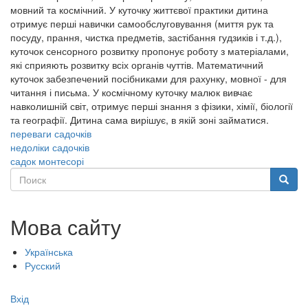
мовний та космічний. У куточку життєвої практики дитина
отримує перші навички самообслуговування (миття рук та
посуду, прання, чистка предметів, застібання гудзиків і т.д.),
куточок сенсорного розвитку пропонує роботу з матеріалами,
які сприяють розвитку всіх органів чуттів. Математичний
куточок забезпечений посібниками для рахунку, мовної - для
читання і письма. У космічному куточку малюк вивчає
навколишній світ, отримує перші знання з фізики, хімії, біології
та географії. Дитина сама вирішує, в якій зоні займатися.
переваги садочків
недоліки садочків
садок монтесорі
Поиск
Поиск
Мова сайту
Українська
Русский
Меню
Вхід