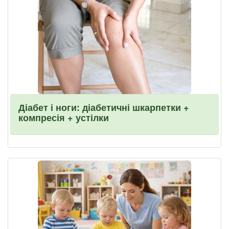
Діабет і ноги: діабетичні шкарпетки +
компресія + устілки