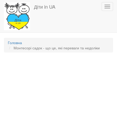
Перейти
Діти in UA
Toggl
до
navig
основного
вмісту
Головна
Монтесорі садок - що це, які переваги та недоліки