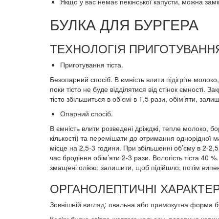
Якщо у вас немає пекінської капусти, можна замі
БУЛКА ДЛЯ БУРГЕРА
ТЕХНОЛОГІЯ ПРИГОТУВАННЯ
Приготування тіста.
Безопарний спосіб. В ємність влити підігріте молоко,
поки тісто не буде відділятися від стінок ємності. 
тісто збільшиться в об’ємі в 1,5 рази, обім’яти, зал
Опарний спосіб.
В ємність влити розведені дріжджі, тепле молоко, б
кількості) та перемішати до отримання однорідної
місце на 2,5-3 години. При збільшенні об’єму в 2-2,
час бродіння обім’яти 2-3 рази. Вологість тіста 40 
змащені олією, залишити, щоб підійшло, потім випе
ОРГАНОЛЕПТИЧНІ ХАРАКТЕР
Зовнішній вигляд: овальна або прямокутна форма б