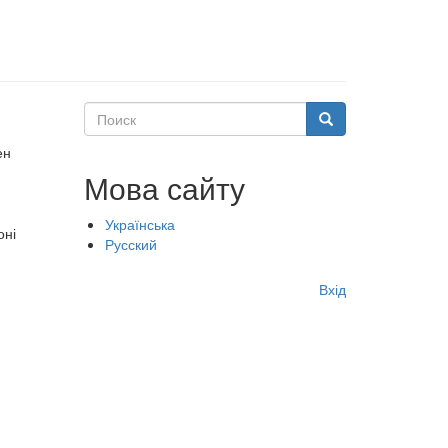
Поиск
Поиск
ен
Мова сайту
Українська
оні
Русский
Меню
Вхід
учётной
записи
пользователя