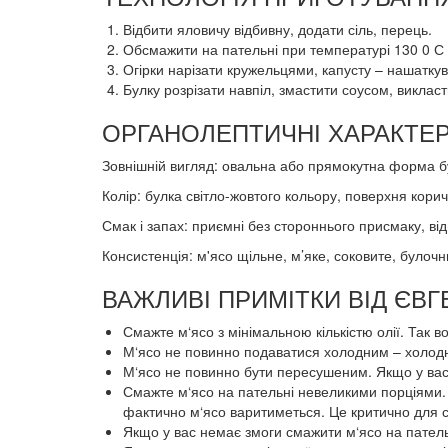
Відбити яловичу відбивну, додати сіль, перець.
Обсмажити на пательні при температурі 130 0 С 
Огірки нарізати кружельцями, капусту – нашаткув
Булку розрізати навпіл, змастити соусом, викласт
ОРГАНОЛЕПТИЧНІ ХАРАКТЕР
Зовнішній вигляд: овальна або прямокутна форма б
Колір: булка світло-жовтого кольору, поверхня корич
Смак і запах: приємні без стороннього присмаку, ві
Консистенція: м'ясо щільне, м’яке, соковите, булоч
ВАЖЛИВІ ПРИМІТКИ ВІД ЄВ
Смажте м‘ясо з мінімальною кількістю олії. Так 
М‘ясо не повинно подаватися холодним – холодну
М‘ясо не повинно бути пересушеним. Якщо у вас
Смажте м‘ясо на пательні невеликими порціями. 
фактично м‘ясо варитиметься. Це критично для 
Якщо у вас немає змоги смажити м‘ясо на пательн