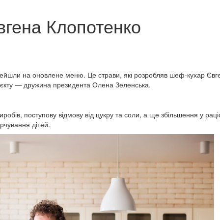
гена Клопотенко
перейшли на оновлене меню. Це страви, які розробляв шеф-кухар Євг
оєкту — дружина президента Олена Зеленська.
бів, поступову відмову від цукру та соли, а ще збільшення у раці
рчування дітей.