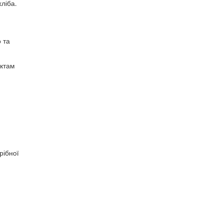
ліба.
 та
уктам
рібної