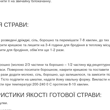
нити її на звичайну білокачанну.
 СТРАВИ:
 розведені дріжджі, сіль, борошно та перемішати 7-8 хвилин, до тих 
Закрити кришкою та лишити на 3-4 години для бродіння в теплому місц
ишити для бродіння, обім’яти ще 1-2 рази.
орошно (молоко 2/3 частини та борошно – 1/2 частину від рецептурн
 маси. Поверхню посипати борошном, накрити кришкою та поставити 
5 рази додати молоко, сіль, борошно, що залишилося, та замісити тіс
%. Тісто поділити на шматки, надати йому овальну форму. Викласти н
кти при температурі 200-240 0 С протягом 8-10 хвилин.
ИСТИКИ ЯКОСТІ ГОТОВОЇ СТРАВИ:
улки.