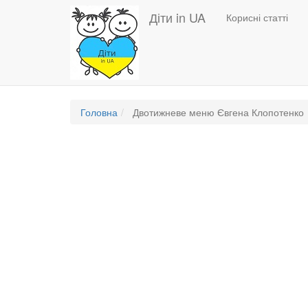
Основная
Перейти
Діти in UA
Корисні статті
до
навигация
основного
вмісту
Головна
Двотижневе меню Євгена Клопотенко