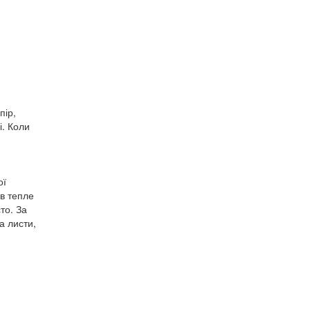
пір,
і. Коли
ої
в тепле
то. За
а листи,