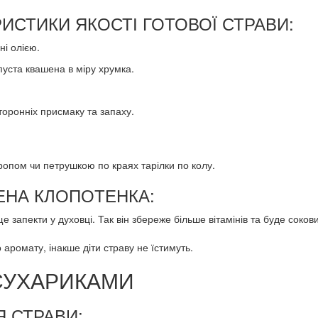
ИСТИКИ ЯКОСТІ ГОТОВОЇ СТРАВИ:
ні олією.
апуста квашена в міру хрумка.
торонніх присмаку та запаху.
опом чи петрушкою по краях тарілки по колу.
ГЕНА КЛОПОТЕНКА:
 запекти у духовці. Так він збереже більше вітамінів та буде соков
аромату, інакше діти страву не їстимуть.
 СУХАРИКАМИ
 СТРАВИ: