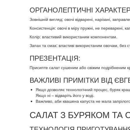
ОРГАНОЛЕПТИЧНІ ХАРАКТЕР
Зовнішній вигляд: овочі відварені, нарізані, заправле
Консистенція: овочі в міру пружні, не переварені, к
Колір: властивий використаним компонентам.
Запах та смак: властиві використаним овочам, без с
ПРЕЗЕНТАЦІЯ:
Присипте салат сушеним або свіжим подрібненим кр
ВАЖЛИВІ ПРИМІТКИ ВІД ЄВ
Якщо дозволяє технологічний процес, буряк краще
Якщо ні – відваріть його у воді.
Важливо, аби квашена капуста не мала запрілого 
САЛАТ З БУРЯКОМ ТА
ТЕХНОЛОГІЯ ПРИГОТУВАННЯ