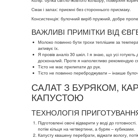
Колір: булка світло-жовтого кольору, поверхня кори
Смак і запах: приємні без стороннього присмаку.
Консистенція: булочний виріб пружний, добре проп
ВАЖЛИВІ ПРИМІТКИ ВІД ЄВ
Молоко повинно бути трохи теплішим за температ
активує їх.
Я провів аналіз 30 шкіл. І я знаю, що усі готуют
досконалий. Проте я наполегливо рекомендую сп
Тісто не має прилипати до рук.
Тісто не повинно переброджувати – інакше булоч
САЛАТ З БУРЯКОМ, К
КАПУСТОЮ
ТЕХНОЛОГІЯ ПРИГОТУВАННЯ
Підготовлені овочі відварити у воді до готовності
потім кільця на четвертини, а буряк – кубиками.
Капусту квашену перебрати, віджати вологу, потім