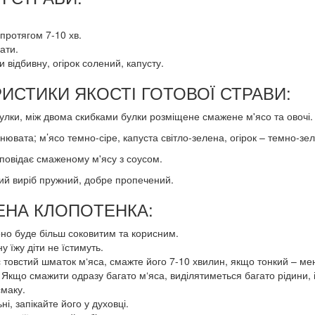
протягом 7-10 хв.
ати.
и відбивну, огірок солений, капусту.
ИСТИКИ ЯКОСТІ ГОТОВОЇ СТРАВИ:
улки, між двома скибками булки розміщене смажене м'ясо та овочі.
нювата; м’ясо темно-сіре, капуста світло-зелена, огірок – темно-зе
дповідає смаженому м'ясу з соусом.
ний виріб пружний, добре пропечений.
ГЕНА КЛОПОТЕНКА:
воно буде більш соковитим та корисним.
 їжу діти не їстимуть.
 товстий шматок м‘яса, смажте його 7-10 хвилин, якщо тонкий – ме
Якщо смажити одразу багато м‘яса, виділятиметься багато рідини, 
смаку.
і, запікайте його у духовці.