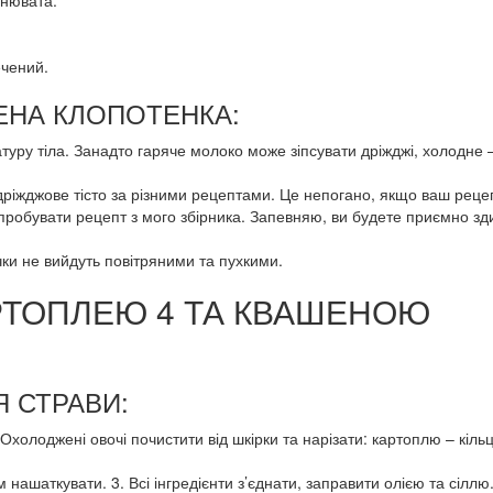
чнювата.
ечений.
ГЕНА КЛОПОТЕНКА:
уру тіла. Занадто гаряче молоко може зіпсувати дріжджі, холодне 
ь дріжджове тісто за різними рецептами. Це непогано, якщо ваш реце
робувати рецепт з мого збірника. Запевняю, ви будете приємно зди
ки не вийдуть повітряними та пухкими.
АРТОПЛЕЮ 4 ТА КВАШЕНОЮ
 СТРАВИ:
. Охолоджені овочі почистити від шкірки та нарізати: картоплю – кіль
 нашаткувати. 3. Всі інгредієнти з’єднати, заправити олією та сіллю