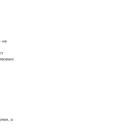
– не
пт
вовані.
цями, а
.