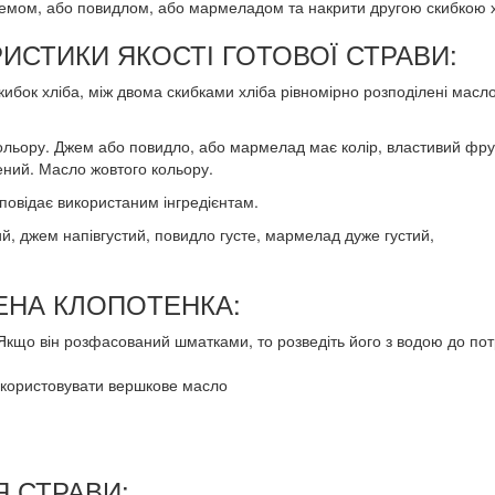
емом, або повидлом, або мармеладом та накрити другою скибкою х
ИСТИКИ ЯКОСТІ ГОТОВОЇ СТРАВИ:
ибок хліба, між двома скибками хліба рівномірно розподілені масло
 кольору. Джем або повидло, або мармелад має колір, властивий фр
ений. Масло жовтого кольору.
дповідає використаним інгредієнтам.
ий, джем напівгустий, повидло густе, мармелад дуже густий,
ГЕНА КЛОПОТЕНКА:
 Якщо він розфасований шматками, то розведіть його з водою до пот
икористовувати вершкове масло
 СТРАВИ: