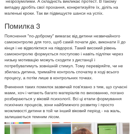
незрозумілими. А складність викликає протест. В такому
випадку дробіть свої прохання, конкретизуйте їх, діліть на
маленькі кроки. Так ви підвищуєте шанси на успіх.
Помилка 3
Пояснення "по-доброму" вимагає від дитини незвичайного
самоконтролю для того, щоб самій почати дію, виконати її до
кінця і не відволіктися на півдорозі. Такий високий рівень
самоконтролю формується поступово і навіть підлітки через
низьку мотивацію можуть сходити з дистанції і
потребуватимуть зовнішній стимул. Тому перевіряйте, чи не
збилась дитина, тримайте контроль спочатку в ході всього
процесу, а потім лише в контрольних точках.
Вчинення таких помилок зазвичай пов'язано з тим, що сучасні
мами, хоч і читають багато матеріалів по вихованню, погано
розбираються у віковій психології. Всі ці етапи формування
психічних процесів, зони найближчого розвитку і просто
можливості дитини в той чи інший віковий період - на жаль,
залишаються темним лісом.