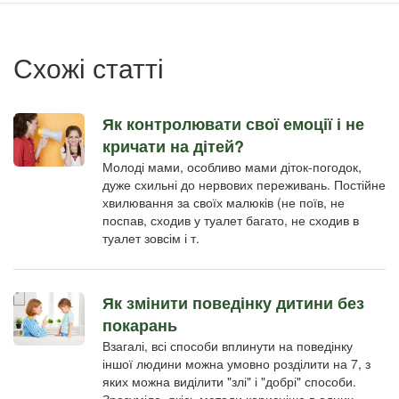
пользователя
Схожі статті
Як контролювати свої емоції і не
кричати на дітей?
Молоді мами, особливо мами діток-погодок,
дуже схильні до нервових переживань. Постійне
хвилювання за своїх малюків (не поїв, не
поспав, сходив у туалет багато, не сходив в
туалет зовсім і т.
Як змінити поведінку дитини без
покарань
Взагалі, всі способи вплинути на поведінку
іншої людини можна умовно розділити на 7, з
яких можна виділити "злі" і "добрі" способи.
Зрозуміло, якісь методи корисніше в одних