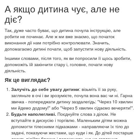
А якщо дитина чує, але не
діє?
Так, дуже часто буває, що дитина почула інструкцію, але
робити не починає. Але ж ми вже знаємо, що початок
виконання дії нам потрібно контролювати. Значить,
допомагаємо дитині почати, щоб запустити нову діяльність.
Іншими словами, після того, як ви попросили її щось зробити,
допоможіть їй закінчити стару і, головне, почати нову
діяльність.
Як це виглядає?
Залучіть до себе увагу дитини
: візьміть її за руку,
загляньте в очі і ви зрозумієте, почула вона вас чи ні. Гарна
звичка - попереджати дитину заздалегідь: "Через 10 хвилин
ми йдемо додому!" або "Через 5 хвилин сідаємо вечеряти!".
Будьте наполегливі.
Поєднуйте слова з ділом. Не
вступайте в дискусію і торгівлю. Маленьким дітям можна
допомогти тілесними підказками - направляючи їх тіло до
задачі, показуючи жестами, що куди і як. До дітей постарше
досить підійти ближче і переконати, що це завдання