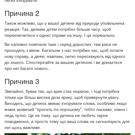
легко ігнорувати.
Причина 2
Також можливо, що у вашої дитини від природи уповільнена
реакція. Так, деяким дітям потрібно більше часу, щоб
переключитися з однієї справи на іншу. І це нормально.
Ви напевно помічали таке і серед дорослих: такі риси не
проходять з віком. Багатьом з нас потрібен час, щоб почати
нову справу, а деякі, навпаки, легко перескакують від одного
до іншого. Спостерігайте за вашою дитиною і ви дізнаєтеся
про неї багато нового.
Причина 3
Звичайно, буває так, що крик стає нормою, і тоді потрібна
тільки ще більш висока доза крику, щоб привернути увагу.
Виходить, що дитина звикає ігнорувати слова, особливо якщо
мама зазвичай "просить по-хорошому", тобто ласкаво, ніжно і
ледь чутно. Це не тому, що дитина не любить гарне
поводження, а просто тому що ваші слова не сигналізують для
неї щось важливе.