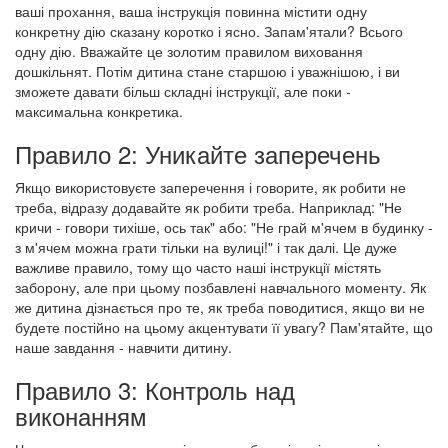
ваші прохання, ваша інструкція повинна містити одну
конкретну дію сказану коротко і ясно. Запам'ятали? Всього
одну дію. Вважайте це золотим правилом виховання
дошкільнят. Потім дитина стане старшою і уважнішою, і ви
зможете давати більш складні інструкції, але поки -
максимальна конкретика.
Правило 2: Уникайте заперечень
Якщо використовуєте заперечення і говорите, як робити не
треба, відразу додавайте як робити треба. Наприклад: "Не
кричи - говори тихіше, ось так" або: "Не грай м'ячем в будинку -
з м'ячем можна грати тільки на вулиці!" і так далі. Це дуже
важливе правило, тому що часто наші інструкції містять
заборону, але при цьому позбавлені навчального моменту. Як
же дитина дізнається про те, як треба поводитися, якщо ви не
будете постійно на цьому акцентувати її увагу? Пам'ятайте, що
наше завдання - навчити дитину.
Правило 3: Контроль над
виконанням