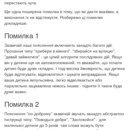
перестають чути.
Ще одна поширена помилка в тому, що ви даєте вказівки, а
виконання їх не відстежуєте. Розберемо ці помилки
докладніше.
Помилка 1
Зазвичай наші пояснення включають занадто багато дій.
Прохання типу "прибери в кімнаті", "збирайся на вулицю",
"давай займатися" - це цілий алгоритм послідовних дій. Якщо
він у дитини ще не автоматизований, то вважайте, що почати
дитині буде дуже складно. І тоді висока ймовірність, що дитина
буде відтягувати, відмовлятися і шукати виправдання. Якщо
ваша дитина імпульсивна, легко відволікається або
паралельно зацікавлена чимось іншим - підняти її також буде
дуже важко.
Помилка 2
Пояснення "по-доброму" зазвичай звучать занадто абстрактно
Інструкції типу: "Поводься добре", "Заспокойся" - для
маленької дитини до 5 років такі слова можуть бути