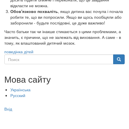
відкласти не можна.
Обов'язково похваліть
, якщо дитина вас почула і почала
робити те, що ви попросили. Якщо ви щось пообіцяли або
заборонили - будьте послідовні, це дуже важливо!
Часто батьки так чи інакше стикаються з цими проблемами, а
значить, є причини, що не залежать від виховання. А саме - в
тому, як влаштований дитячий мозок.
поведінка дітей
Поиск
Поиск
Мова сайту
Українська
Русский
Меню
Вхід
учётной
записи