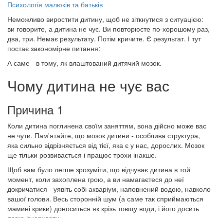
Психологія малюків та батьків
Неможливо виростити дитину, щоб не зіткнутися з ситуацією:
ви говорите, а дитина не чує. Ви повторюєте по-хорошому раз,
два, три. Немає результату. Потім кричите. Є результат. І тут
постає закономірне питання:
А саме - в тому, як влаштований дитячий мозок.
Чому дитина не чує вас
Причина 1
Коли дитина поглинена своїм заняттям, вона дійсно може вас
не чути. Пам'ятайте, що мозок дитини - особлива структура,
яка сильно відрізняється від тієї, яка є у нас, дорослих. Мозок
ще тільки розвивається і працює трохи інакше.
Щоб вам було легше зрозуміти, що відчуває дитина в той
момент, коли захоплена грою, а ви намагаєтеся до неї
докричатися - уявіть собі акваріум, наповнений водою, навколо
вашої голови. Весь сторонній шум (а саме так сприймаються
мамині крики) доноситься як крізь товщу води, і його досить