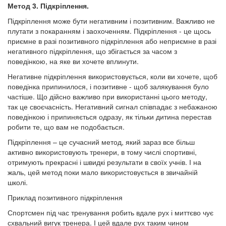
Метод 3. Підкріплення.
Підкріплення може бути негативним і позитивним. Важливо не
плутати з покаранням і заохоченням. Підкріплення - це щось
приємне в разі позитивного підкріплення або неприємне в разі
негативного підкріплення, що збігається за часом з
поведінкою, на яке ви хочете вплинути.
Негативне підкріплення використовується, коли ви хочете, щоб
поведінка припинилося, і позитивне - щоб залякування було
частіше. Що дійсно важливо при використанні цього методу,
так це своєчасність. Негативний сигнал співпадає з небажаною
поведінкою і припиняється одразу, як тільки дитина перестав
робити те, що вам не подобається.
Підкріплення – це сучасний метод, який зараз все більш
активно використовують тренери, в тому числі спортивні,
отримують прекрасні і швидкі результати в своїх учнів. І на
жаль, цей метод поки мало використовується в звичайній
школі.
Приклад позитивного підкріплення
Спортсмен під час тренування робить вдале рух і миттєво чує
схвальний вигук тренера. І цей вдале рух таким чином