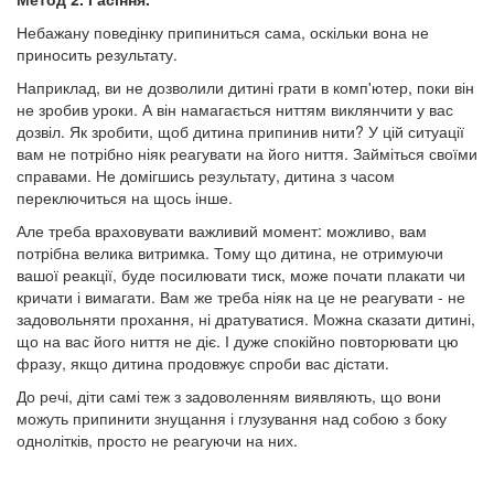
Небажану поведінку припиниться сама, оскільки вона не
приносить результату.
Наприклад, ви не дозволили дитині грати в комп'ютер, поки він
не зробив уроки. А він намагається ниттям виклянчити у вас
дозвіл. Як зробити, щоб дитина припинив нити? У цій ситуації
вам не потрібно ніяк реагувати на його ниття. Займіться своїми
справами. Не домігшись результату, дитина з часом
переключиться на щось інше.
Але треба враховувати важливий момент: можливо, вам
потрібна велика витримка. Тому що дитина, не отримуючи
вашої реакції, буде посилювати тиск, може почати плакати чи
кричати і вимагати. Вам же треба ніяк на це не реагувати - не
задовольняти прохання, ні дратуватися. Можна сказати дитині,
що на вас його ниття не діє. І дуже спокійно повторювати цю
фразу, якщо дитина продовжує спроби вас дістати.
До речі, діти самі теж з задоволенням виявляють, що вони
можуть припинити знущання і глузування над собою з боку
однолітків, просто не реагуючи на них.