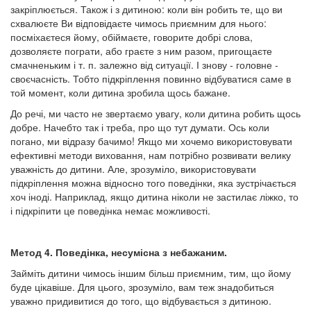
закріплюється. Також і з дитиною: коли він робить те, що ви
схвалюєте Ви відповідаєте чимось приємним для нього:
посміхаєтеся йому, обіймаєте, говорите добрі слова,
дозволяєте пограти, або граєте з ним разом, пригощаєте
смачненьким і т. п. залежно від ситуації. І знову - головне -
своєчасність. Тобто підкріплення повинно відбуватися саме в
той момент, коли дитина зробила щось бажане.
До речі, ми часто не звертаємо увагу, коли дитина робить щось
добре. Начебто так і треба, про що тут думати. Ось коли
погано, ми відразу бачимо! Якщо ми хочемо використовувати
ефективні методи виховання, нам потрібно розвивати велику
уважність до дитини. Але, зрозуміло, використовувати
підкріплення можна відносно того поведінки, яка зустрічається
хоч іноді. Наприклад, якщо дитина ніколи не застилає ліжко, то
і підкріпити це поведінка немає можливості.
Метод 4. Поведінка, несумісна з небажаним.
Займіть дитини чимось іншим більш приємним, тим, що йому
буде цікавіше. Для цього, зрозуміло, вам теж знадобиться
уважно придивитися до того, що відбувається з дитиною.