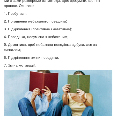
Ми з вами розберемо всі методи, щоб зрозуміти, що і як
працює. Ось вони:
1. Позбутися;
2. Погашення небажаного поведінки;
3. Підкріплення (позитивне і негативне);
4. Поведінка, несумісна з небажаним;
5. Домогтися, щоб небажана поведінка відбувалася за
сигналом;
6. Підкріплення зміни поведінки;
7. Зміна мотивації.