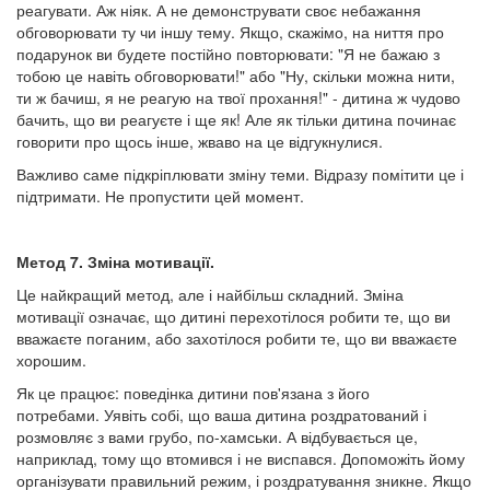
реагувати. Аж ніяк. А не демонструвати своє небажання
обговорювати ту чи іншу тему. Якщо, скажімо, на ниття про
подарунок ви будете постійно повторювати: "Я не бажаю з
тобою це навіть обговорювати!" або "Ну, скільки можна нити,
ти ж бачиш, я не реагую на твої прохання!" - дитина ж чудово
бачить, що ви реагуєте і ще як! Але як тільки дитина починає
говорити про щось інше, жваво на це відгукнулися.
Важливо саме підкріплювати зміну теми. Відразу помітити це і
підтримати. Не пропустити цей момент.
Метод 7. Зміна мотивації.
Це найкращий метод, але і найбільш складний. Зміна
мотивації означає, що дитині перехотілося робити те, що ви
вважаєте поганим, або захотілося робити те, що ви вважаєте
хорошим.
Як це працює: поведінка дитини пов'язана з його
потребами. Уявіть собі, що ваша дитина роздратований і
розмовляє з вами грубо, по-хамськи. А відбувається це,
наприклад, тому що втомився і не виспався. Допоможіть йому
організувати правильний режим, і роздратування зникне. Якщо