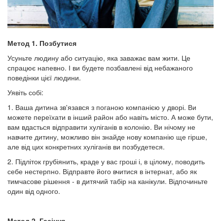
Метод 1. Позбутися
Усуньте людину або ситуацію, яка заважає вам жити. Це
спрацює напевно. І ви будете позбавлені від небажаного
поведінки цієї людини.
Уявіть собі:
1. Ваша дитина зв'язався з поганою компанією у дворі. Ви
можете переїхати в інший район або навіть місто. А може бути,
вам вдасться відправити хуліганів в колонію. Ви нічому не
навчите дитину, можливо він знайде нову компанію ще гірше,
але від цих конкретних хуліганів ви позбудетеся.
2. Підліток грубіянить, краде у вас гроші і, в цілому, поводить
себе нестерпно. Відправте його вчитися в інтернат, або як
тимчасове рішення - в дитячий табір на канікули. Відпочиньте
один від одного.
Метод 2. Гасіння.