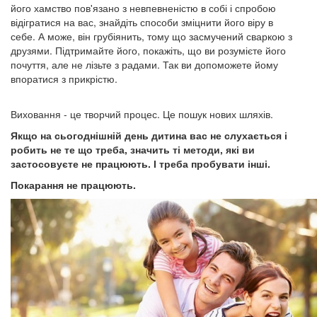
його хамство пов'язано з невпевненістю в собі і спробою
відігратися на вас, знайдіть способи зміцнити його віру в
себе. А може, він грубіянить, тому що засмучений сваркою з
друзями. Підтримайте його, покажіть, що ви розумієте його
почуття, але не лізьте з радами. Так ви допоможете йому
впоратися з прикрістю.
Виховання - це творчий процес. Це пошук нових шляхів.
Якщо на сьогоднішній день дитина вас не слухається і
робить не те що треба, значить ті методи, які ви
застосовуєте не працюють. І треба пробувати інші.
Покарання не працюють.