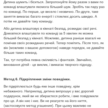
Дитина шумить і біситься. Запропонуйте йому разом з вами по
команді влаштувати якомога більший шум. Зробіть так пару раз
по команді. По-перше, це весело і незвично. По-друге, таке
заняття вимагає багато енергії і стомлює досить швидко. А
потім не давайте таку команду.
Або дитина влаштовує в кімнаті безлад, розкидає свої речі.
Домовтеся влаштувати по команді за 5 хвилин як можна
більший безлад у кімнаті. Можливо, дитина раніше взагалі не
помічав своїх розкиданих речей. Тепер помітить. Після того, як
він (можливо з вашою допомогою) наведе порядок, не давайте
більше таких команд.
Так, тут потрібна певна сміливість і фантазія. Звичайно,
виховання дітей - це виклик, і вимагає творчого підходу.
Метод 6. Підкріплення зміни поведінки.
Ви підкріплюється будь-яке інше поведінку, крім
небажаного. Наприклад, дитина випрошує у вас дорогий
подарунок, який ви не збираєтеся робити, і вже повідомили
про це. А він ниє і ниє. Ви не реагуєте на його ниття,
(застосовуєте метод угашения). При цьому важливо не