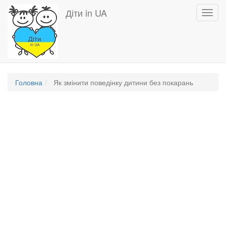
Перейти
Діти in UA
Toggl
до
navig
основного
вмісту
Головна
Як змінити поведінку дитини без покарань