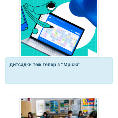
Дитсадки теж тепер з "Мрією"