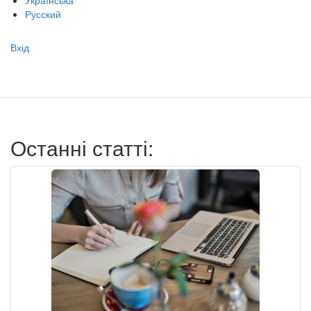
Українська
Русский
Меню
Вхід
учётной
записи
пользователя
Останні статті: