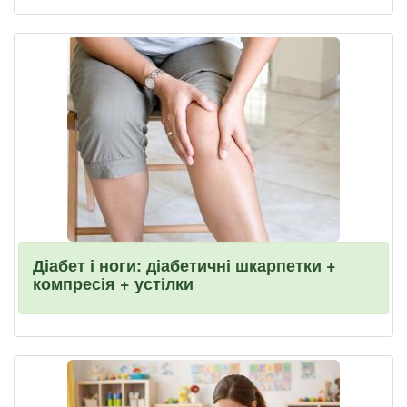
Діабет і ноги: діабетичні шкарпетки +
компресія + устілки