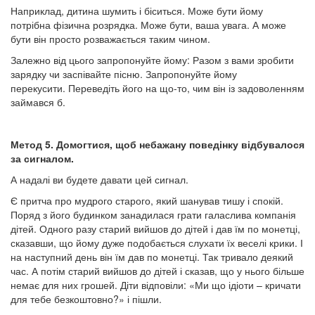
Наприклад, дитина шумить і біситься. Може бути йому
потрібна фізична розрядка. Може бути, ваша увага. А може
бути він просто розважається таким чином.
Залежно від цього запропонуйте йому: Разом з вами зробити
зарядку чи заспівайте пісню. Запропонуйте йому
перекусити. Переведіть його на що-то, чим він із задоволенням
займався б.
Метод 5. Домогтися, щоб небажану поведінку відбувалося
за сигналом.
А надалі ви будете давати цей сигнал.
Є притча про мудрого старого, який шанував тишу і спокій.
Поряд з його будинком занадилася грати галаслива компанія
дітей. Одного разу старий вийшов до дітей і дав їм по монетці,
сказавши, що йому дуже подобається слухати їх веселі крики. І
на наступний день він їм дав по монетці. Так тривало деякий
час. А потім старий вийшов до дітей і сказав, що у нього більше
немає для них грошей. Діти відповіли: «Ми що ідіоти – кричати
для тебе безкоштовно?» і пішли.