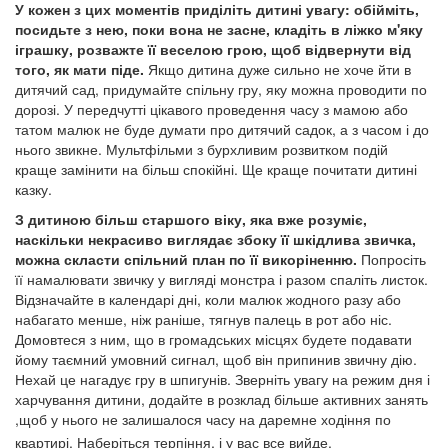
У кожен з цих моментів приділіть дитині увагу: обійміть,
посидьте з нею, поки вона не засне, кладіть в ліжко м'яку
іграшку, розважте її веселою грою, щоб відвернути від
того, як мати піде.
Якщо дитина дуже сильно не хоче йти в
дитячий сад, придумайте спільну гру, яку можна проводити по
дорозі. У передчутті цікавого проведення часу з мамою або
татом малюк не буде думати про дитячий садок, а з часом і до
нього звикне. Мультфільми з бурхливим розвитком подій
краще замінити на більш спокійні. Ще краще почитати дитині
казку.
З дитиною більш старшого віку, яка вже розуміє,
наскільки некрасиво виглядає збоку її шкідлива звичка,
можна скласти спільний план по її викоріненню.
Попросіть
її намалювати звичку у вигляді монстра і разом спаліть листок.
Відзначайте в календарі дні, коли малюк жодного разу або
набагато менше, ніж раніше, тягнув палець в рот або ніс.
Домовтеся з ним, що в громадських місцях будете подавати
йому таємний умовний сигнал, щоб він припинив звичну дію.
Нехай це нагадує гру в шпигунів. Зверніть увагу на режим дня і
харчування дитини, додайте в розклад більше активних занять
,щоб у нього не залишалося часу на даремне ходіння по
квартирі. Наберіться терпіння, і у вас все вийде.