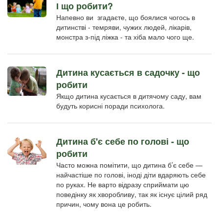
І що робити?
Напевно ви згадаєте, що боялися чогось в
дитинстві - темряви, чужих людей, лікарів,
монстра з-під ліжка - та хіба мало чого ще.
Дитина кусається в садочку - що
робити
Якщо дитина кусається в дитячому саду, вам
будуть корисні поради психолога.
Дитина б'є себе по голові - що
робити
Часто можна помітити, що дитина б’є себе —
найчастіше по голові, іноді діти вдаряють себе
по руках. Не варто відразу сприймати цю
поведінку як хворобливу, так як існує цілий ряд
причин, чому вона це робить.