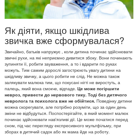
Як діяти, якщо шкідлива
звичка вже сформувалася?
Звичайно, батьків напружує , коли дитина починає здійснювати
звичні рухи, на які неприємно дивитися збоку. Вони починають
зупиняти її, робити зауваження, а то і вдарити по руках
можуть. Тим самим дорослі загострюють увагу дитини на
шкідливу звичку, а цього робити не слід. Не можна також
залякувати малюка тим, що покусані нігті не виростуть, а
палець, який вона смокче, відпаде.
Це може погіршити
невроз, привести до нервового тику. Тоді без дитячого
невролога та психолога вже не обійтися.
Поведінку дитини
можна скорегувати, але потрібно розуміти, що за один день
зміни не відбудуться. Поспостерігайте, в який момент малюк
починає здійснювати нав'язливі дії. Це може початися перед
сном, під час перегляду експресивного мультфільму, при
зборах в дитячий садок або як мама йде на роботу.