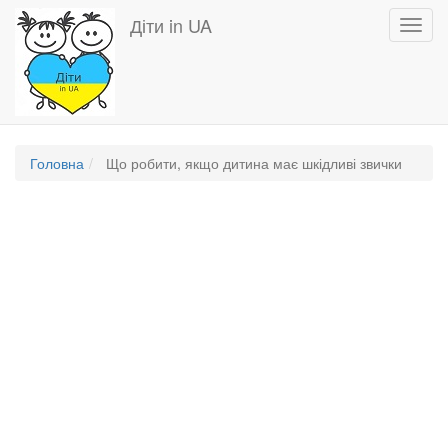
Перейти
Діти in UA
Toggl
до
navig
основного
вмісту
Головна
Що робити, якщо дитина має шкідливі звички