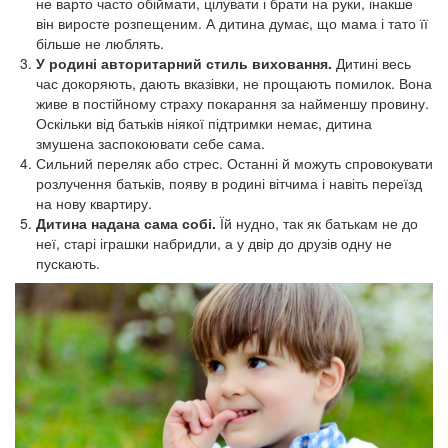
не варто часто обіймати, цілувати і брати на руки, інакше
він виросте розпещеним. А дитина думає, що мама і тато її
більше не люблять.
У родині авторитарний стиль виховання.
Дитині весь
час докоряють, дають вказівки, не прощають помилок. Вона
живе в постійному страху покарання за найменшу провину.
Оскільки від батьків ніякої підтримки немає, дитина
змушена заспокоювати себе сама.
Сильний переляк або стрес. Останні й можуть спровокувати
розлучення батьків, появу в родині вітчима і навіть переїзд
на нову квартиру.
Дитина надана сама собі.
Їй нудно, так як батькам не до
неї, старі іграшки набридли, а у двір до друзів одну не
пускають.