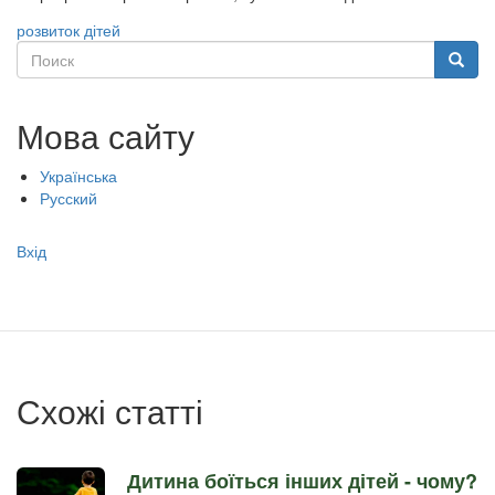
розвиток дітей
Поиск
Поиск
Мова сайту
Українська
Русский
Меню
Вхід
учётной
записи
пользователя
Схожі статті
Дитина боїться інших дітей - чому?