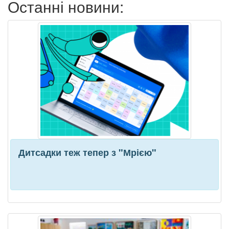
Останні новини:
Дитсадки теж тепер з "Мрією"