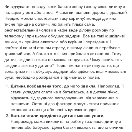
Ви відчуваєте досаду, коли бачите знову і знову свою дитину з
пальцем у роті або в носі. А самі ви, шановні дорослі, ідеальні?
Нерідко можна спостерігати таку картину: молода дівчина
тисне прищі на обличчі, які бачить тільки сама,
респектабельний чоловік в кафе веде ділову розмову по
телефону і при цьому обкушує задирки. Все це такі ж шкідливі
звички, як прийом алкоголю або куріння і переїдання. І
пов'язані вони зі станом стресу, в якому людина перебуває
тривалий час. А багато хто з них прийшли з дитинства. Тому
дитячі шкідливі звички не можна ігнорувати. Чому виникають
шкідливі звички у дитини? Перш ніж лаяти дитину за те, що
вона гризе нігті, обкушує задирки або здійснює інші мимовільні
рухи, необхідно розібратися в причинах їх появи.
Дитина позбавлена того, до чого звикла.
Наприклад, її
стали укладати спати не в батьківське, а в дитяче ліжко,
відучують від грудного вигодовування, від харчування з
пляшечки. Останні два фактори можуть стати причиною
смоктання пальця або навіть куточка ковдри.
Батьки стали приділяти дитині менше уваги.
Наприклад, мама виходить на роботу і залишає дитину з
нянею або бабусею. Деякі батьки вважають, що хлопчиків