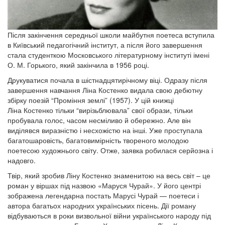
Після закінчення середньої школи майбутня поетеса вступила
в Київський педагогічний інститут, а після його завершення
стала студенткою Московського літературному інституті імені
О. М. Горького, який закінчила в 1956 році.
Друкуватися почала в шістнадцятирічному віці. Одразу після
завершення навчання Ліна Костенко видала свою дебютну
збірку поезій “Проміння землі” (1957). У цій книжці
Ліна Костенко тільки “вирізьблювала” свої образи, тільки
пробувала голос, часом несміливо й обережно. Але він
виділявся виразністю і несхожістю на інші. Уже проступала
багатошаровість, багатовимірність твореного молодою
поетесою художнього світу. Отже, заявка робилася серйозна і
надовго.
Твір, який зробив Ліну Костенко знаменитою на весь світ – це
роман у віршах під назвою «Маруся Чурай». У його центрі
зображена легендарна постать Марусі Чурай — поетеси і
автора багатьох народних українських пісень. Дії роману
відбуваються в роки визвольної війни українського народу під