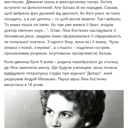
мистецтво. Дівчиною грала в аматорському театрі. Хотіла
вступити на філологічний. Але батько їй не порадив. Сказав,
щоб вибрала фах далекий від ідеології, бо його рано чи пізно
посадять, а в неї дитина – то щоб могла вижити. Так і вийшло.
То мама пішла на хімію, бо там уже вчився її брат, згодом
доктор хімічних наук…”. Отже, Ліна Костенко наслідувала ті
батьківські риси, завдяки яким сформувалася її обдарованість
як геніальної поетеси. З одного боку, вона як і її мама, “була
зіткана з поезії, з музики”, а з іншого – наділена гострим,
проникливим розумом, інтуїтивною прозірливістю батька.
Коли дівчинці було 6 років – родина перебралася до столиці,
де Ліна закінчила школу. Ще будучи ученицею, вона почала
відвідувати літературну студію при журналі "Дніпро", який
редагував Андрій Малишко. Перші вірші Ліна Костенко
випустила в 16 років.