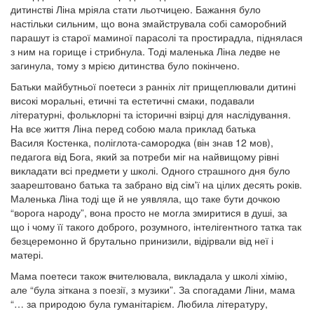
дитинстві Ліна мріяла стати льотчицею. Бажання було
настільки сильним, що вона змайструвала собі саморобний
парашут із старої маминої парасолі та простирадла, піднялася
з ним на горище і стрибнула. Тоді маленька Ліна ледве не
загинула, тому з мрією дитинства було покінчено.
Батьки майбутньої поетеси з ранніх літ прищеплювали дитині
високі моральні, етичні та естетичні смаки, подавали
літературні, фольклорні та історичні взірці для наслідування.
На все життя Ліна перед собою мала приклад батька
Василя Костенка, поліглота-самородка (він знав 12 мов),
педагога від Бога, який за потреби міг на найвищому рівні
викладати всі предмети у школі. Одного страшного дня було
заарештовано батька та забрано від сім'ї на цілих десять років.
Маленька Ліна тоді ще й не уявляла, що таке бути дочкою
“ворога народу”, вона просто не могла змиритися в душі, за
що і чому її такого доброго, розумного, інтелігентного татка так
безцеремонно й брутально принизили, відірвали від неї і
матері.
Мама поетеси також вчителювала, викладала у школі хімію,
але “була зіткана з поезії, з музики”. За спогадами Ліни, мама
“… за природою була гуманітарієм. Любила літературу,