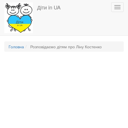
Перейти
Діти in UA
Toggl
до
navig
основного
вмісту
Головна
Розповідаємо дітям про Ліну Костенко