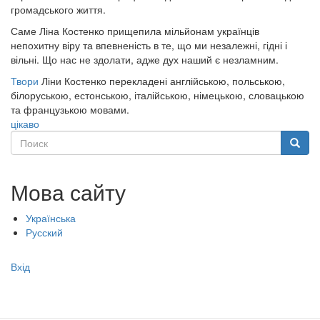
громадського життя.
Саме Ліна Костенко прищепила мільйонам українців
непохитну віру та впевненість в те, що ми незалежні, гідні і
вільні. Що нас не здолати, адже дух наший є незламним.
Твори
Ліни Костенко перекладені англійською, польською,
білоруською, естонською, італійською, німецькою, словацькою
та французькою мовами.
цікаво
Поиск
Поиск
Мова сайту
Українська
Русский
Меню
Вхід
учётной
записи