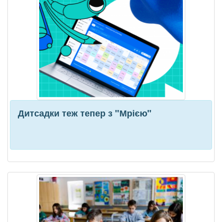
Дитсадки теж тепер з "Мрією"