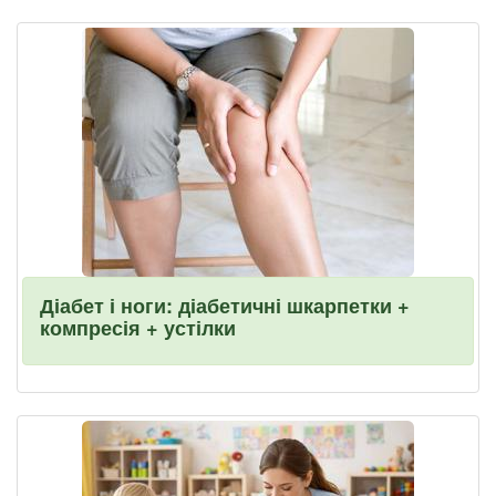
Діабет і ноги: діабетичні шкарпетки +
компресія + устілки