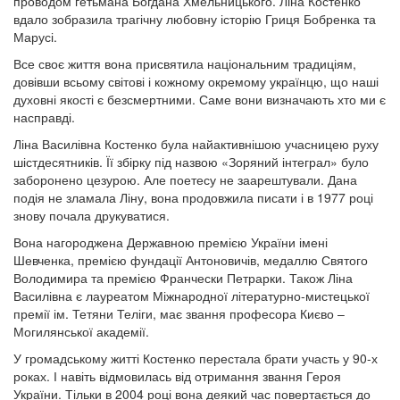
проводом гетьмана Богдана Хмельницького. Ліна Костенко
вдало зобразила трагічну любовну історію Гриця Бобренка та
Марусі.
Все своє життя вона присвятила національним традиціям,
довівши всьому світові і кожному окремому українцю, що наші
духовні якості є безсмертними. Саме вони визначають хто ми є
насправді.
Ліна Василівна Костенко була найактивнішою учасницею руху
шістдесятників. Її збірку під назвою «Зоряний інтеграл» було
заборонено цезурою. Але поетесу не заарештували. Дана
подія не зламала Ліну, вона продовжила писати і в 1977 році
знову почала друкуватися.
Вона нагороджена Державною премією України імені
Шевченка, премією фундації Антоновичів, медаллю Святого
Володимира та премією Франчески Петрарки. Також Ліна
Василівна є лауреатом Міжнародної літературно-мистецької
премії ім. Тетяни Теліги, має звання професора Києво –
Могилянської академії.
У громадському житті Костенко перестала брати участь у 90-х
роках. І навіть відмовилась від отримання звання Героя
України. Тільки в 2004 році вона деякий час повертається до