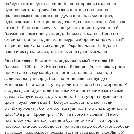
найсуттєвіші почуття людини, її неповторність і складність,
суперечливість і красу. Творчість поетеси наповнена
філософською наснагою роздумів про роль мистецтва,
відповідальність митця перед часом, своєю совістю. Усе своє
життя Л. Костенко засуджує нещирість, пристосуванство й,
безумовно, возвеличує народ, Вітчизну, кохання. Вона не
скорилася, коли радянська цензура заборонила друкувати її
твори, не мовчала в складні для України часи. На її долю
випали як гучна слава, так і не менш гучне мовчання.
Ліна Василівна Костенко народилася в сім'ї вчителів 19
березня 1930 р. в м. Ржищеві на Київщині. Усього шість років
прожила в ньому майбутня поетеса, та воно назавжди
залишилося у її серці. Весь навколишній світ був для
маленької Ліни казкою, у яку дівчинка вірила беззастережно. А
згодом ці спогади стали хвилюючими поетичними мотивами.
Саме в бабусиному саду маленька Ліна зустріла Бузинового
царя (“Бузиновий цар”): “Бабуся заборонила мені туди
вглибину ходити, бо там велика гущина, і там сидів Бузиновий
цар. “Очі різні, брови грізні / Кігті в нього як залізні”. Я його
навіть бачила, він так і світив із бузини очима”. Той період
поетеса називає свободою, і прагненням до особистої свободи
та гордої незалежності родом із дитинства маленької Ліни. У