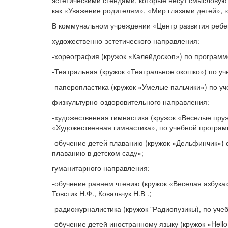
эстетическими стендами, которые несут смысловую
как «Уважение родителям», «Мир глазами детей», 
В коммунальном учреждении «Центр развития ребен
художественно-эстетического направления:
-хореография (кружок «Калейдоскоп») по программ
-Театральная (кружок «Театральное окошко») по уч
-паперопластика (кружок «Умелые пальчики») по у
физкультурно-оздоровительного направления:
-художественная гимнастика (кружок «Веселые пр
«Художественная гимнастика», по учебной програм
-обучение детей плаванию (кружок «Дельфинчик»)
плаванию в детском саду»;
гуманитарного направления:
-обучение раннем чтению (кружок «Веселая азбука
Товстик Н.Ф., Ковальчук Н.В .;
-радиожурналистика (кружок "Радиопузикы), по уче
-обучение детей иностранному языку (кружок «Hello»