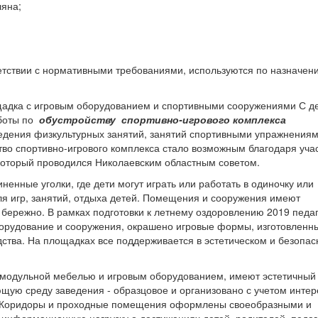
ляна;
тствии с нормативными требованиями, используются по назначен
ощадка с игровым оборудованием и спортивными сооружениями С д
боты по
обустройству
спортивно-игрового комплекса
едения физкультурных занятий, занятий спортивными упражнениям
тво спортивно-игрового комплекса стало возможным благодаря уча
 который проводился Николаевским областным советом.
енные уголки, где дети могут играть или работать в одиночку или
 игр, занятий, отдыха детей.
Помещения и сооружения имеют
 бережно.
В рамках подготовки к летнему оздоровлению 2019 педа
борудование и сооружения, окрашено игровые формы, изготовленн
ства.
На площадках все поддерживается в эстетическом и безопа
одульной мебелью и игровым оборудованием, имеют эстетичный 
щую среду заведения - образцовое и организовано с учетом интер
Коридоры и проходные помещения оформлены своеобразными и