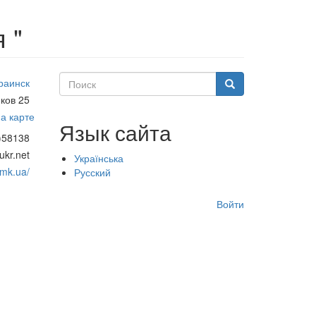
 "
Поиск
раинск
Поиск
ков 25
а карте
Язык сайта
)58138
kr.net
Українська
.mk.ua/
Русский
Меню
Войти
учётной
записи
пользователя