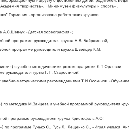
 информационную нагрузку о достижениях детей, родителей, педаг
«Академия творчества», «Мини-музей физкультуры и спорта» .
ка" Гармония »организована работа таких кружков:
е А.С.Шевчук «Детская хореография»;
ебной программе руководителя кружка Н.В.
Байрамовой;
чебной программе руководителя кружка Швейцер К.М.
ужинки») с учебно-методическими рекомендациями Л.П.Орловои
ме руководителя гурткаТ.
Г. Старостиной;
 с учебно-методическими рекомендациями Т.И.Осокинои «Обучени
») по методике М.Зайцева и учебной программой руководителя кру
бной программе руководителя кружка Кристофоль А.О;
) по программе Гунько С., Гусь Л., Лещенко С., «Играя учимся.
Ан