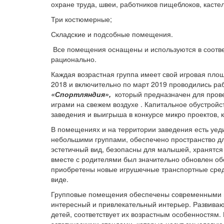
охране труда, швеи, работников пищеблоков, касте
Три костюмерные;
Складские и подсобные помещения.
Все помещения оснащены и используются в соотве
рационально.
Каждая возрастная группа имеет свой игровая пл
2018 и включительно по март 2019 проводились ра
«Спортляндия»,
который предназначен для пров
играми на свежем воздухе .
Капитальное обустройс
заведения и выигрыша в конкурсе микро проектов,
В помещениях и на территории заведения есть уедин
небольшими группами, обеспечено пространство для
эстетичный вид, безопасны для малышей, хранятся
вместе с родителями был значительно обновлен о
приобретены новые игрушечные транспортные сред
виде.
Групповые помещения обеспечены современными м
интересный и привлекательный интерьер.
Развиваю
детей, соответствует их возрастным особенностям.