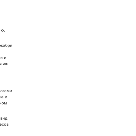
ию,
екабря
и и
стию
гогами
ые и
сном
вид,
есов