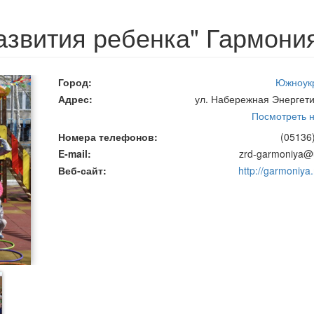
азвития ребенка" Гармония
Город
Южноук
Адрес
ул. Набережная Энергети
Посмотреть н
Номера телефонов
(05136
E-mail
zrd-garmoniya@u
Веб-сайт
http://garmoniya