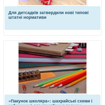
Для дитсадків затвердили нові типові
штатні нормативи
«Пакунок школяра»: шахрайські схеми і