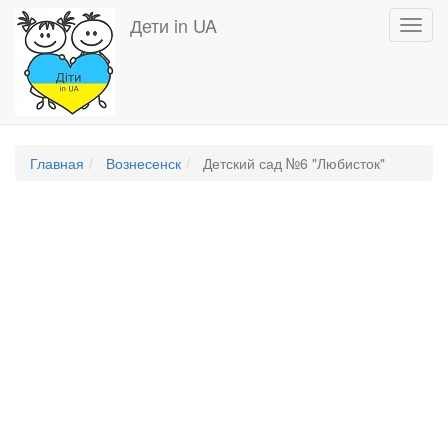
Перейти
Дети in UA
Toggl
к
navig
основному
содержанию
Главная
Вознесенск
Детский сад №6 "Любисток"