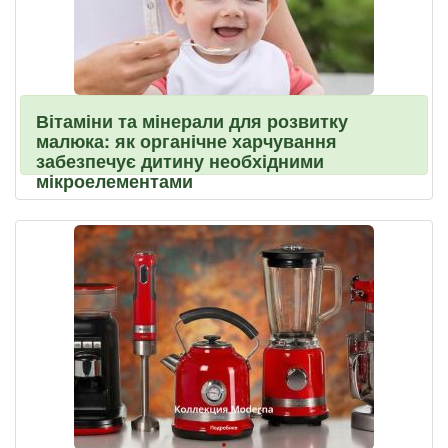
Вітаміни та мінерали для розвитку
малюка: як органічне харчування
забезпечує дитину необхідними
мікроелементами