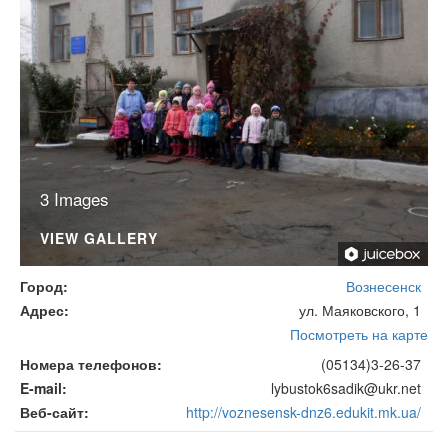
3 Images
VIEW GALLERY
Город
Вознесенск
Адрес
ул. Маяковского, 1
Посмотреть на карте
Номера телефонов
(05134)3-26-37
E-mail
lybustok6sadik@ukr.net
Веб-сайт
http://voznesensk-dnz6.edukit.mk.ua/