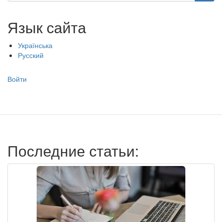
Язык сайта
Українська
Русский
Меню
Войти
учётной
записи
пользователя
Последние статьи: