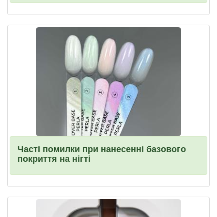
Часті помилки при нанесенні базового
покриття на нігті