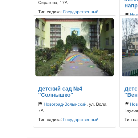
Сирагова, 17А
напр
Тип садика:
Государственный
Нов
Академ
Тип са
Детский сад №4
Детс
"Солнышко"
"Вен
Новоград-Волынский
, ул. Воли,
Нов
7А
Глухов
Тип садика:
Государственный
Тип са