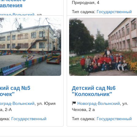
Природная, 4
авления
Тип садика:
Государственный
оград-Волынский
, ул.
ика Лисина, 24
дика:
Государственный
кий сад №5
Детский сад №6
очек"
"Колокольчик"
оград-Волынский
, ул. Юрия
Новоград-Волынский
, ул.
а, 2-А
Чехова, 2 а
дика:
Государственный
Тип садика:
Государственный