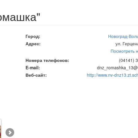
омашка"
Город
Новоград-Вол
Адрес
ул. Герцен
Посмотреть н
Номера телефонов
(04141) 3
E-mail
dnz_romashka_13@u
Веб-сайт
http://www.nv-dnz13.zt.sch