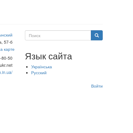
Поиск
ынский
Поиск
а, 57-б
а карте
Язык сайта
-80-50
kr.net
Українська
.in.ua/
Русский
Меню
Войти
учётной
записи
пользователя