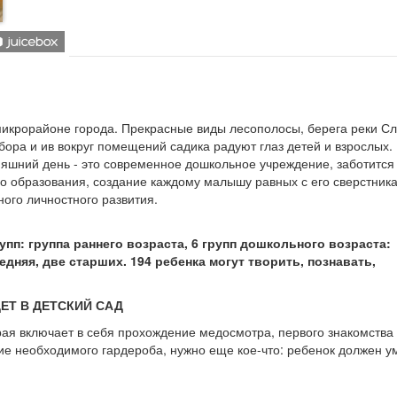
микрорайоне города. Прекрасные виды лесополосы, берега реки Сл
 бора и ив вокруг помещений садика радуют глаз детей и взрослых.
няшний день - это современное дошкольное учреждение, заботится
о образования, создание каждому малышу равных с его сверстник
ого личностного развития.
п: группа раннего возраста, 6 групп дошкольного возраста:
няя, ​​две старших. 194 ребенка могут творить, познавать,
ЕТ В ДЕТСКИЙ САД
рая включает в себя прохождение медосмотра, первого знакомства 
е необходимого гардероба, нужно еще кое-что: ребенок должен у