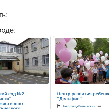
ть:
роде:
кий сад №2
Центр развития ребенк
инка"
"Дельфин"
жественно-
Новоград-Волынский
, ул.
тического