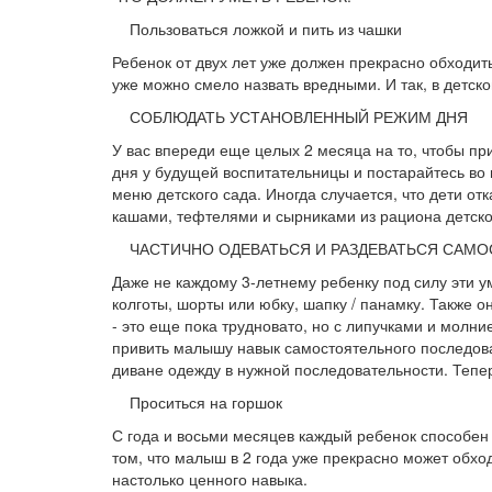
Пользоваться ложкой и пить из чашки
Ребенок от двух лет уже должен прекрасно обходит
уже можно смело назвать вредными. И так, в детско
СОБЛЮДАТЬ УСТАНОВЛЕННЫЙ РЕЖИМ ДНЯ
У вас впереди еще целых 2 месяца на то, чтобы пр
дня у будущей воспитательницы и постарайтесь во 
меню детского сада. Иногда случается, что дети от
кашами, тефтелями и сырниками из рациона детског
ЧАСТИЧНО ОДЕВАТЬСЯ И РАЗДЕВАТЬСЯ САМО
Даже не каждому 3-летнему ребенку под силу эти ум
колготы, шорты или юбку, шапку / панамку. Также о
- это еще пока трудновато, но с липучками и молн
привить малышу навык самостоятельного последоват
диване одежду в нужной последовательности. Тепер
Проситься на горшок
С года и восьми месяцев каждый ребенок способен 
том, что малыш в 2 года уже прекрасно может обход
настолько ценного навыка.