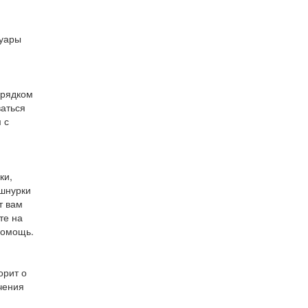
суары
орядком
ваться
 с
ки,
 шнурки
т вам
те на
помощь.
орит о
учения