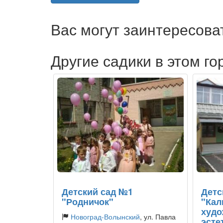
Вас могут заинтересова
Другие садики в этом го
Детский сад №1
Детс
"Родничок"
"Кал
худо
Новоград-Волынский
, ул. Павла
эсте