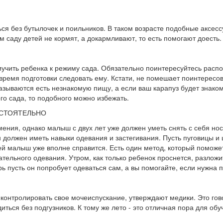
ься без бутылочек и поильников. В таком возрасте подобные аксес
м саду детей не кормят, а докармливают, то есть помогают доесть.
иучить ребенка к режиму сада. Обязательно поинтересуйтесь расп
время подготовки следовать ему. Кстати, не помешает поинтересо
казываются есть незнакомую пищу, а если ваш карапуз будет знаком
о сада, то подобного можно избежать.
СТОЯТЕЛЬНО
ения, однако малыш с двух лет уже должен уметь снять с себя нос
н должен иметь навыки одевания и застегивания. Пусть пуговицы и
ией малыш уже вполне справится. Есть один метод, который поможе
ельного одевания. Утром, как только ребенок проснется, разложи
ь пусть он попробует одеваться сам, а вы помогайте, если нужна 
контролировать свое мочеиспускание, утверждают медики. Это гов
иться без подгузников. К тому же лето - это отличная пора для об