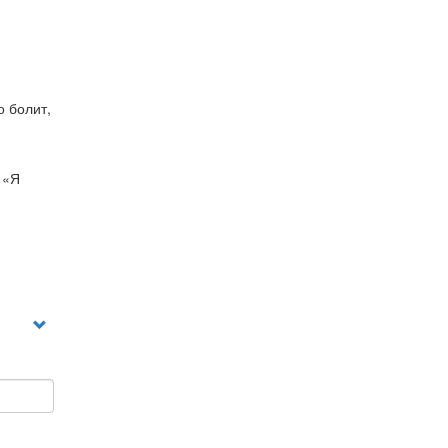
о болит,
 «Я