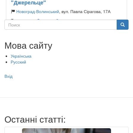
"Джерельце"
Новоград-Волинський
, вул. Павла Сірагова, 17А
Тип садочку:
Державний
Поиск
Поиск
Мова сайту
Українська
Русский
Меню
Вхід
учётной
записи
пользователя
Останні статті: