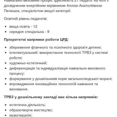
Навчально-виховний процес здійснюють 21 педагог на чолі з
досвідченим енергійним керівником Аллою Анатоліївною
Пелешок, спеціалістом вищої категорії.
Освітній рівень педагогів:
вища освіта - 12
середня спеціальна - 9
Пріоритетні напрямки роботи ЦРД:
збереження фізичного та психічного здоров'я дитини;
інтелектуальний: використання технології ТРВЗ у системі
роботи;
художньо-естетичний;
диференціація та індивідуалізація навчально-виховного
процесу;
формування у дошкільників норм загальнолюдської моралі;
впровадження інноваційних технологій навчання та
виховання.
ТРВЗ у дошкільному закладі має кілька напрямків:
естетична діяльність;
образотворче мистецтво;
казкотерапія;