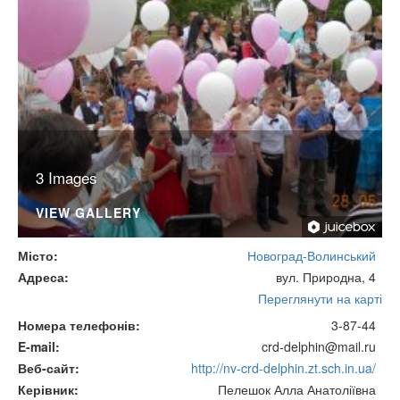
3 Images
VIEW GALLERY
Місто
Новоград-Волинський
Адреса
вул. Природна, 4
Переглянути на карті
Номера телефонів
3-87-44
E-mail
crd-delphin@mail.ru
Веб-сайт
http://nv-crd-delphin.zt.sch.in.ua/
Керівник
Пелешок Алла Анатоліївна