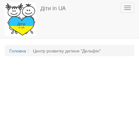
Перейти
Діти in UA
Toggl
до
navig
основного
вмісту
Головна
Центр розвитку дитини "Дельфін"