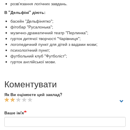
розв'язання логічних завдань.
В "Дельфіні" діють:
басейн "Дельфінятко";
фітобар "Русалонька";
музично-драматичний театр "Перлинка";
гурток дитячої творчості "Чарівниця";
логопедичний пункт для дітей з вадами мови;
психологічний пункт;
футбольний клуб "Футболіст";
гурток англійської мови.
Коментувати
Як Ви оцінюєте цей заклад?
Ваше ім'я