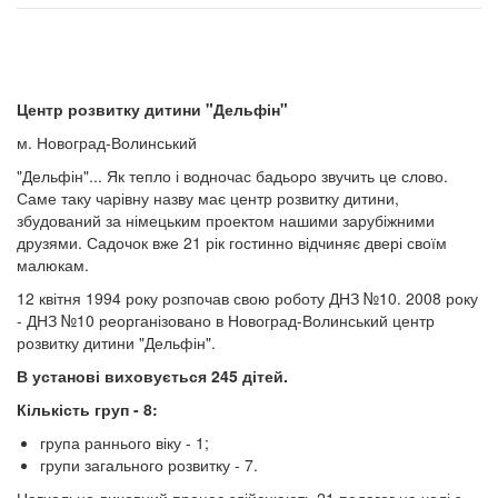
Центр розвитку дитини "Дельфін"
м. Новоград-Волинський
"Дельфін"... Як тепло і водночас бадьоро звучить це слово.
Саме таку чарівну назву має центр розвитку дитини,
збудований за німецьким проектом нашими зарубіжними
друзями. Садочок вже 21 рік гостинно відчиняє двері своїм
малюкам.
12 квітня 1994 року розпочав свою роботу ДНЗ №10. 2008 року
- ДНЗ №10 реорганізовано в Новоград-Волинський центр
розвитку дитини "Дельфін".
В установі виховується 245 дітей.
Кількість груп - 8:
група раннього віку - 1;
групи загального розвитку - 7.