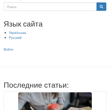
Поиск
Поиск
Язык сайта
Українська
Русский
Меню
Войти
учётной
записи
пользователя
Последние статьи: