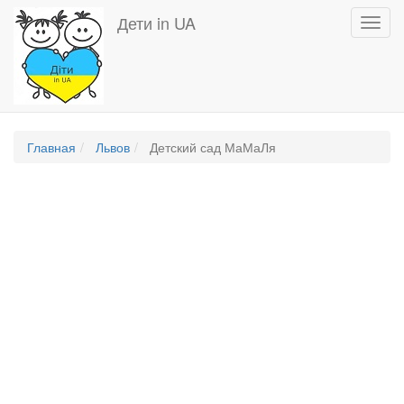
Перейти
Дети in UA
Toggl
к
navig
основному
содержанию
Главная
Львов
Детский сад МаМаЛя