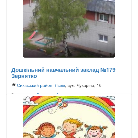
Дошкільний навчальний заклад №179
Зернятко
Сихівський район, Львів
, вул. Чукаріна, 16
Тип садика:
Державний