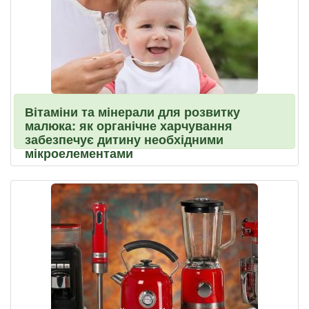
Вітаміни та мінерали для розвитку
малюка: як органічне харчування
забезпечує дитину необхідними
мікроелементами