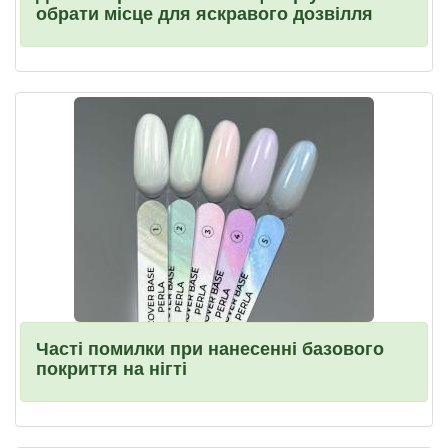
обрати місце для яскравого дозвілля
Часті помилки при нанесенні базового
покриття на нігті