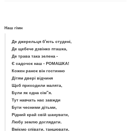
Наш гімн
Де джерельця б'ють студені,
Де щебече дзвінко пташка,
Де трава така зелена -
Є садочок наш - РОМАШКА!
Кожен ранок він гостинно
Дітям двері відчиня
Щоб приходили малята,
Були як одна сім"я.
Тут навчать нас завжди
Бути чесними дітьми,
Рідний край свій шанувати,
Любу землю доглядати.
Вміємо співати, танцювати,