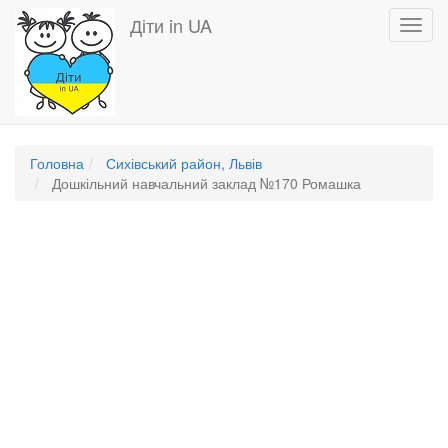
Перейти
Діти in UA
Toggl
до
navig
основного
вмісту
Головна
Сихівський район, Львів
Дошкільний навчальний заклад №170 Ромашка