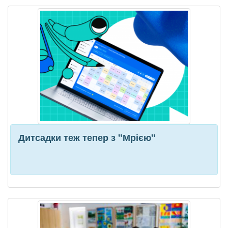
Дитсадки теж тепер з "Мрією"