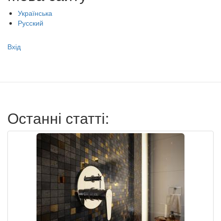
Українська
Русский
Меню
Вхід
учётной
записи
пользователя
Останні статті: