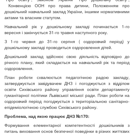
Конвенцією ООН про права дитини, Положенням про
дошкільний навчальний заклад України, іншими нормативними
актами та власним статутом.
Навчальний рік у дошкільному закладі починається 1-го
вересня і закінчується 31-го травня наступного року.
З 1-го червня до 31-го серпня ( оздоровчий період) у
дошкільному закладі проводиться оздоровлення дітей.
Дошкільний заклад здійснює свою діяльність відповідно до
річного плану, який складається на навчальний рік та період
оздоровлення.
План роботи схвалюється педагогічною радою закладу,
затверджується завідувачем ДНЗ і погоджується з відділом
освіти Сихівського району управління освіти департаменту
гуманітарної політики Львівської міської ради. План роботи на
оздоровчий період погоджується з територіальною санітарно-
епідеміологічною службою Сихівського району.
Проблема, над якою працює ДНЗ №170:
Формування елементарної компетентності дошкільників з
питань виховання основ безпечної поведінки в різних життєвих