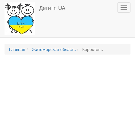
Перейти
Дети in UA
Toggl
к
navig
основному
содержанию
Главная
Житомирская область
Коростень