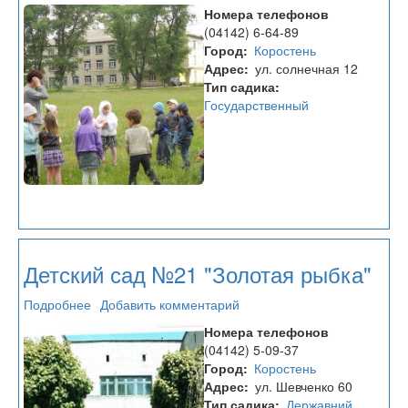
Дошкольное
Номера телефонов
учебное
(04142) 6-64-89
заведение
Город
Коростень
№22
Адрес
ул. солнечная 12
Тип садика
Государственный
Детский сад №21 "Золотая рыбка"
Подробнее
о
Добавить комментарий
Детский
Номера телефонов
сад
(04142) 5-09-37
№21
Город
Коростень
"Золотая
Адрес
ул. Шевченко 60
рыбка"
Тип садика
Державний