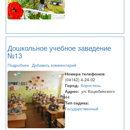
Дошкольное учебное заведение
№13
Подробнее
о
Добавить комментарий
Дошкольное
Номера телефонов
учебное
(04142) 4-24-02
заведение
Город
Коростень
№13
Адрес
ул. Коцюбинского
44
Тип садика
Государственный