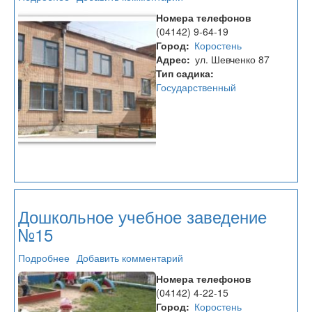
Дошкольное
Номера телефонов
учебное
(04142) 9-64-19
заведение
Город
Коростень
№16
Адрес
ул. Шевченко 87
Тип садика
Государственный
Дошкольное учебное заведение
№15
Подробнее
о
Добавить комментарий
Дошкольное
Номера телефонов
учебное
(04142) 4-22-15
заведение
Город
Коростень