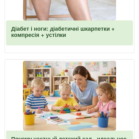
Діабет і ноги: діабетичні шкарпетки +
компресія + устілки
Почему частный детский сад - идеальное