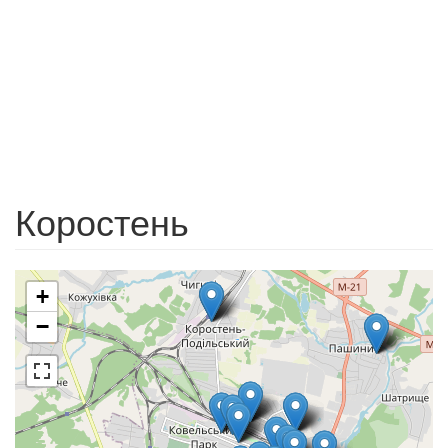
Коростень
+
−