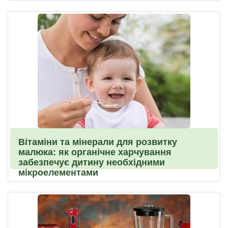
Вітаміни та мінерали для розвитку
малюка: як органічне харчування
забезпечує дитину необхідними
мікроелементами