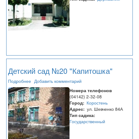
Детский сад №20 "Капитошка"
Подробнее
о
Добавить комментарий
Детский
Номера телефонов
сад
(04142) 2-32-08
№20
Город
Коростень
"Капитошка"
Адрес
ул. Шевченко 84А
Тип садика
Государственный