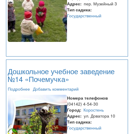
№15
Адрес
пер. Музейный 3
Тип садика
Государственный
Дошкольное учебное заведение
№14 «Почемучка»
Подробнее
о
Добавить комментарий
Дошкольное
Номера телефонов
учебное
(04142) 4-54-30
заведение
Город
Коростень
№14
Адрес
ул. Доватора 10
«Почемучка»
Тип садика
Государственный