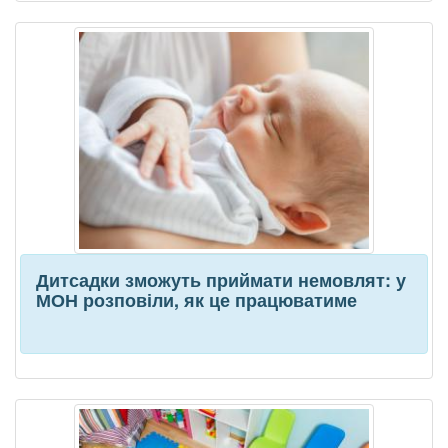
Дитсадки зможуть приймати немовлят: у
МОН розповіли, як це працюватиме