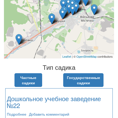
Leaflet
| ©
OpenStreetMap
contributors
Тип садика
Частные
Государственные
садики
садики
Дошкольное учебное заведение
№22
Подробнее
о
Добавить комментарий