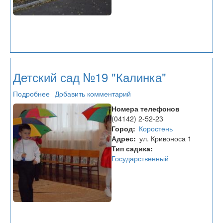
Детский сад №19 "Калинка"
Подробнее
о
Добавить комментарий
Детский
Номера телефонов
сад
(04142) 2-52-23
№19
Город
Коростень
"Калинка"
Адрес
ул. Кривоноса 1
Тип садика
Государственный