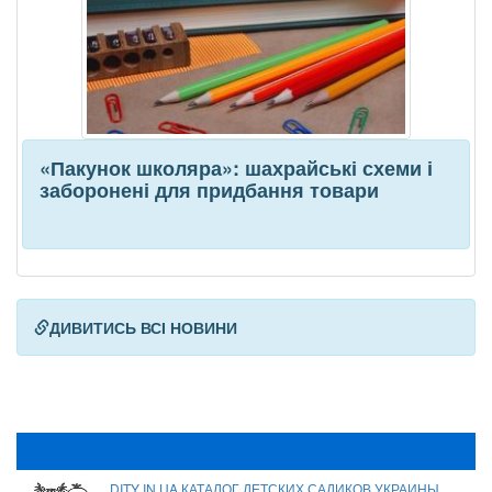
«Пакунок школяра»: шахрайські схеми і
заборонені для придбання товари
ДИВИТИСЬ ВСІ НОВИНИ
DITY IN UA КАТАЛОГ ДЕТСКИХ САДИКОВ УКРАИНЫ