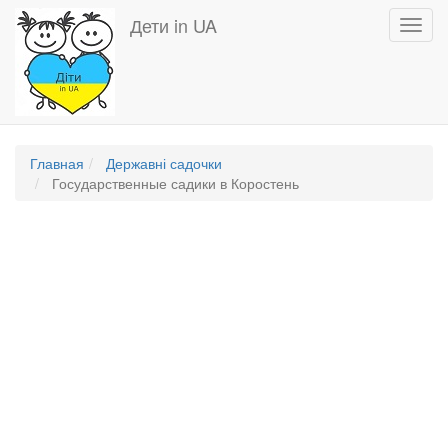
Перейти
Дети in UA
Toggl
к
navig
основному
содержанию
Главная
Державні садочки
Государственные садики в Коростень