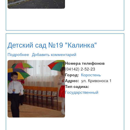
Детский сад №19 "Калинка"
Подробнее
о
Добавить комментарий
Детский
Номера телефонов
сад
(04142) 2-52-23
№19
Город
Коростень
"Калинка"
Адрес
ул. Кривоноса 1
Тип садика
Государственный