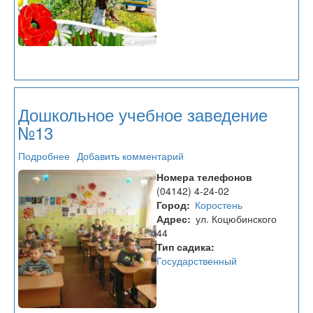
Дошкольное учебное заведение
№13
Подробнее
о
Добавить комментарий
Дошкольное
Номера телефонов
учебное
(04142) 4-24-02
заведение
Город
Коростень
№13
Адрес
ул. Коцюбинского
44
Тип садика
Государственный