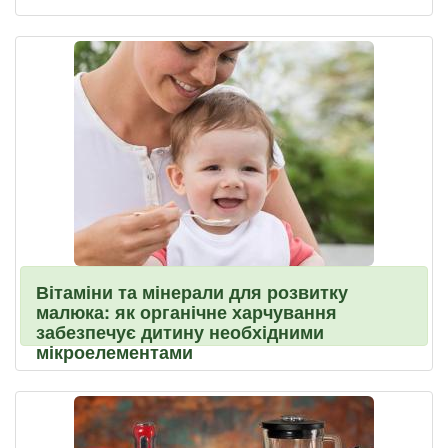
Вітаміни та мінерали для розвитку
малюка: як органічне харчування
забезпечує дитину необхідними
мікроелементами