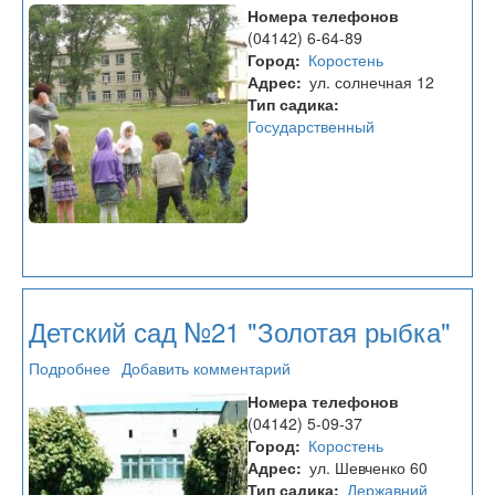
Дошкольное
Номера телефонов
учебное
(04142) 6-64-89
заведение
Город
Коростень
№22
Адрес
ул. солнечная 12
Тип садика
Государственный
Детский сад №21 "Золотая рыбка"
Подробнее
о
Добавить комментарий
Детский
Номера телефонов
сад
(04142) 5-09-37
№21
Город
Коростень
"Золотая
Адрес
ул. Шевченко 60
рыбка"
Тип садика
Державний