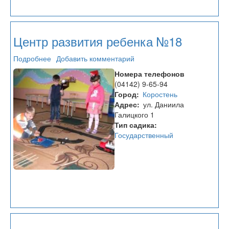
Центр развития ребенка №18
Подробнее
о
Добавить комментарий
Центр
Номера телефонов
развития
(04142) 9-65-94
ребенка
Город
Коростень
№18
Адрес
ул. Даниила
Галицкого 1
Тип садика
Государственный