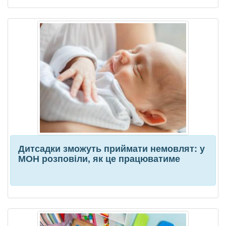
Дитсадки зможуть приймати немовлят: у
МОН розповіли, як це працюватиме