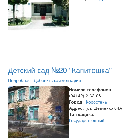
Детский сад №20 "Капитошка"
Подробнее
о
Добавить комментарий
Детский
Номера телефонов
сад
(04142) 2-32-08
№20
Город
Коростень
"Капитошка"
Адрес
ул. Шевченко 84А
Тип садика
Государственный