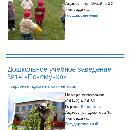
№15
Адрес
пер. Музейный 3
Тип садика
Государственный
Дошкольное учебное заведение
№14 «Почемучка»
Подробнее
о
Добавить комментарий
Дошкольное
Номера телефонов
учебное
(04142) 4-54-30
заведение
Город
Коростень
№14
Адрес
ул. Доватора 10
«Почемучка»
Тип садика
Государственный