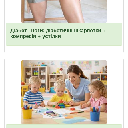
Діабет і ноги: діабетичні шкарпетки +
компресія + устілки