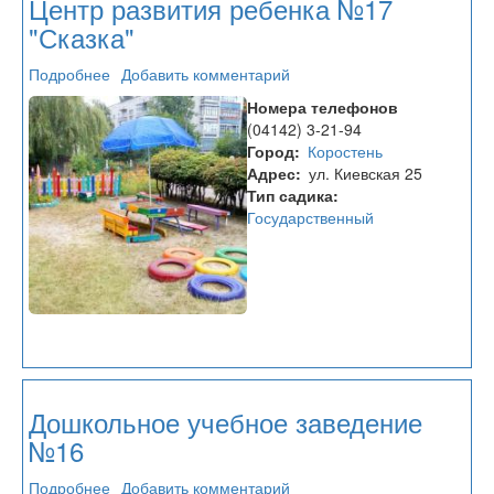
Центр развития ребенка №17
"Сказка"
Подробнее
о
Добавить комментарий
Центр
Номера телефонов
развития
(04142) 3-21-94
ребенка
Город
Коростень
№17
Адрес
ул. Киевская 25
"Сказка"
Тип садика
Государственный
Дошкольное учебное заведение
№16
Подробнее
о
Добавить комментарий