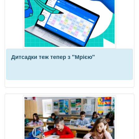
Дитсадки теж тепер з "Мрією"