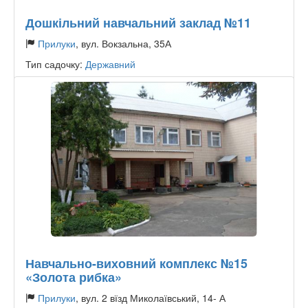
Дошкільний навчальний заклад №11
Прилуки
, вул. Вокзальна, 35А
Тип садочку:
Державний
Навчально-виховний комплекс №15
«Золота рибка»
Прилуки
, вул. 2 вїзд Миколаївський, 14- А