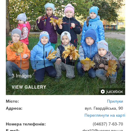
3 Images
VIEW GALLERY
Місто
Прилуки
Адреса
вул. Гвардійська, 90
Переглянути на карті
Номера телефонів
(04637) 7-63-70
E-mail
dnz27@uopmr.gov.ua