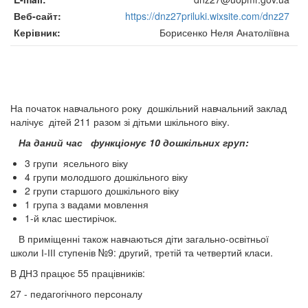
Веб-сайт
https://dnz27priluki.wixsite.com/dnz27
Керівник
Борисенко Неля Анатоліївна
На початок навчального року дошкільний навчальний заклад
налічує дітей 211 разом зі дітьми шкільного віку.
На даний час функціонує 10 дошкільних груп:
3 групи ясельного віку
4 групи молодшого дошкільного віку
2 групи старшого дошкільного віку
1 група з вадами мовлення
1-й клас шестирічок.
В приміщенні також навчаються діти загально-освітньої
школи І-ІІІ ступенів №9: другий, третій та четвертий класи.
В ДНЗ працює 55 працівників:
27 - педагогічного персоналу