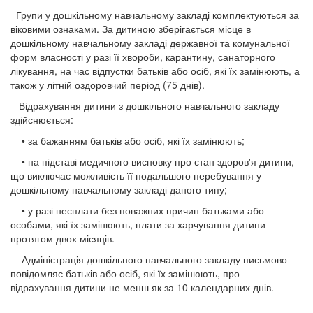
Групи у дошкільному навчальному закладі комплектуються за
віковими ознаками. За дитиною зберігається місце в
дошкільному навчальному закладі державної та комунальної
форм власності у разі її хвороби, карантину, санаторного
лікування, на час відпустки батьків або осіб, які їх замінюють, а
також у літній оздоровчий період (75 днів).
Відрахування дитини з дошкільного навчального закладу
здійснюється:
• за бажанням батьків або осіб, які їх замінюють;
• на підставі медичного висновку про стан здоров'я дитини,
що виключає можливість її подальшого перебування у
дошкільному навчальному закладі даного типу;
• у разі несплати без поважних причин батьками або
особами, які їх замінюють, плати за харчування дитини
протягом двох місяців.
Адміністрація дошкільного навчального закладу письмово
повідомляє батьків або осіб, які їх замінюють, про
відрахування дитини не менш як за 10 календарних днів.