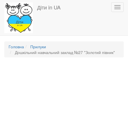
Перейти
Діти in UA
Toggl
до
navig
основного
вмісту
Головна
Прилуки
Дошкільний навчальний заклад №27 "Золотий півник"