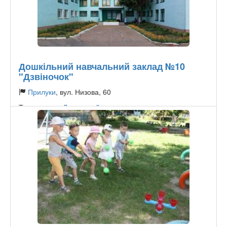
Дошкільний навчальний заклад №10
"Дзвіночок"
Прилуки
, вул. Низова, 60
Тип садочку:
Державний