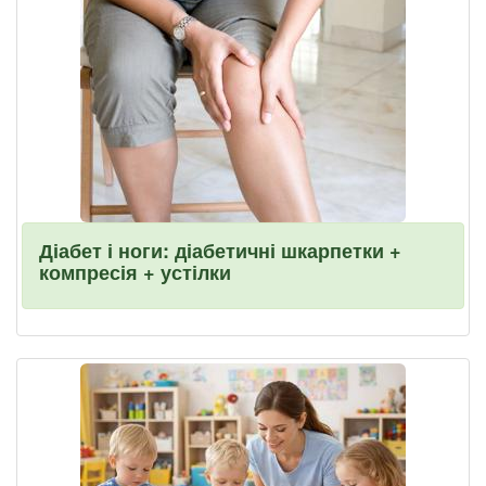
Діабет і ноги: діабетичні шкарпетки +
компресія + устілки