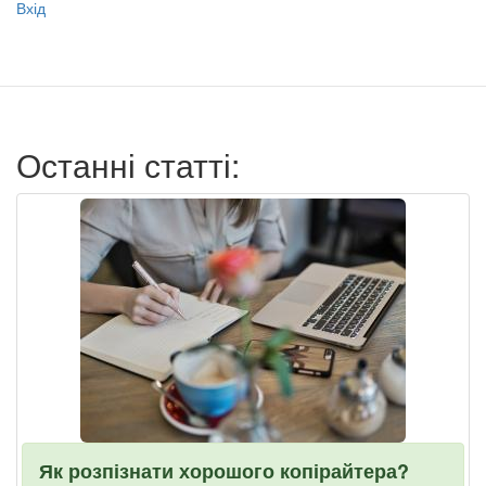
Меню
Вхід
учётной
записи
пользователя
Останні статті:
Як розпізнати хорошого копірайтера?