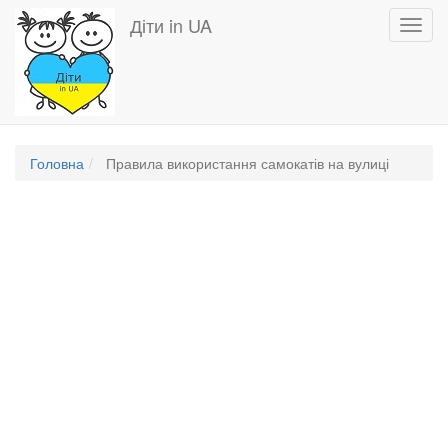
Перейти
Діти in UA
Toggl
до
navig
основного
вмісту
Головна
Правила використання самокатів на вулиці