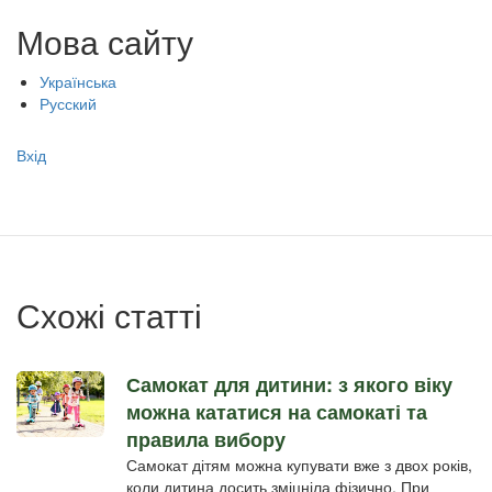
Мова сайту
Українська
Русский
Меню
Вхід
учётной
записи
пользователя
Схожі статті
Самокат для дитини: з якого віку
можна кататися на самокаті та
правила вибору
Самокат дітям можна купувати вже з двох років,
коли дитина досить зміцніла фізично. При