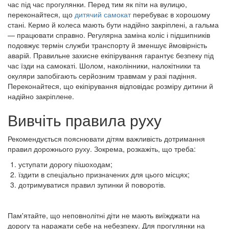
час під час прогулянки. Перед тим як піти на вулицю,
переконайтеся, що
дитячий самокат
перебуває в хорошому
стані. Кермо й колеса мають бути надійно закріплені, а гальма
— працювати справно. Регулярна заміна коліс і підшипників
подовжує термін служби транспорту й зменшує ймовірність
аварій. Правильне захисне екіпірування гарантує безпеку під
час їзди на самокаті. Шолом, наколінники, налокітники та
окуляри запобігають серйозним травмам у разі падіння.
Переконайтеся, що екіпірування відповідає розміру дитини й
надійно закріплене.
Вивчіть правила руху
Рекомендується пояснювати дітям важливість дотримання
правил дорожнього руху. Зокрема, розкажіть, що треба:
уступати дорогу пішоходам;
їздити в спеціально призначених для цього місцях;
дотримуватися правил зупинки й поворотів.
Пам'ятайте, що неповнолітні діти не мають виїжджати на
дорогу та наражати себе на небезпеку. Для прогулянки на