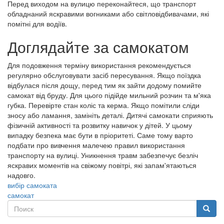
Перед виходом на вулицю переконайтеся, що транспорт
обладнаний яскравими вогниками або світловідбивачами, які
помітні для водіїв.
Доглядайте за самокатом
Для подовження терміну використання рекомендується
регулярно обслуговувати засіб пересування. Якщо поїздка
відбулася після дощу, перед тим як зайти додому помийте
самокат від бруду. Для цього підійде мильний розчин та м'яка
губка. Перевірте стан коліс та керма. Якщо помітили сліди
зносу або ламання, замініть деталі. Дитячі самокати сприяють
фізичній активності та розвитку навичок у дітей. У цьому
випадку безпека має бути в пріоритеті. Саме тому варто
подбати про вивчення малечею правил використання
транспорту на вулиці. Уникнення травм забезпечує безліч
яскравих моментів на свіжому повітрі, які запам'ятаються
надовго.
вибір самоката
самокат
Поиск
Поиск