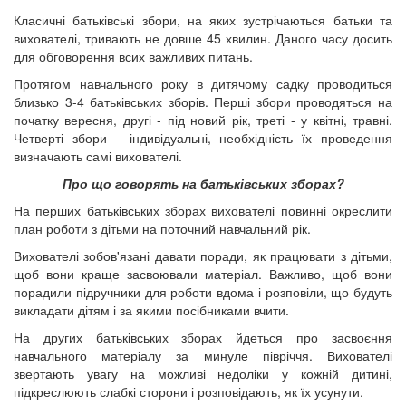
Класичні батьківські збори, на яких зустрічаються батьки та
вихователі, тривають не довше 45 хвилин. Даного часу досить
для обговорення всих важливих питань.
Протягом навчального року в дитячому садку проводиться
близько 3-4 батьківських зборів. Перші збори проводяться на
початку вересня, другі - під новий рік, треті - у квітні, травні.
Четверті збори - індивідуальні, необхідність їх проведення
визначають самі вихователі.
Про що говорять на батьківських зборах?
На перших батьківських зборах вихователі повинні окреслити
план роботи з дітьми на поточний навчальний рік.
Вихователі зобов'язані давати поради, як працювати з дітьми,
щоб вони краще засвоювали матеріал. Важливо, щоб вони
порадили підручники для роботи вдома і розповіли, що будуть
викладати дітям і за якими посібниками вчити.
На других батьківських зборах йдеться про засвоєння
навчального матеріалу за минуле півріччя. Вихователі
звертають увагу на можливі недоліки у кожній дитині,
підкреслюють слабкі сторони і розповідають, як їх усунути.