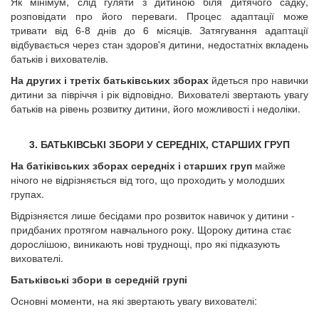
Як мінімум, слід гуляти з дитиною біля дитячого садку,
розповідати про його переваги. Процес адаптації може
тривати від 6-8 днів до 6 місяців. Затягування адаптації
відбувається через стан здоров'я дитини, недостатніх вкладень
батьків і вихователів.
На других і третіх батьківських зборах
йдеться про навички
дитини за півріччя і рік відповідно. Вихователі звертають увагу
батьків на рівень розвитку дитини, його можливості і недоліки.
3. БАТЬКІВСЬКІ ЗБОРИ У СЕРЕДНІХ, СТАРШИХ ГРУП
На батіківських зборах середніх і старших груп
майже
нічого не відрізняється від того, що проходить у молодших
групах.
Відрізняєтся лише бесідами про розвиток навичок у дитини -
придбаних протягом навчального року. Щороку дитина стає
дорослішою, виникають нові труднощі, про які підказують
вихователі.
Батьківські збори в середній групі
Основні моменти, на які звертають увагу вихователі: