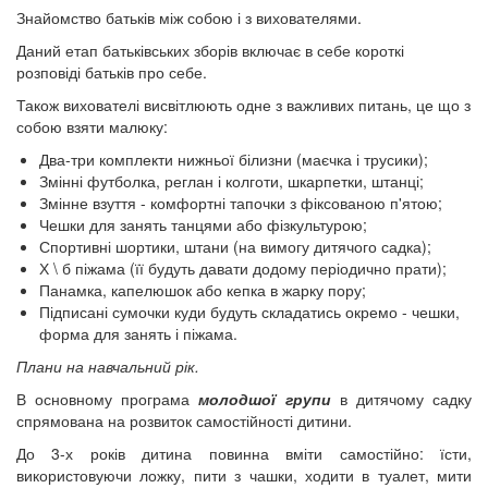
Знайомство батьків між собою і з вихователями.
Даний етап батьківських зборів включає в себе короткі
розповіді батьків про себе.
Також вихователі висвітлюють одне з важливих питань, це що з
собою взяти малюку:
Два-три комплекти нижньої білизни (маєчка і трусики);
Змінні футболка, реглан і колготи, шкарпетки, штанці;
Змінне взуття - комфортні тапочки з фіксованою п'ятою;
Чешки для занять танцями або фізкультурою;
Спортивні шортики, штани (на вимогу дитячого садка);
Х \ б піжама (її будуть давати додому періодично прати);
Панамка, капелюшок або кепка в жарку пору;
Підписані сумочки куди будуть складатись окремо - чешки,
форма для занять і піжама.
Плани на навчальний рік.
В основному програма
молодшої групи
в дитячому садку
спрямована на розвиток самостійності дитини.
До 3-х років дитина повинна вміти самостійно: їсти,
використовуючи ложку, пити з чашки, ходити в туалет, мити