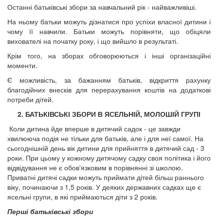
Останні батьківські збори за навчальний рік - найважливіші.
На ньому батьки можуть дізнатися про успіхи власної дитини і
чому її навчили. Батьки можуть порівняти, що обіцяли
вихователі на початку року, і що вийшло в результаті.
Крім того, на зборах обговорюються і інші організаційні
моменти.
Є можливість, за бажанням батьків, відкриття рахунку
благодійних внесків для перерахування коштів на додаткові
потреби дітей.
2. БАТЬКІВСЬКІ ЗБОРИ В ЯСЕЛЬНІЙ, МОЛОШІЙ ГРУПІ
Коли дитина йде вперше в дитячий садок - це завжди
хвилююча подія не тільки для батьків, але і для неї самої. На
сьогоднішній день вік дитини для прийняття в дитячий сад - 3
роки. При цьому у кожному дитячому садку своя політика і його
відвідування не є обов'язковим в порівнянні зі школою.
Приватні дитячі садки можуть приймати дітей більш раннього
віку, починаючи з 1,5 років. У деяких державних садках ще є
ясельні групи, в які приймаються діти з 2 років.
Перші батьківські збори