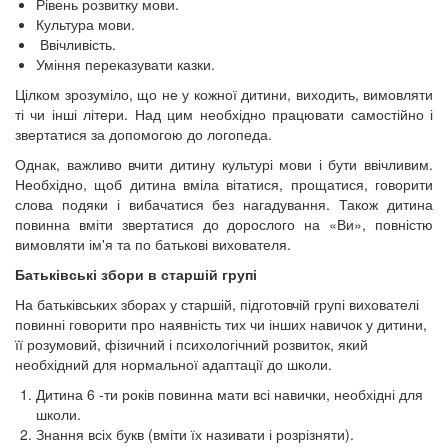
Рівень розвитку мови.
Культура мови.
Ввічливість.
Уміння переказувати казки.
Цілком зрозуміло, що не у кожної дитини, виходить, вимовляти
ті чи інші літери. Над цим необхідно працювати самостійно і
звертатися за допомогою до логопеда.
Однак, важливо вчити дитину культурі мови і бути ввічливим.
Необхідно, щоб дитина вміла вітатися, прощатися, говорити
слова подяки і вибачатися без нагадування. Також дитина
повинна вміти звертатися до дорослого на «Ви», повністю
вимовляти ім'я та по батькові вихователя.
Батьківські збори в старшій групі
На батьківських зборах у старшій, підготовчій групі вихователі
повинні говорити про наявність тих чи інших навичок у дитини,
її розумовий, фізичний і психологічний розвиток, який
необхідний для нормальної адаптації до школи.
Дитина 6 -ти років повинна мати всі навички, необхідні для
школи.
Знання всіх букв (вміти їх називати і розрізняти).