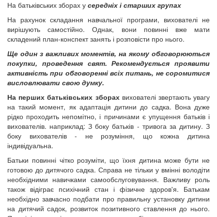
На батьківських зборах у
середніх і старших групах
На рахунок складання навчальної програми, вихователі не
вирішують самостійно. Однак, вони повинні вже мати
складений план-конспект занять і розповісти про нього.
Ще один з важливих моментів, на якому обговорюються
покупки, проведення свят. Рекомендується проявити
активність при обговоренні всіх питань, не соромитися
висловлювати свою думку.
На перших батьківських зборах
вихователі звертають увагу
на такий момент, як адаптація дитини до садка. Вона дуже
рідко проходить непомітно, і причинами є упущення батьків і
вихователів. наприклад: З боку батьків - тривога за дитину. З
боку вихователів - не розуміння, що кожна дитина
індивідуальна.
Батьки повинні чітко розуміти, що їхня дитина може бути не
готовою до дитячого садка. Справа не тільки у вмінні володіти
необхідними навичками самообслуговування. Важливу роль
також відіграє психічний стан і фізичне здоров'я. Батькам
необхідно завчасно подбати про правильну установку дитини
на дитячий садок, розвиток позитивного ставлення до нього.