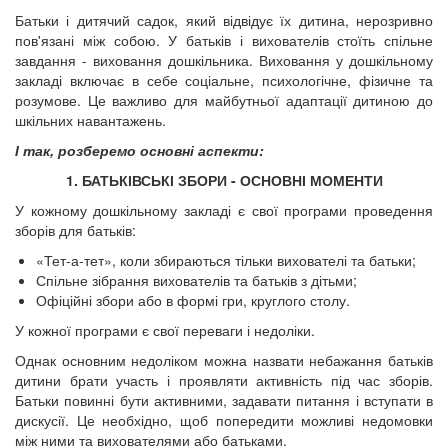
Батьки і дитячий садок, який відвідує їх дитина, нерозривно
пов'язані між собою. У батьків і вихователів стоїть спільне
завдання - виховання дошкільника. Виховання у дошкільному
закладі включає в себе соціальне, психологічне, фізичне та
розумове. Це важливо для майбутньої адаптації дитиною до
шкільних навантажень.
І так, розберемо основні аспекти:
1. БАТЬКІВСЬКІ ЗБОРИ - ОСНОВНІ МОМЕНТИ
У кожному дошкільному закладі є свої програми проведення
зборів для батьків:
«Тет-а-тет», коли збираються тільки вихователі та батьки;
Спільне зібрання вихователів та батьків з дітьми;
Офіційні збори або в формі гри, круглого столу.
У кожної програми є свої переваги і недоліки.
Однак основним недоліком можна назвати небажання батьків
дитини брати участь і проявляти активність під час зборів.
Батьки повинні бути активними, задавати питання і вступати в
дискусії. Це необхідно, щоб попередити можливі недомовки
між ними та вихователями або батьками.