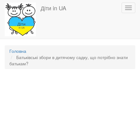
Перейти
Діти in UA
Toggl
до
navig
основного
вмісту
Головна
Батьківські збори в дитячому садку, що потрібно знати
батькам?