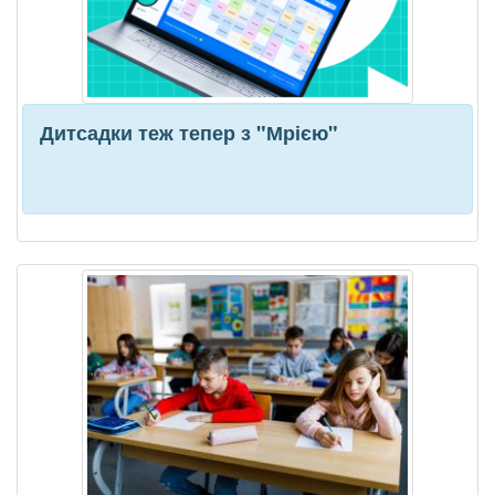
Дитсадки теж тепер з "Мрією"