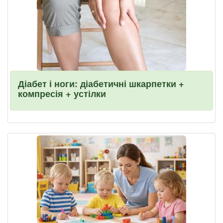
Діабет і ноги: діабетичні шкарпетки +
компресія + устілки