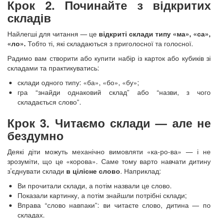
Крок 2. Починайте з відкритих
складів
Найлегші для читання — це
відкриті склади типу «ма», «са»,
«ло».
Тобто ті, які складаються з приголосної та голосної.
Радимо вам створити або купити набір із карток або кубиків зі
складами та практикуватись:
склади одного типу: «ба», «бо», «бу»;
гра “знайди однаковий склад” або “назви, з чого
складається слово”.
Крок 3. Читаємо склади — але не
бездумно
Деякі діти можуть механічно вимовляти «ка-ро-ва» — і не
зрозуміти, що це «корова». Саме тому варто навчати дитину
з’єднувати склади
в цілісне слово
. Наприклад:
Ви прочитали склади, а потім назвали це слово.
Показали картинку, а потім знайшли потрібні склади;
Вправа “слово навпаки”: ви читаєте слово, дитина — по
складах.