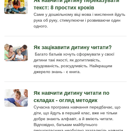
Як навчити дитину переказувати
текст: 8 простих кроків
Саме у дошкільному віці мова і мислення йдуть
рука об руку, стимулюючи і розвиваючи один
одного.
Як зацікавити дитину читати?
Багато батьків хочуть сформувати у своєї
дитини такі якості, як допитливість,
ерудованість, розсудливість. Найкращим
джерело знань - є книга.
Як навчити дитину читати по
складах - огляд методик
Сучасна програма навчання передбачає, що
діти, що йдуть в перший клас, вже не тільки
добре знають алфавіт, а й вміють читати.
Відповідно, батькам майбутнього
першокласника необхідно заздалегідь навчити