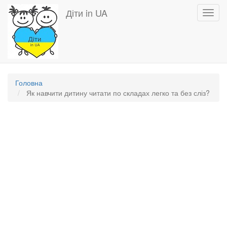
Перейти
Діти in UA
Toggl
до
navig
основного
вмісту
Головна
Як навчити дитину читати по складах легко та без сліз?