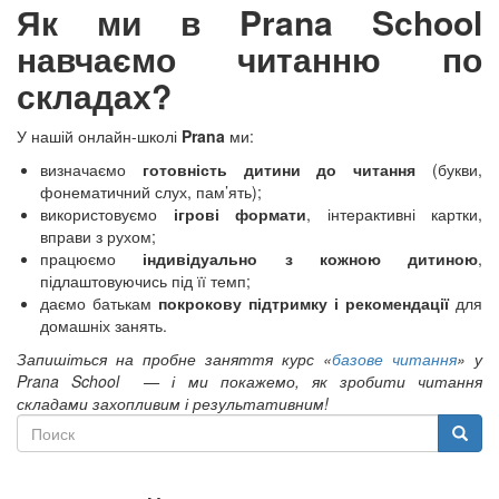
Як ми в Prana School
навчаємо читанню по
складах?
У нашій онлайн-школі
Prana
ми:
визначаємо
готовність дитини до читання
(букви,
фонематичний слух, пам’ять);
використовуємо
ігрові формати
, інтерактивні картки,
вправи з рухом;
працюємо
індивідуально з кожною дитиною
,
підлаштовуючись під її темп;
даємо батькам
покрокову підтримку і рекомендації
для
домашніх занять.
Запишіться на пробне заняття курс «
базове читання
» у
Prana
School
— і ми покажемо, як зробити читання
складами захопливим і результативним!
Поиск
Поиск