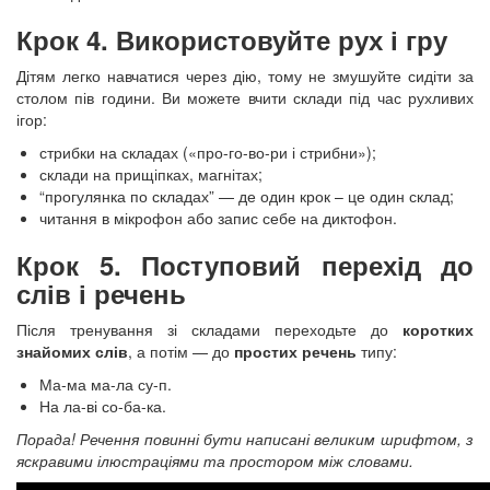
Крок 4. Використовуйте рух і гру
Дітям легко навчатися через дію, тому не змушуйте сидіти за
столом пів години. Ви можете вчити склади під час рухливих
ігор:
стрибки на складах («про-го-во-ри і стрибни»);
склади на прищіпках, магнітах;
“прогулянка по складах” — де один крок – це один склад;
читання в мікрофон або запис себе на диктофон.
Крок 5. Поступовий перехід до
слів і речень
Після тренування зі складами переходьте до
коротких
знайомих слів
, а потім — до
простих речень
типу:
Ма-ма ма-ла су-п.
На ла-ві со-ба-ка.
Порада! Речення повинні бути написані великим шрифтом, з
яскравими ілюстраціями та простором між словами.