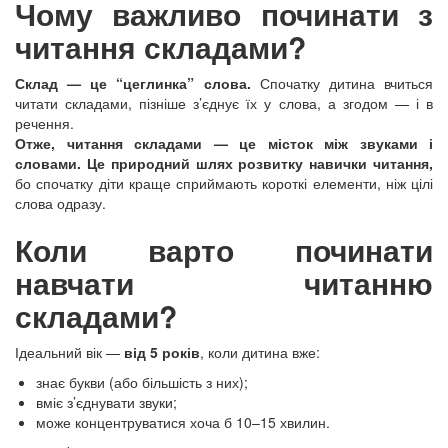
Чому важливо починати з
читання складами?
Склад — це “цеглинка” слова.
Спочатку дитина вчиться
читати складами, пізніше з’єднує їх у слова, а згодом — і в
речення.
Отже, читання складами — це місток між звуками і
словами.
Це природний шлях розвитку навички читання,
бо спочатку діти краще сприймають короткі елементи, ніж цілі
слова одразу.
Коли варто починати
навчати читанню
складами?
Ідеальний вік —
від 5 років
, коли дитина вже:
знає букви (або більшість з них);
вміє з’єднувати звуки;
може концентруватися хоча б 10–15 хвилин.