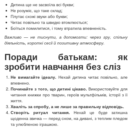
Дитина ще не засвоїла всі букви;
Не розуміє, що таке склад;
Плутає схожі звуки або букви;
Читає повільно та швидко втомлюється;
Боїться помилитися, і тому втратила впевненість.
Важливо — не тиснути, а допомогти: через гру, спільну
діяльність, короткі сесії й позитивну атмосферу.
Поради батькам: як
зробити навчання без сліз
Не вимагайте ідеалу.
Нехай дитина читає повільно, але
впевнено.
Починайте з того, що дитині цікаво.
Використовуйте для
читання книжки про тварин, героїв мультфільмів, історії з її
життя.
Хваліть за спробу, а не лише за правильну відповідь.
Створіть ритуал читання.
Нехай це буде затишна
щоденна звичка — перед сном, на дивані, з теплим пледом
та улюбленою іграшкою.