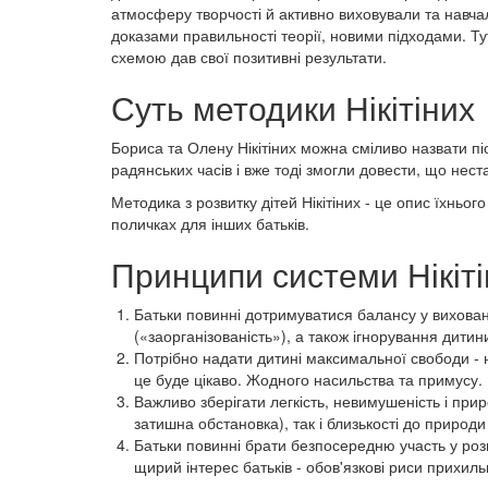
атмосферу творчості й активно виховували та навча
доказами правильності теорії, новими підходами. Ту
схемою дав свої позитивні результати.
Суть методики Нікітіних
Бориса та Олену Нікітіних можна сміливо назвати пі
радянських часів і вже тоді змогли довести, що нес
Методика з розвитку дітей Нікітіних - це опис їхньо
поличках для інших батьків.
Принципи системи Нікіті
Батьки повинні дотримуватися балансу у вихованн
(«заорганізованість»), а також ігнорування дитин
Потрібно надати дитині максимальної свободи - н
це буде цікаво. Жодного насильства та примусу.
Важливо зберігати легкість, невимушеність і при
затишна обстановка), так і близькості до природи 
Батьки повинні брати безпосередню участь у розви
щирий інтерес батьків - обов'язкові риси прихильн