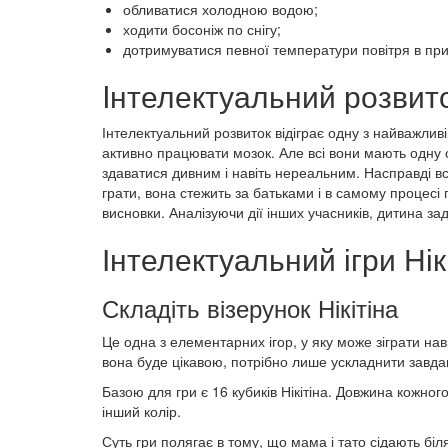
обливатися холодною водою;
ходити босоніж по снігу;
дотримуватися певної температури повітря в пр
Iнтелектуальний розвито
Інтелектуальний розвиток відіграє одну з найважливі
активно працювати мозок. Але всі вони мають одну 
здаватися дивним і навіть нереальним. Насправді в
грати, вона стежить за батьками і в самому процесі
висновки. Аналізуючи дії інших учасників, дитина з
Інтелектуальний ігри Нік
Складіть візерунок Нікітіна
Це одна з елементарних ігор, у яку може зіграти нав
вона буде цікавою, потрібно лише ускладнити завда
Базою для гри є 16 кубиків Нікітіна. Довжина кожн
інший колір.
Суть гри полягає в тому, що мама і тато сідають біля