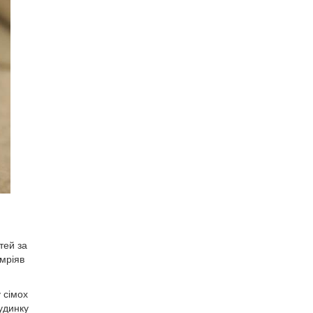
тей за
 мріяв
 сімох
удинку