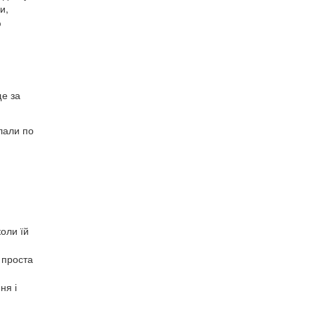
и,
ю
ще за
клали по
коли їй
 проста
ня і