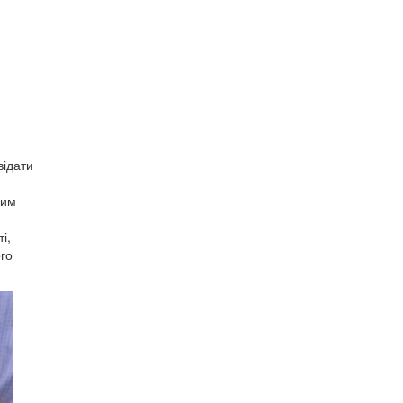
відати
ним
і,
ого