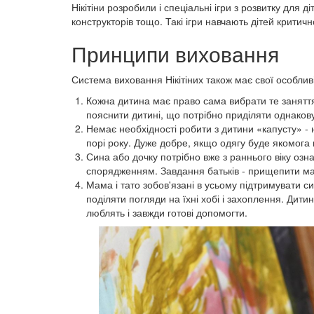
Нікітіни розробили і спеціальні ігри з розвитку для д
конструкторів тощо. Такі ігри навчають дітей критичн
Принципи виховання
Система виховання Нікітіних також має свої особлив
Кожна дитина має право сама вибрати те заняття
пояснити дитині, що потрібно приділяти однакову
Немає необхідності робити з дитини «капусту» - 
порі року. Дуже добре, якщо одягу буде якомога
Сина або дочку потрібно вже з раннього віку озн
спорядженням. Завдання батьків - прищепити мал
Мама і тато зобов'язані в усьому підтримувати си
поділяти погляди на їхні хобі і захоплення. Дити
люблять і завжди готові допомогти.