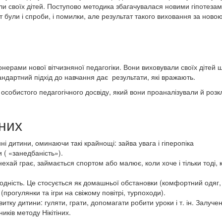
ли своїх дітей. Поступово методика збагачувалася новими гіпотезам
т були і спроби, і помилки, але результат такого виховання за ново
онерами нової вітчизняної педагогіки. Вони виховували своїх дітей 
тандартний підхід до навчання дає результати, які вражають.
го особистого педагогічного досвіду, який вони проаналізували й роз
них
і дитини, оминаючи такі крайнощі: зайва увага і гіперопіка
и ( «занедбаність»).
ехай грає, займається спортом або малює, коли хоче і тільки тоді, 
родність. Це стосується як домашньої обстановки (комфортний одяг,
(прогулянки та ігри на свіжому повітрі, турпоходи).
тку дитини: гуляти, грати, допомагати робити уроки і т. ін. Залучен
иків методу Нікітіних.