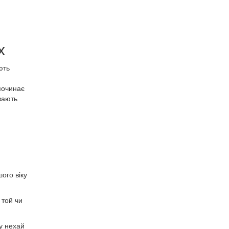
их
ють
починає
вають
ого віку
 той чи
ку нехай