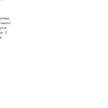
правді
 самого
руєте
ом. З
де