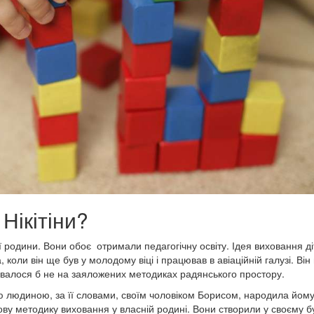
Нікітіни?
ої родини. Вони обоє отримали педагогічну освіту. Ідея виховання ді
ли він ще був у молодому віці і працював в авіаційній галузі. Він
увалося б не на заяложених методиках радянського простору.
ною людиною, за її словами, своїм чоловіком Борисом, народила йому
ву методику виховання у власній родині. Вони створили у своєму б