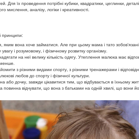
ітей. Для їх проведення потрібні кубики, квадратики, цеглинки, деталі
ого мислення, аналізу, логіки і креативності.
і принципи:
, яким вона хоче займатися. Але при цьому мама і тато зобов'язані
 увагу і розумовому, і фізичному розвитку організму.
надягати на неї велику кількість одягу. Утеплення малюка має відпо
 менше.
айомити з різними видами спорту, з різними тренажерами і відповід
юкові любов до спорту і фізичної культури.
на або дочку, завжди цікавитися тим, що відбувається в їхньому житт
на повинна відчувати, що вона з батьками на одній хвилі, що вони й