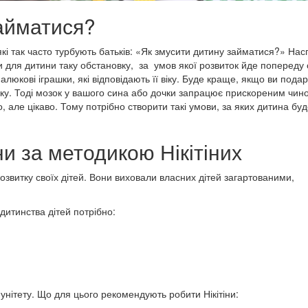
айматися?
які так часто турбують батьків: «Як змусити дитину займатися?» Нас
и для дитини таку обстановку, за умов якої розвиток йде попереду
люкові іграшки, які відповідають її віку. Буде краще, якщо ви пода
 віку. Тоді мозок у вашого сина або дочки запрацює прискореним чин
о, але цікаво. Тому потрібно створити такі умови, за яких дитина бу
и за методикою Нікітіних
розвитку своїх дітей. Вони виховали власних дітей загартованими,
 дитинства дітей потрібно:
мунітету. Що для цього рекомендують робити Нікітіни: