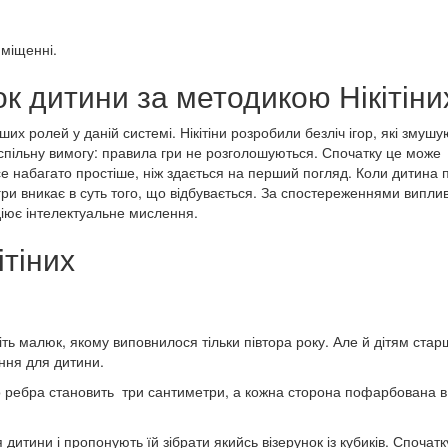
иміщенні.
к дитини за методикою Нікітін
ших ролей у даній системі. Нікітіни розробили безліч ігор, які змушу
спільну вимогу: правила гри не розголошуються. Спочатку це може
се набагато простіше, ніж здається на перший погляд. Коли дитина 
 гри вникає в суть того, що відбувається. За спостереженнями випли
адіює інтелектуальне мислення.
ітіних
іть малюк, якому виповнилося тільки півтора року. Але й дітям старш
ння для дитини.
ого ребра становить три сантиметри, а кожна сторона пофарбована в
 дитини і пропонують їй зібрати якийсь візерунок із кубиків. Спочат