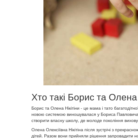
Хто такі Борис та Олена 
Борис та Олена Нікітіни - це мама і тато багатодітн
новою системою виношувалася у Бориса Павловича, ко
створити власну школу, де молоде покоління вихов
Олена Олексіївна Нікітіна після зустрічі з прекрас
дітей. Разом вони прийняли рішення запровадити но