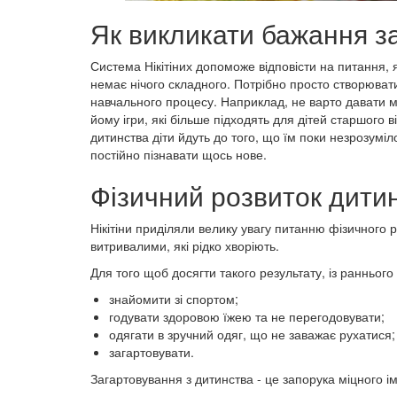
Як викликати бажання з
Система Нікітіних допоможе відповісти на питання, 
немає нічого складного. Потрібно просто створюват
навчального процесу. Наприклад, не варто давати ма
йому ігри, які більше підходять для дітей старшого
дитинства діти йдуть до того, що їм поки незрозуміл
постійно пізнавати щось нове.
Фізичний розвиток дитин
Нікітіни приділяли велику увагу питанню фізичного 
витривалими, які рідко хворіють.
Для того щоб досягти такого результату, із раннього
знайомити зі спортом;
годувати здоровою їжею та не перегодовувати;
одягати в зручний одяг, що не заважає рухатися;
загартовувати.
Загартовування з дитинства - це запорука міцного і