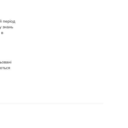
й період
у знань
 в
ьовані
аються