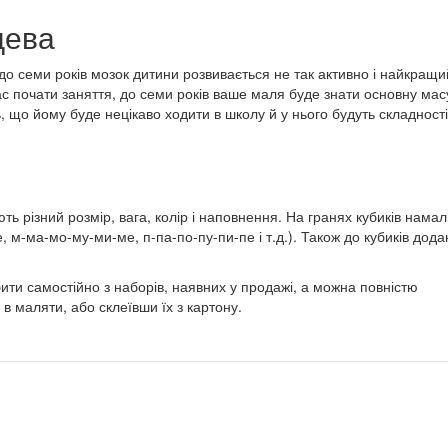
цева
до семи років мозок дитини розвивається не так активно і найкращи
ас почати заняття, до семи років ваше маля буде знати основну мас
, що йому буде нецікаво ходити в школу й у нього будуть складності
ють різний розмір, вага, колір і наповнення. На гранях кубиків намал
е, м-ма-мо-му-ми-ме, п-па-по-пу-пи-пе і т.д.). Також до кубиків дод
ити самостійно з наборів, наявних у продажі, а можна повністю
 в маляти, або склеївши їх з картону.