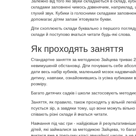
Залежно від того які звуки складаються в складі, куб
складами заповнені чимось дзвенячим, наприклад, 
глухий звук. Кубики із голосними складами заповню
допомагає дітям запам´ятовувати букви.
Діти схоплюють склади буквально з першого погляду,
склади й поступово вчаться читати будь-які слова.
Як проходять заняття
Стандартне заняття за методикою Зайцева триває 25 
невимушеній обстановці. Діти почувають себе абсол
дати весь набір кубиків, маленький мозок надзвича
дитину, навпаки, ознайомившись із усіма кубиками ві
розміру.
Багато дитячих садків і школи застосовують методик
Заняття, як правило, також проходять у вільній легкі
псується зір, а завдяки тому, що вони можуть вільно
співають різні склади й вчаться читати.
Навчання під час гри - найдієвіше й результативні
дітей, які займалися за методикою Зайцева, то багат
вчитися вже в третьому класі звичайної школи, а не