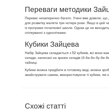
Переваги методики Зай
Переваг незаперечно багато. Учені вже довели, що 
для розвитку маляти три-чотири роки. Якщо в цей ч
із програми початкової школи. Однак це не виходить
спілкуванні з однолітками.
Кубики Зайцева
Набір Зайцева складається з 52 кубиків, всі вони ма
склади, написані на зразок складів (б-ба-бо-бу-би-б
таблиці.
Кубики можна придбати в готовому виді, можна зроб
змайструвати самим, використовуючи ті кубики, які є
Схожі статті