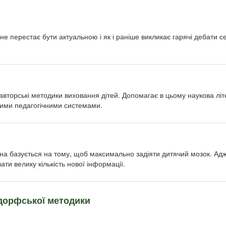
не перестає бути актуальною і як і раніше викликає гарячі дебати се
авторські методики виховання дітей. Допомагає в цьому наукова літ
ними педагогічними системами.
а базується на тому, щоб максимально задіяти дитячий мозок. Адже
ти велику кількість нової інформації.
ьдорфської методики