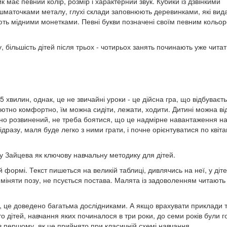
ик має певний колір, розмір і характерний звук. Кубики із дзвінкими
шматочками металу, глухі склади заповнюють деревинками, які вид
ють мідними монетками. Певні букви позначені своїм певним кольор
 більшість дітей після трьох - чотирьох занять починають уже чита
хвилин, однак, це не звичайні уроки - це дійсна гра, що відбуваєть
ютно комфортно, їм можна сидіти, лежати, ходити. Дитині можна ві
йно розвинений, не треба боятися, що це надмірне навантаження н
дразу, маля буде легко з ними грати, і почне орієнтуватися по квіта
у Зайцева як ключову навчальну методику для дітей.
й формі. Текст пишеться на великій таблиці, дивлячись на неї, у діт
 міняти позу, не псується постава. Малята із задоволенням читають 
ше, це доведено багатьма дослідниками. А якщо врахувати приклади 
о дітей, навчання яких починалося в три роки, до семи років були г
 в першому, як це прийнято при класичній схемі навчання.