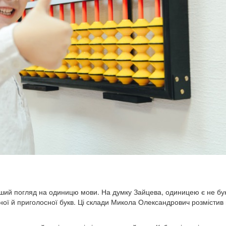
нший погляд на одиницю мови. На думку Зайцева, одиницею є не бук
сної й приголосної букв. Ці склади Микола Олександрович розмістив