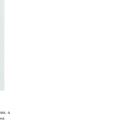
ва, а
 на