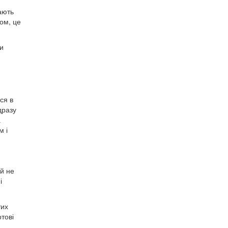
ають
ом, це
ти
ся в
дразу
а
м і
ей не
і
тих
отові