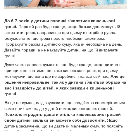
До 6-7 років у дитини повинні з'являтися кишенькові
гроші.
Перший раз буде краще, якщо батьки допоможуть їй
витратити гроші, направивши при цьому в потрібне русло.
Безумовно те, що гроші просто необхідні школярам.
Прорахуйте разом з дитиною суму, яка їй необхідна на день.
Давайте поради, а не наказуйте дитині, на що їй витрачати
гроші.
Дуже часто дорослі думають, що буде краще, якщо дитина в
принципі не знатиме, що таке кишенькові гроші, при цьому
мотивуючи, що вона ще не заробляє, і на все свій час.
Але це
рішення неправильне, так як у дитини з'явиться образа на
вас і заздрість до дітей, у яких завжди є кишенькові
гроші.
Як це не сумно, слід зауважити, що злодійство спостерігається
саме в тих сім'ях, де у дітей немає кишенькових грошей.
Психологи радять давати стільки кишенькових грошей
своїй дитині, скільки ви можете собі дозволити.
Якщо
дитина засмучена, що ви даєте їй маленьку суму, то поясніть