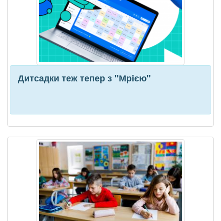
Дитсадки теж тепер з "Мрією"