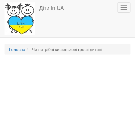
Перейти
Діти in UA
Toggl
до
navig
основного
вмісту
Головна
Чи потрібні кишенькові гроші дитині