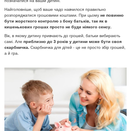
позначатися на вашій дитині.
Найголовніше, щоб ваше чадо навчилося правильно
розпоряджатися грошовими коштами. При цьому
не повинно
бути жорсткого контролю з боку батьків, так як в
кишенькових грошах просто не буде ніякого сенсу.
Вік, в якому дитину привчають до грошей, батьки вибирають
самі. Але
приблизно до 3 років у дитини може бути своя
скарбничка.
Скарбничка для дітей - це не просто збір грошей,
а й гра.