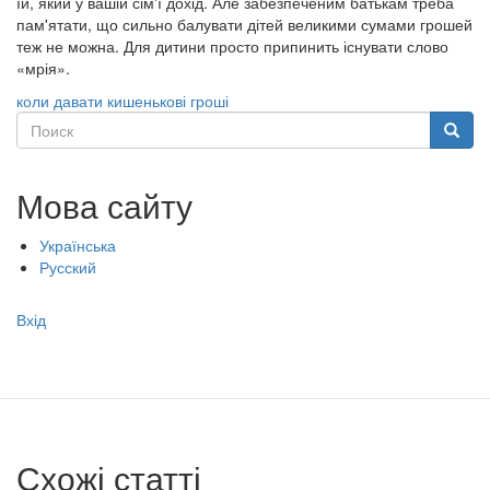
їй, який у вашій сім'ї дохід. Але забезпеченим батькам треба
пам'ятати, що сильно балувати дітей великими сумами грошей
теж не можна. Для дитини просто припинить існувати слово
«мрія».
коли давати кишенькові гроші
Поиск
Поиск
Мова сайту
Українська
Русский
Меню
Вхід
учётной
записи
пользователя
Схожі статті