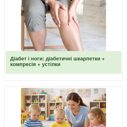
Діабет і ноги: діабетичні шкарпетки +
компресія + устілки