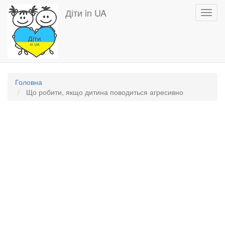
Перейти
Діти in UA
Toggl
до
navig
основного
вмісту
Головна
Що робити, якщо дитина поводиться агресивно