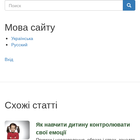
Поиск
Поиск
Мова сайту
Українська
Русский
Меню
Вхід
учётной
записи
пользователя
Схожі статті
Як навчити дитину контролювати
свої емоції
Примхи і невдоволення, образа і страх, занадто