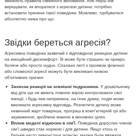
змінюють правила сімейного виховання. Але перш ніж
вирішувати, як впоратися з агресією дитини, потрібно
встановити причини такої поведінки. Можливо, турбуватися
абсолютно нема про що.
Звідки береться агресія?
Агресивна поведінка зазвичай є відповідною реакцією дитини
на емоційний дискомфорт. Їй може бути страшно чи прикро,
боляче або просто нудно. Спалахи люті з проявом фізичної
або словесної агресії можуть бути викликані низкою
об'єктивних причин:
Захисна реакція на зовнішні подразники.
У дошкільному
віці діти ще не вміють повною мірою контролювати свої
емоції, і будь-яка неприємна, на їхню думку, подія може
викликати агресивну відповідь. Розлютити дитину може
невинний жарт товариша, програш в комп'ютерній грі або
зауваження, зроблене мамою в виховних цілях.
Вплив моделі відносин в сім'ї.
Поведінка дорослих членів
сім'ї швидко стає нормою і для дитини. Якщо хтось із
батьків часто демонструє агресію, малюк буде вважати