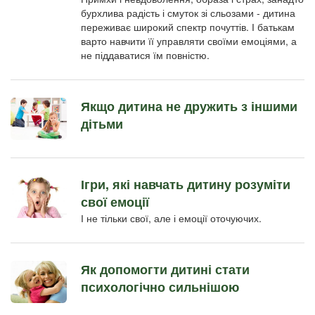
бурхлива радість і смуток зі сльозами - дитина
переживає широкий спектр почуттів. І батькам
варто навчити її управляти своїми емоціями, а
не піддаватися їм повністю.
Якщо дитина не дружить з іншими
дітьми
Ігри, які навчать дитину розуміти
свої емоції
І не тільки свої, але і емоції оточуючих.
Як допомогти дитині стати
психологічно сильнішою