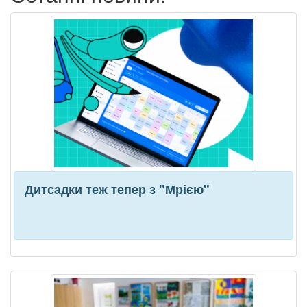
Дитсадки теж тепер з "Мрією"