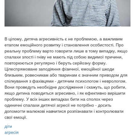
В цілому, дитяча агресивність є не проблемою, а важливим
етапом емоційного розвитку і становлення особистості. Про
реальну проблему варто говорити лише в тому випадку, якщо
спалахи злості і гніву не мають під собою видимої причини,
повторюються регулярно і беруть серйозну форму.
Цілеспрямоване заподіяння фізичної, емоційної шкоди
близьким, ровесникам або тваринам є значним приводом для
спілкування з фахівцями - дитячим психологом і неврологом.
Вони проведуть необхідне дослідження і скажуть, що робити,
якщо дитина поводиться агресивно, і як ефективно вирішити
проблему. У всіх інших випадках бити на сполох через
одиничні спалахи дитячої агресії не потрібно - досить
допомогти малюкові навчитися розпізнавати і контролювати
свої емоції.
діти
агресія