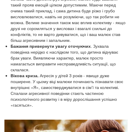
такий прояв емоцій цілком допустимим. Маючи перед
очима такий приклад, і сама дитина буде різко і грубо
висловлюватися, навіть не розуміючи, що так робити не
можна. Велике значення також має вплив колективу - якщо
друзі не соромляться у висловах і взагалі схильні до
конфліктів, то не варто дивуватися, що і ваш малюк став
більш агресивним і запальним.
Бажання привернути увагу оточуючих
. Зухвала
поведінка нерідко є наслідком того, що дитина відчуває
брак уваги. Виявляючи характер, малюк просто
намагається виправити несправедливість ситуації, що
склалася.
Вікова криза.
Агресія у дітей 3 років - явище дуже
поширене. У цьому віці малюки починають пізнавати своє
внутрішнє «Я», самостверджуватися в сім'ї та колективі.
Спалахи агресивної поведінки стають частиною
психологічного розвитку і в міру дорослішання успішно
«гасяться».