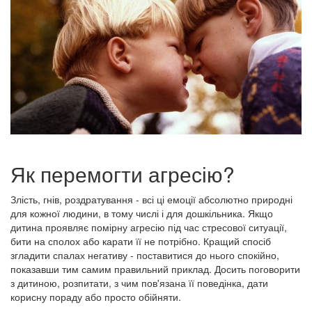
Як перемогти агресію?
Злість, гнів, роздратування - всі ці емоції абсолютно природні
для кожної людини, в тому числі і для дошкільника. Якщо
дитина проявляє помірну агресію під час стресової ситуації,
бити на сполох або карати її не потрібно. Кращий спосіб
згладити спалах негативу - поставитися до нього спокійно,
показавши тим самим правильний приклад. Досить поговорити
з дитиною, розпитати, з чим пов'язана її поведінка, дати
корисну пораду або просто обійняти.