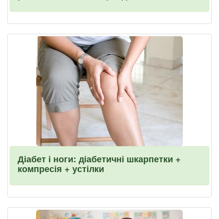
Діабет і ноги: діабетичні шкарпетки +
компресія + устілки