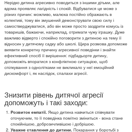
Нерідко дитина агресивно поводиться з іншими дітьми, але
вдома проявляє лагідність і спокій. Відбуватися це може з
різних причин: можливо, малюка постійно ображають в
колективі, тому він змушений демонструвати свою силу і
самостверджуватися, або він може просто заздрити комусь із
товаришів, бажаючи, наприклад, отримати чужу іграшку. Дуже
важливо відверто і спокійно поговорити з дитиною на тему її
відносин у дитячому садку або школі. Щира розмова допоможе
виявити конкретну причину агресивної поведінки і знайти
ефективний спосіб її вирішення: підбадьорте дитину,
допоможіть впоратися з конфліктною ситуацією, щоб
спілкування з однолітками не викликало у неї емоційний
дискомфорт і, як наслідок, спалахи агресії.
Знизити рівень дитячої агресії
допоможуть і такі заходи:
Розвиток емпатії.
Якщо дитина навчиться співчувати
оточуючим, то її поведінка помітно зміниться - вона стане
спокійнішою, доброзичливішою і добрішою.
Уважне ставлення до дитини.
Покарання у боротьбі з