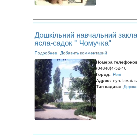
Дошкільний навчальний закл
ясла-садок " Чомучка"
Подробнее
о
Добавить комментарий
Дошкільний
Номера телефоно
навчальний
(04840)4-52-10
заклад
Город
Рені
ясла-
Адрес
вул. Ізмаїл
садок
Тип садика
Держа
"
Чомучка"