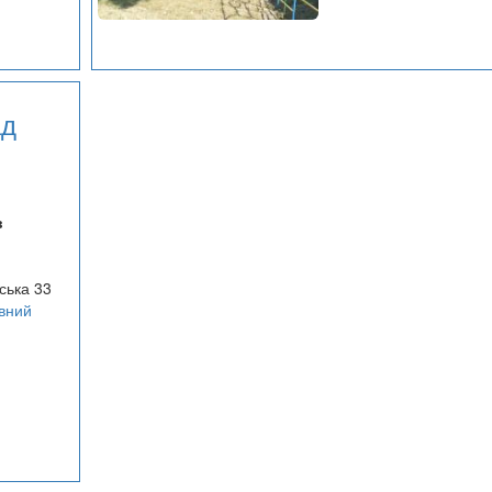
ад
в
ьська 33
вний