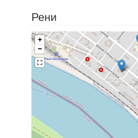
Рени
+
−